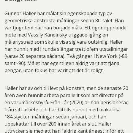
Gunnar Haller har målat sin egenskapade typ av
geometriska abstrakta målningar sedan 80-talet. Han
var tjugofem när han började måla. Ett ögonöppnande
möte med Vassily Kandinsky triggade igång en
målarlystnad som skulle visa sig vara outsinlig. Haller
har hunnit med i runda slängar trettiofem utställningar
(varav 20 separata sådana). Två gånger i New York (-89
samt -90). Målet har egentligen aldrig varit att tjäna
pengar, utan fokus har varit att det är roligt.
Haller har av och till levt på konsten, men de senaste 20
åren även hunnit arbeta parallellt som art director på
en varumärkesbyrå. Från i år (2020) är han pensionerad
från sitt arbete och har hittills hunnit med makalösa
184 stycken målningar sedan januari, och han
uppskattar till över 200 innan året är slut. Haller
uttrycker sig med att han ”aldrig känt ångest inför ett