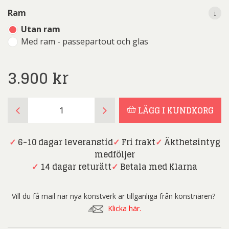
i
i
Ram
Utan ram
Med ram - passepartout och glas
3.900
kr
Gunnar
LÄGG I KUNDKORG
Haller
-
Dora
✓
6-10 dagar leveranstid
✓
Fri frakt
✓
Äkthetsintyg
Maar
medföljer
-
✓
14 dagar returätt
✓
Betala med Klarna
Akrylmålning
mängd
Vill du få mail när nya konstverk är tillgänliga från konstnären?
Klicka här.