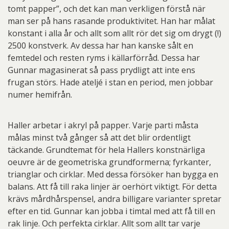
tomt papper”, och det kan man verkligen förstå när
man ser på hans rasande produktivitet. Han har målat
konstant i alla år och allt som allt rör det sig om drygt (!)
2500 konstverk. Av dessa har han kanske sålt en
femtedel och resten ryms i källarförråd. Dessa har
Gunnar magasinerat så pass prydligt att inte ens
frugan störs. Hade ateljé i stan en period, men jobbar
numer hemifrån.
Haller arbetar i akryl på papper. Varje parti måsta
målas minst två gånger så att det blir ordentligt
täckande. Grundtemat för hela Hallers konstnärliga
oeuvre är de geometriska grundformerna; fyrkanter,
trianglar och cirklar. Med dessa försöker han bygga en
balans. Att få till raka linjer är oerhört viktigt. För detta
krävs mårdhårspensel, andra billigare varianter spretar
efter en tid. Gunnar kan jobba i timtal med att få till en
rak linje. Och perfekta cirklar. Allt som allt tar varje