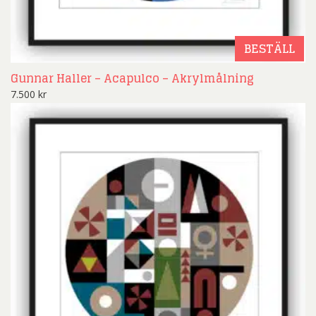
BESTÄLL
Gunnar Haller – Acapulco – Akrylmålning
7.500
kr