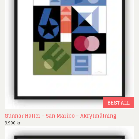
BESTÄLL
Gunnar Haller – San Marino – Akrylmålning
3.900
kr