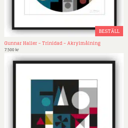
BESTÄLL
Gunnar Haller – Trinidad – Akrylmålning
7.500
kr