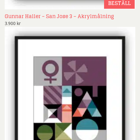
BESTÄLL
Gunnar Haller – San Jose 3 – Akrylmålning
3.900
kr