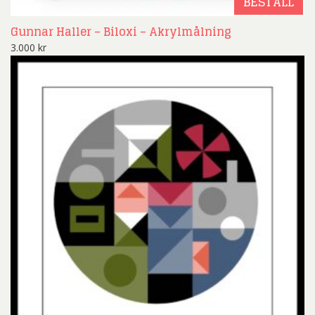
BESTÄLL
Gunnar Haller – Biloxi – Akrylmålning
3.000
kr