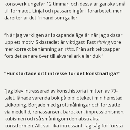
konstverk ungefär 12 timmar, och dessa är ganska små
till formatet. Linjal och passare ingår i förarbetet, men
därefter är det frihand som gäller.
”När jag verkligen är i skapandeläge är när jag skissar
upp ett motiv. Skisstadiet är viktigast. Fast
ritning
vore
mer korrekt benämning än
skiss
. Från arkitektpapper
förs det senare över till akvarellark eller duk.”
“Hur startade ditt intresse för det konstnärliga?”
“Jag blev intresserad av konsthistoria i mitten av 70-
talet, lånade varenda bok på biblioteket i min hemstad
Lidköping. Började med grottmålningar och fortsatte
via medeltid, renässansen, barocken, impressionismen,
kubismen och så småningom den abstrakta
konstformen. Allt var lika intressant. Jag såg för första