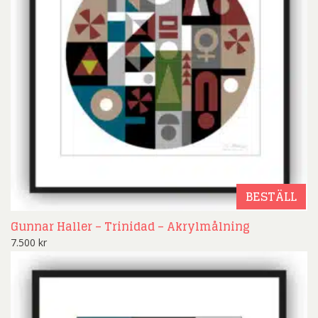
BESTÄLL
Gunnar Haller – Trinidad – Akrylmålning
7.500
kr