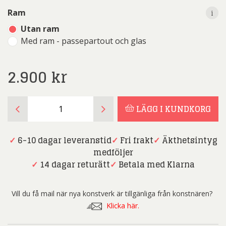
i
i
Ram
Utan ram
Med ram - passepartout och glas
2.900
kr
Gunnar
LÄGG I KUNDKORG
Haller
-
Out
✓
6-10 dagar leveranstid
✓
Fri frakt
✓
Äkthetsintyg
of
medföljer
Time
✓
14 dagar returätt
✓
Betala med Klarna
mängd
Vill du få mail när nya konstverk är tillgänliga från konstnären?
Klicka här.