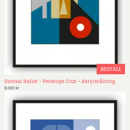
BESTÄLL
Gunnar Haller – Penelope Cruz – Akrylmålning
8.000
kr