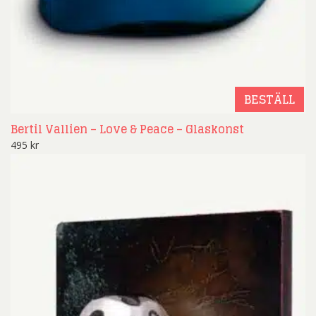
BESTÄLL
Bertil Vallien – Love & Peace – Glaskonst
495
kr