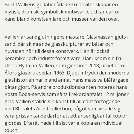
Bertil Valliens gudabenådade kreativitet skapar en
mytisk, drömsk, symbolisk motivvärld, och är därför
känd bland konstsamlare och museer världen över.
Vallien är sandgjutningens mästare. Glasmassan gjuts i
sand, där skimrande glasskulpturer av båtar och
huvuden hör till dessa konstverk. Han är också
keramiker och industriformgivare. Har liksom sin fru
Ulrica Hydman-Vallien, som gick bort 2018, arbetat för
Åfors glasbruk sedan 1963. Djupt intryck i den moderna
glashistorien har bland annat hans massiva blåfärgade
båtar gjort. På andra produktionskanten noteras hans
Kosta Boda-servis som sålts i rekordantalet 12 miljoner
glas. Vallien ställde sin konst till allmänt förfogande
med 80-talets Artist collection, något som visade sig
vara prissänkande därför att ett ansenligt antal kopior
gjordes. Efteråt hade till sist varje kopia en individuell
touch.