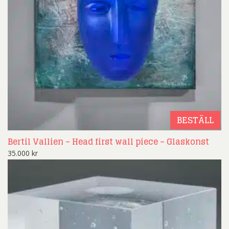
BESTÄLL
Bertil Vallien – Head first wall piece – Glaskonst
35.000
kr