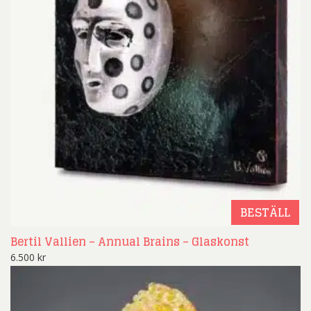
BESTÄLL
Bertil Vallien – Annual Brains – Glaskonst
6.500
kr