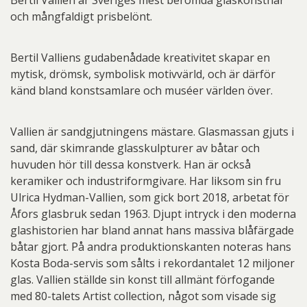
Bertil Vallien är Sveriges mest berömda glaskonstnär
och mångfaldigt prisbelönt.
Bertil Valliens gudabenådade kreativitet skapar en
mytisk, drömsk, symbolisk motivvärld, och är därför
känd bland konstsamlare och muséer världen över.
Vallien är sandgjutningens mästare. Glasmassan gjuts i
sand, där skimrande glasskulpturer av båtar och
huvuden hör till dessa konstverk. Han är också
keramiker och industriformgivare. Har liksom sin fru
Ulrica Hydman-Vallien, som gick bort 2018, arbetat för
Åfors glasbruk sedan 1963. Djupt intryck i den moderna
glashistorien har bland annat hans massiva blåfärgade
båtar gjort. På andra produktionskanten noteras hans
Kosta Boda-servis som sålts i rekordantalet 12 miljoner
glas. Vallien ställde sin konst till allmänt förfogande
med 80-talets Artist collection, något som visade sig