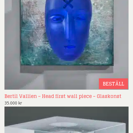
BESTÄLL
Bertil Vallien – Head first wall piece – Glaskonst
35.000
kr