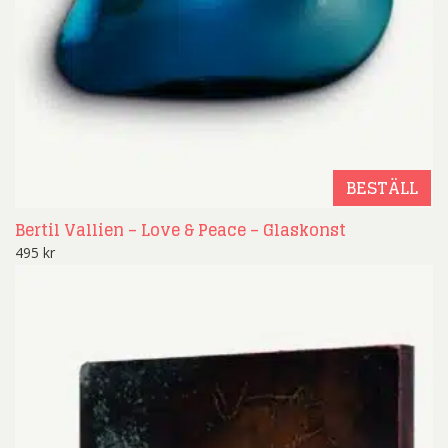
BESTÄLL
Bertil Vallien – Love & Peace – Glaskonst
495
kr