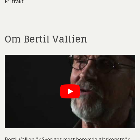
Fri frakt
Om Bertil Vallien
Bertil Vallien är Sveriges mest berömda glaskonstnär