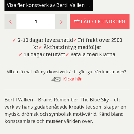
Visa fler konstverk av Bertil Vallien →
Bertil
LÄGG I KUNDKORG
Vallien
-
Brains
✓
6-10 dagar leveranstid
✓
Fri frakt över 2500
Remember
kr
✓
Äkthetsintyg medföljer
The
✓
14 dagar returätt
✓
Betala med Klarna
Blue
Sky
Vill du få mail när nya konstverk är tillgänliga från konstnären?
mängd
Klicka här.
Bertil Vallien – Brains Remember The Blue Sky – ett
verk av hans gudabenådade kreativitet som skapar en
mytisk, drömsk och symbolisk motivvärld. Känd bland
konstsamlare och muséer världen över.