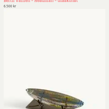
Bertil Vallien – Headman – Glaskonst
6.500
kr