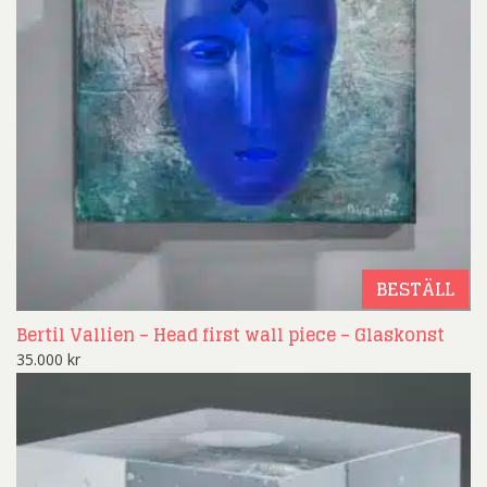
BESTÄLL
Bertil Vallien – Head first wall piece – Glaskonst
35.000
kr