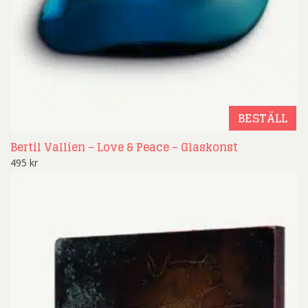
BESTÄLL
Bertil Vallien – Love & Peace – Glaskonst
495
kr