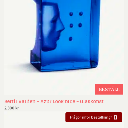
BESTÄLL
Bertil Vallien – Azur Look blue – Glaskonst
2.300
kr
Frågor inför beställning?