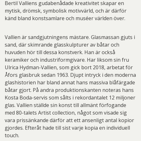
Bertil Valliens gudabenådade kreativitet skapar en
mytisk, drömsk, symbolisk motivvärld, och är därför
känd bland konstsamlare och muséer världen över.
Vallien är sandgjutningens mästare. Glasmassan gjuts i
sand, där skimrande glasskulpturer av båtar och
huvuden hör till dessa konstverk. Han är också
keramiker och industriformgivare. Har liksom sin fru
Ulrica Hydman-Vallien, som gick bort 2018, arbetat för
Åfors glasbruk sedan 1963. Djupt intryck i den moderna
glashistorien har bland annat hans massiva blåfärgade
båtar gjort. På andra produktionskanten noteras hans
Kosta Boda-servis som sålts i rekordantalet 12 miljoner
glas. Vallien ställde sin konst till allmänt förfogande
med 80-talets Artist collection, något som visade sig
vara prissänkande därför att ett ansenligt antal kopior
gjordes. Efteråt hade till sist varje kopia en individuell
touch.