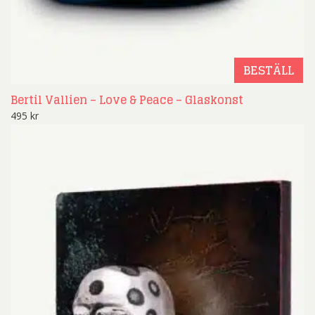
BESTÄLL
Bertil Vallien – Love & Peace – Glaskonst
495
kr