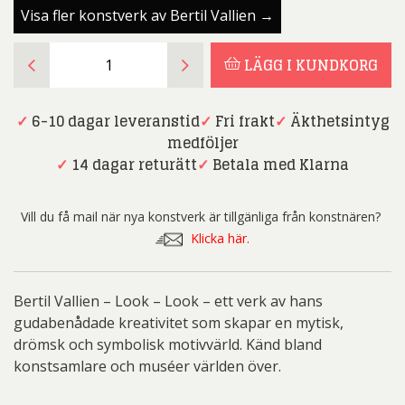
Visa fler konstverk av Bertil Vallien →
Bertil
LÄGG I KUNDKORG
Vallien
-
Look
✓
6-10 dagar leveranstid
✓
Fri frakt
✓
Äkthetsintyg
-
medföljer
Look
✓
14 dagar returätt
✓
Betala med Klarna
-
Vägghängd
Vill du få mail när nya konstverk är tillgänliga från konstnären?
skulptur
Klicka här.
mängd
Bertil Vallien – Look – Look – ett verk av hans
gudabenådade kreativitet som skapar en mytisk,
drömsk och symbolisk motivvärld. Känd bland
konstsamlare och muséer världen över.