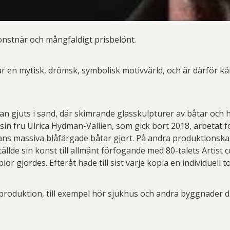
onstnär och mångfaldigt prisbelönt.
par en mytisk, drömsk, symbolisk motivvärld, och är därför 
n gjuts i sand, där skimrande glasskulpturer av båtar och h
in fru Ulrica Hydman-Vallien, som gick bort 2018, arbetat fö
ans massiva blåfärgade båtar gjort. På andra produktionsk
ställde sin konst till allmänt förfogande med 80-talets Artist 
or gjordes. Efteråt hade till sist varje kopia en individuell t
produktion, till exempel hör sjukhus och andra byggnader 