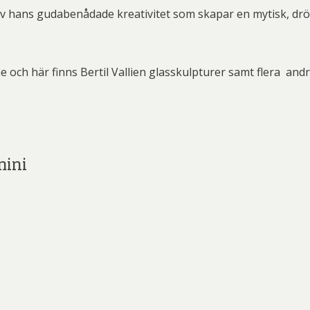
ard Ryan
Rickard Ölander
Rola
rk av hans gudabenådade kreativitet som skapar en mytisk, d
a Flodén
Sara Woodrow
Ste
g Laurin
Siri Carlén
Suz
 och här finns Bertil Vallien glasskulpturer samt flera and
ripenholm
Ulrica Hydman Vallien
Yrj
ta Pozder
Åsa Jungnelius
mini