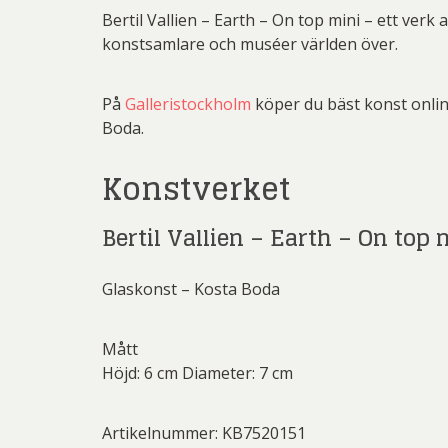
Rich
Bertil Vallien – Earth – On top mini – ett ve
konstsamlare och muséer världen över.
Sar
Sti
På
Galleristockholm
köper du bäst konst online
Ulf G
Boda.
Zumre
Konstverket
Bertil Vallien – Earth – On top 
Glaskonst – Kosta Boda
Mått
Höjd: 6 cm Diameter: 7 cm
Artikelnummer: KB7520151