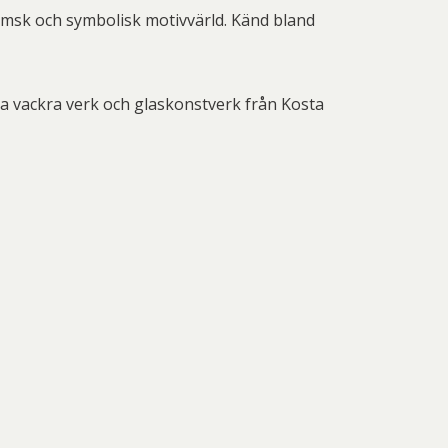
nd Svensson
Sandra Steen
römsk och symbolisk motivvärld. Känd bland
fan Wentzel
Stig Lindberg
anne Nessim
Sven Lidberg
ra vackra verk och glaskonstverk från Kosta
ö Edelmann
Olle Olson Hagalund