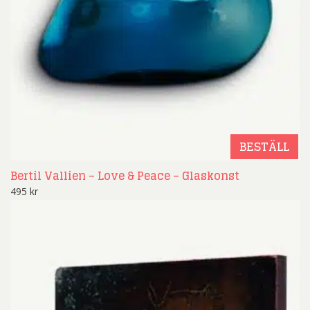
BESTÄLL
Bertil Vallien – Love & Peace – Glaskonst
495
kr