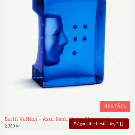
BESTÄLL
Bertil Vallien – Azur Look blue – Glaskonst
Frågor inför beställning?
2.300
kr