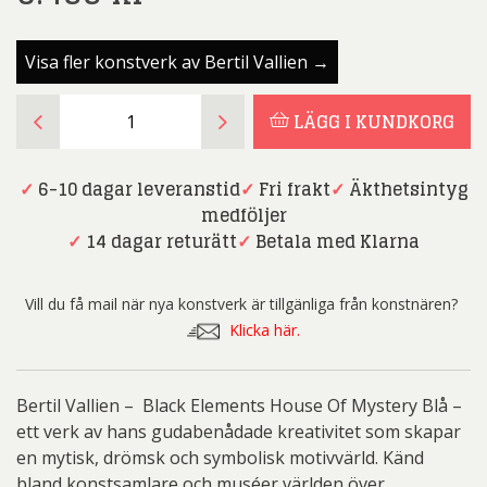
Visa fler konstverk av Bertil Vallien →
Bertil
LÄGG I KUNDKORG
Vallien
-
Black
✓
6-10 dagar leveranstid
✓
Fri frakt
✓
Äkthetsintyg
Elements
medföljer
House
✓
14 dagar returätt
✓
Betala med Klarna
Of
Mystery
Vill du få mail när nya konstverk är tillgänliga från konstnären?
Blå
Klicka här.
mängd
Bertil Vallien – Black Elements House Of Mystery Blå –
ett verk av hans gudabenådade kreativitet som skapar
en mytisk, drömsk och symbolisk motivvärld. Känd
bland konstsamlare och muséer världen över.