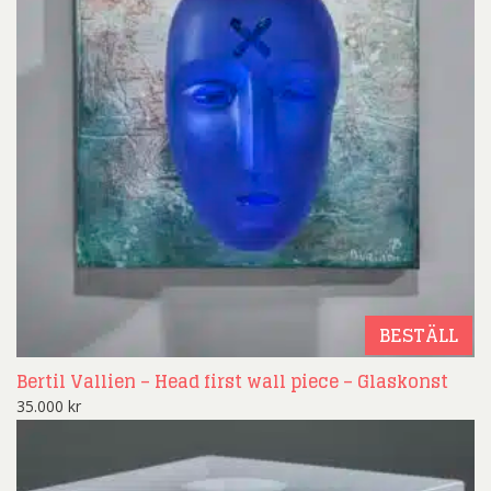
BESTÄLL
Bertil Vallien – Head first wall piece – Glaskonst
35.000
kr