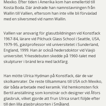
Mexiko. Efter tiden i Amerika kom han emellertid till
Kosta Boda. Där ändrade han namnstavningen från
Wallin till Vallien, eftersom han inte ville bli förväxlad
med en silversmed vid namn Wallin.
Vallien var ansvarig för glasutbildningen vid Konstfack
1967-84, lärare vid Pilchuck Glass School i Seattle, USA,
1979-95, gästprofessor vid universitetet i Sunderland,
England, 1999. Han är också hedersdoktor vid Växjö
universitet. Yrkesdebuten skedde på 1960-talet med
skulpturer i bränd lera med lackfärg.
Han mötte Ulrica Hydman på Konstfack, där de var
skolkamrater. De reste tillsammans till USA och Mexiko,
där båda arbetade med keramik. Vid hemkomsten fick
Bertil anställning som konstnär och designer vid Åfors
glasbruk, vilket gjorde att frun Ulrica snart följde efter
till den lilla glasbruksorten i Småland.