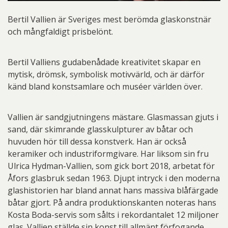
Bertil Vallien är Sveriges mest berömda glaskonstnär
och mångfaldigt prisbelönt.
Bertil Valliens gudabenådade kreativitet skapar en
mytisk, drömsk, symbolisk motivvärld, och är därför
känd bland konstsamlare och muséer världen över.
Vallien är sandgjutningens mästare. Glasmassan gjuts i
sand, där skimrande glasskulpturer av båtar och
huvuden hör till dessa konstverk. Han är också
keramiker och industriformgivare. Har liksom sin fru
Ulrica Hydman-Vallien, som gick bort 2018, arbetat för
Åfors glasbruk sedan 1963. Djupt intryck i den moderna
glashistorien har bland annat hans massiva blåfärgade
båtar gjort. På andra produktionskanten noteras hans
Kosta Boda-servis som sålts i rekordantalet 12 miljoner
glas. Vallien ställde sin konst till allmänt förfogande