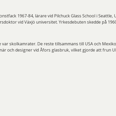
onstfack 1967-84, lärare vid Pilchuck Glass School i Seattle, 
sdoktor vid Växjö universitet. Yrkesdebuten skedde på 1960
 var skolkamrater. De reste tillsammans till USA och Mexik
och designer vid Åfors glasbruk, vilket gjorde att frun Ulrica