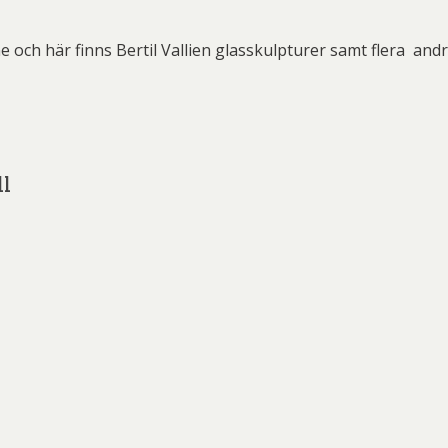
ard Ryan
Rickard Ölander
Rola
a Flodén
Sara Woodrow
Ste
 och här finns Bertil Vallien glasskulpturer samt flera and
g Laurin
Siri Carlén
Suz
ripenholm
Ulrica Hydman Vallien
Yrj
ta Pozder
Åsa Jungnelius
ll