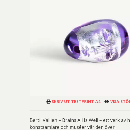
Josefina W
Jo
Ernst
Lena
Mikael
Josefina W
Gösta Ad
Olle Ol
Las
Ingeg
Pete
Blomqvis
Martin
Jeanet
Sar
Pe
Jona
Övriga
Pett
Olj
Kjel
Ricka
Lenna
Sven
Mali
Ulrica H
Mikael
SKRIV UT TESTPRINT A4
VISA STÖ
Pe
Bertil Vallien – Brains All Is Well – ett verk
Pett
konstsamlare och muséer världen över.