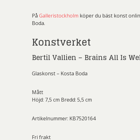
Rich
Sar
På
Galleristockholm
köper du bäst konst online
Boda.
Sti
Konstverket
Ulf G
Zumre
Bertil Vallien – Brains All Is We
Glaskonst – Kosta Boda
Mått
Höjd: 7,5 cm Bredd: 5,5 cm
Artikelnummer: KB7520164
Fri frakt