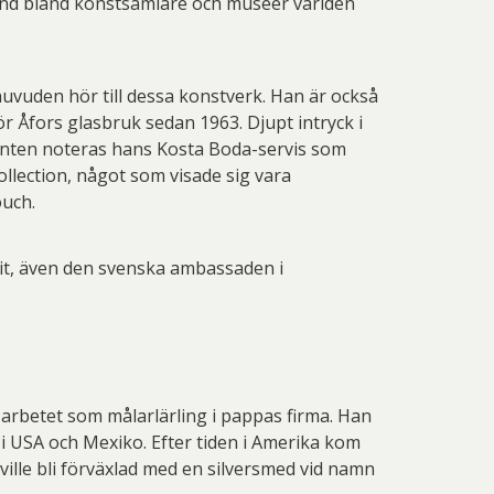
känd bland konstsamlare och muséer världen
uvuden hör till dessa konstverk. Han är också
r Åfors glasbruk sedan 1963. Djupt intryck i
anten noteras hans Kosta Boda-servis som
collection, något som visade sig vara
ouch.
dit, även den svenska ambassaden i
h arbetet som målarlärling i pappas firma. Han
 i USA och Mexiko. Efter tiden i Amerika kom
ville bli förväxlad med en silversmed vid namn