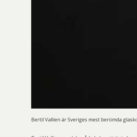
Bertil Vallien är Sveriges mest berömda glask