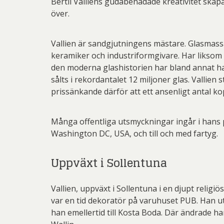
Bertil Valliens gudabenådade kreativitet ska
över.
Vallien är sandgjutningens mästare. Glasmassa
keramiker och industriformgivare. Har liksom s
den moderna glashistorien har bland annat h
sålts i rekordantalet 12 miljoner glas. Vallien 
prissänkande därför att ett ansenligt antal kopi
Många offentliga utsmyckningar ingår i hans 
Washington DC, USA, och till och med fartyg.
Uppväxt i Sollentuna
Vallien, uppväxt i Sollentuna i en djupt relig
var en tid dekoratör på varuhuset PUB. Han ut
han emellertid till Kosta Boda. Där ändrade ha