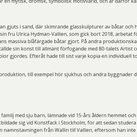
par en mytisk, drömsk, symbolisk motivvärld, och är därför 
n gjuts i sand, där skimrande glasskulpturer av båtar och h
in fru Ulrica Hydman-Vallien, som gick bort 2018, arbetat fö
ans massiva blåfärgade båtar gjort. På andra produktionsk
ställde sin konst till allmänt förfogande med 80-talets Artist 
or gjordes. Efteråt hade till sist varje kopia en individuell t
produktion, till exempel hör sjukhus och andra byggnader 
iös familj med sju barn, lämnade vid 15-års åldern hemmet oc
bildade sig vid Konstfack i Stockholm, för att sedan studera
n namnstavningen från Wallin till Vallien, eftersom han inte 