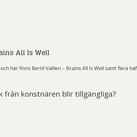
ains All Is Well
ch här finns Bertil Vallien – Brains All Is Well samt flera h
k från konstnären blir tillgängliga?
t)