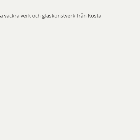
nd Svensson
Sandra Steen
fan Wentzel
Stig Lindberg
ra vackra verk och glaskonstverk från Kosta
anne Nessim
Sven Lidberg
ö Edelmann
Olle Olson Hagalund