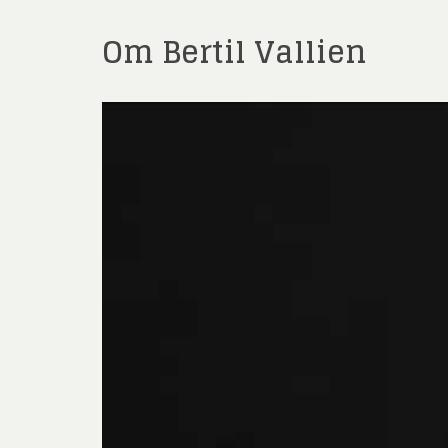
Sven
Dmitry
Om Bertil Vallien
Ulrica H
Ernst
Gösta Ad
Ingeg
Jeanet
Jona
Kjel
Lenna
Mali
Mikael
Pe