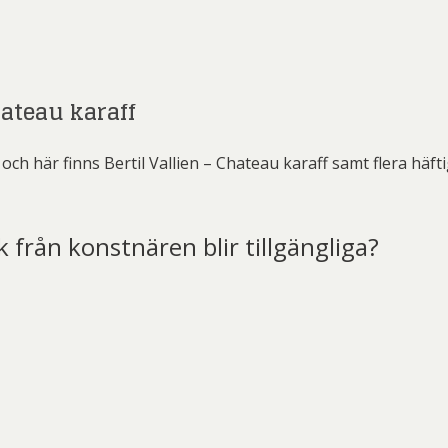
hateau karaff
ch här finns Bertil Vallien – Chateau karaff samt flera häft
k från konstnären blir tillgängliga?
t)