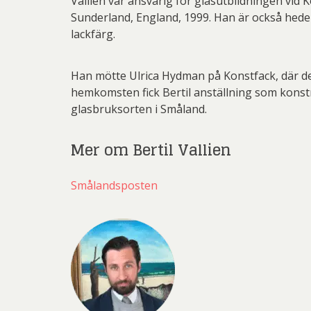
Vallien var ansvarig för glasutbildningen vid K
Sunderland, England, 1999. Han är också heder
lackfärg.
Han mötte Ulrica Hydman på Konstfack, där de
hemkomsten fick Bertil anställning som konstnär 
glasbruksorten i Småland.
Mer om Bertil Vallien
Smålandsposten