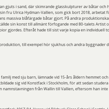
n gjuts i sand, där skimrande glasskulpturer av båtar och h
in fru Ulrica Hydman-Vallien, som gick bort 2018, arbetat fö
ans massiva blåfärgade båtar gjort. På andra produktionsk
ställde sin konst till allmänt förfogande med 80-talets Artist 
or gjordes. Efteråt hade till sist varje kopia en individuell t
produktion, till exempel hör sjukhus och andra byggnader 
iös familj med sju barn, lämnade vid 15-års åldern hemmet oc
bildade sig vid Konstfack i Stockholm, för att sedan studera
n namnstavningen från Wallin till Vallien, eftersom han inte 