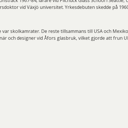
onstfack 1967-84, lärare vid Pilchuck Glass School i Seattle, 
sdoktor vid Växjö universitet. Yrkesdebuten skedde på 1960
 var skolkamrater. De reste tillsammans till USA och Mexik
och designer vid Åfors glasbruk, vilket gjorde att frun Ulrica