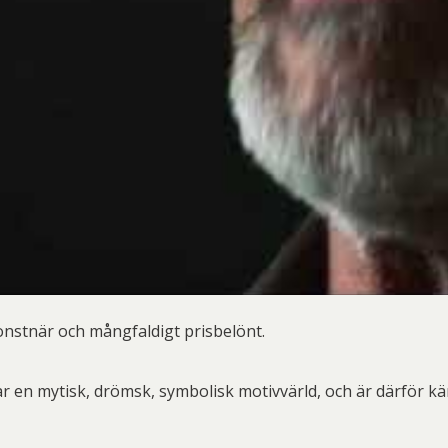
er Thoen
Philip Von Schantz
PG
ard Ryan
Rickard Ölander
Rola
a Flodén
Sara Woodrow
Ste
g Laurin
Siri Carlén
Suz
ripenholm
Ulrica Hydman Vallien
Yrj
ta Pozder
Åsa Jungnelius
onstnär och mångfaldigt prisbelönt.
par en mytisk, drömsk, symbolisk motivvärld, och är därför 