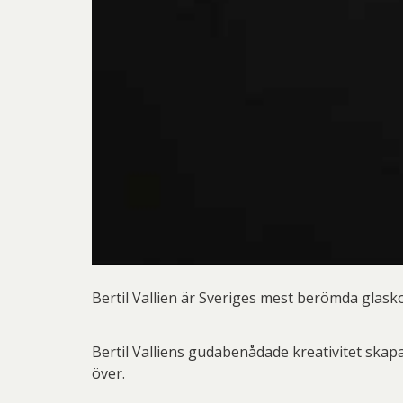
Pett
Rich
Sar
Sti
Ulf G
Zumre
Bertil Vallien är Sveriges mest berömda glask
Bertil Valliens gudabenådade kreativitet ska
över.