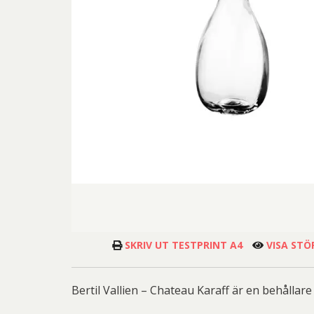
Hanna
Ulrica 
Li
P
P
Erika
Ann-Lou
Lena
Catri
S
Wen
Gör
SKRIV UT TESTPRINT A4
VISA STÖ
Christ
Las
Bertil Vallien – Chateau Karaff är en behållar
Pet
Blomqvis