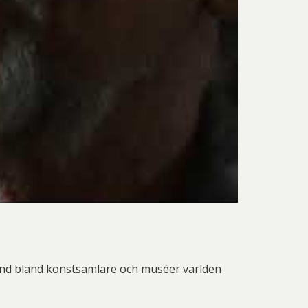
 Thelander
Plura Jonsson
nd Svensson
Sandra Steen
fan Wentzel
Stig Lindberg
anne Nessim
Sven Lidberg
ö Edelmann
Olle Olson Hagalund
känd bland konstsamlare och muséer världen