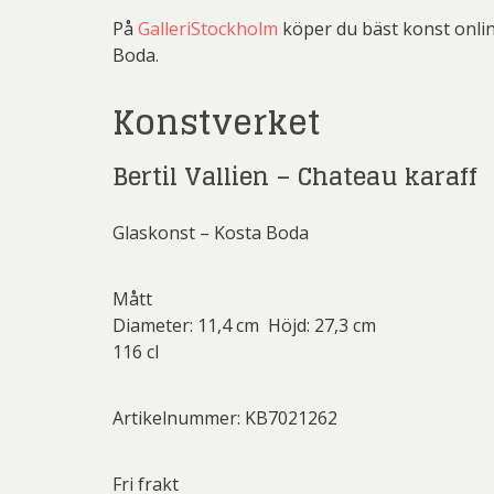
På
GalleriStockholm
köper du bäst konst online
Li
Boda.
Carolin
Carl
Konstverket
Conny
Ernst
G.A-N (
Jeanet
Bertil Vallien – Chateau karaff
Ni
Josefina W
Jo
Glaskonst – Kosta Boda
Mikael
Josefina W
Olle Ol
Mått
Las
Christ
Diameter: 11,4 cm Höjd: 27,3 cm
Pete
Martin
116 cl
Sar
Pe
Övriga
Artikelnummer: KB7021262
Pett
Olj
Ricka
Fri frakt