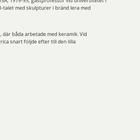
USA, 1979-95, gästprofessor vid universitetet i
-talet med skulpturer i bränd lera med
o, där båda arbetade med keramik. Vid
 snart följde efter till den lilla