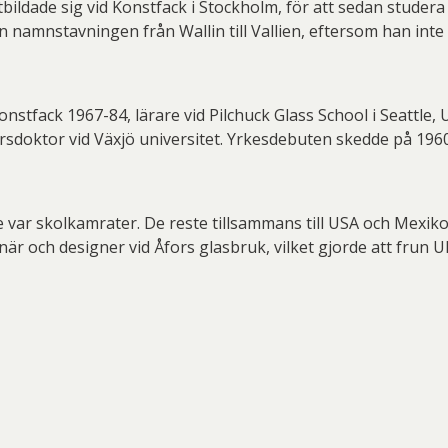
bildade sig vid Konstfack i Stockholm, för att sedan studera
n namnstavningen från Wallin till Vallien, eftersom han inte 
onstfack 1967-84, lärare vid Pilchuck Glass School i Seattle, 
sdoktor vid Växjö universitet. Yrkesdebuten skedde på 1960
 var skolkamrater. De reste tillsammans till USA och Mexik
och designer vid Åfors glasbruk, vilket gjorde att frun Ulrica