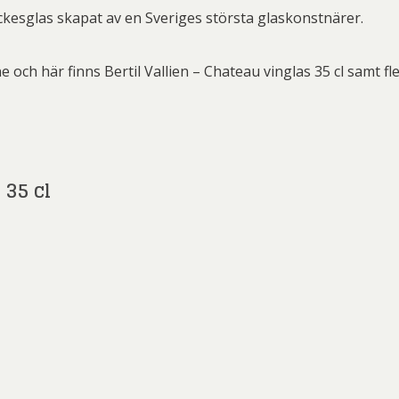
ard Ryan
Rickard Ölander
Rola
ryckesglas skapat av en Sveriges största glaskonstnärer.
a Flodén
Sara Woodrow
Ste
 och här finns Bertil Vallien – Chateau vinglas 35 cl samt f
g Laurin
Siri Carlén
Suz
ripenholm
Ulrica Hydman Vallien
Yrj
ta Pozder
Åsa Jungnelius
 35 cl