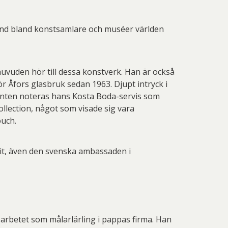
känd bland konstsamlare och muséer världen
uvuden hör till dessa konstverk. Han är också
r Åfors glasbruk sedan 1963. Djupt intryck i
anten noteras hans Kosta Boda-servis som
collection, något som visade sig vara
ouch.
dit, även den svenska ambassaden i
h arbetet som målarlärling i pappas firma. Han