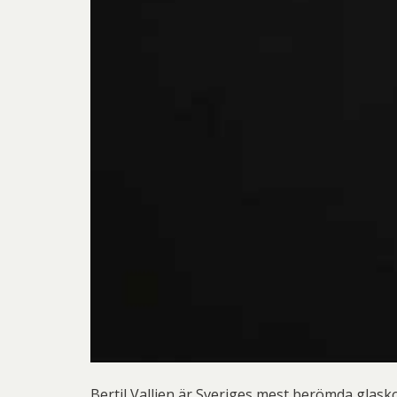
Bertil Vallien är Sveriges mest berömda glask