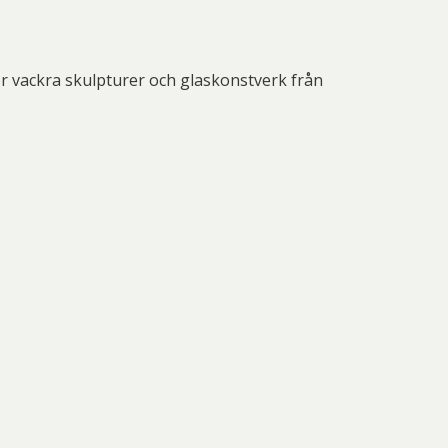
nd Svensson
Sandra Steen
fan Wentzel
Stig Lindberg
ler vackra skulpturer och glaskonstverk från
anne Nessim
Sven Lidberg
ö Edelmann
Olle Olson Hagalund