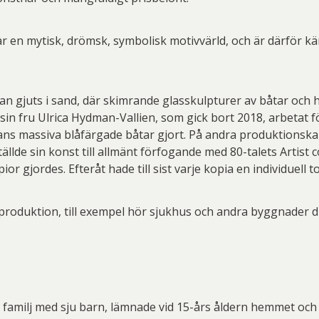
par en mytisk, drömsk, symbolisk motivvärld, och är därför 
n gjuts i sand, där skimrande glasskulpturer av båtar och h
in fru Ulrica Hydman-Vallien, som gick bort 2018, arbetat fö
ans massiva blåfärgade båtar gjort. På andra produktionsk
ställde sin konst till allmänt förfogande med 80-talets Artist 
or gjordes. Efteråt hade till sist varje kopia en individuell t
produktion, till exempel hör sjukhus och andra byggnader 
iös familj med sju barn, lämnade vid 15-års åldern hemmet oc