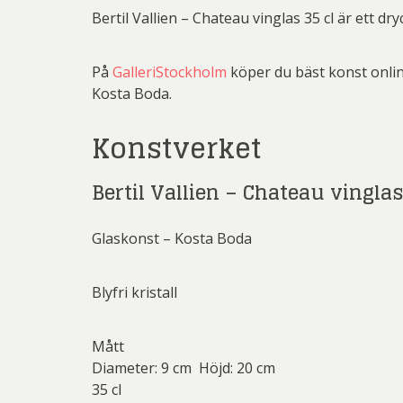
Rich
Bertil Vallien – Chateau vinglas 35 cl är ett d
Sar
På
GalleriStockholm
köper du bäst konst online
Sti
Kosta Boda.
Ulf G
Konstverket
Zumre
Bertil Vallien – Chateau vinglas
Glaskonst – Kosta Boda
Blyfri kristall
Mått
Diameter: 9 cm Höjd: 20 cm
35 cl