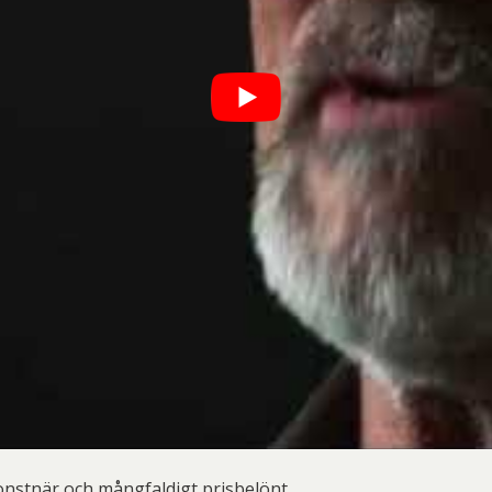
onstnär och mångfaldigt prisbelönt.