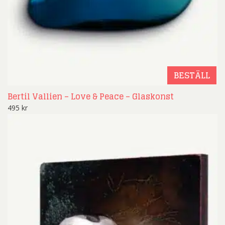
BESTÄLL
Bertil Vallien – Love & Peace – Glaskonst
495
kr