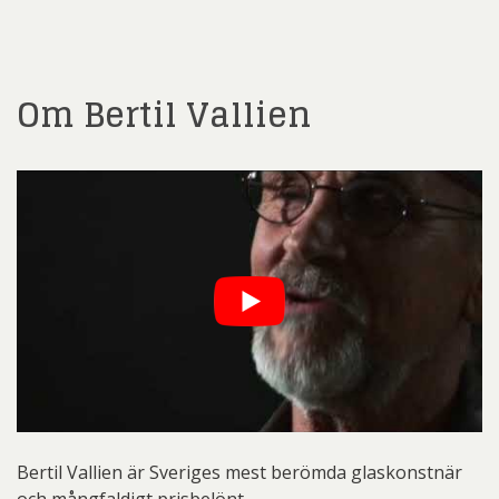
Om Bertil Vallien
Bertil Vallien är Sveriges mest berömda glaskonstnär