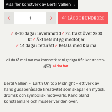
Visa fler konstverk av Bertil Vallien →
Bertil
LÄGG I KUNDKORG
Vallien
-
Earth
✓
6-10 dagar leveranstid
✓
Fri frakt över 2500
On
kr
✓
Äkthetsintyg medföljer
Top
✓
14 dagar returätt
✓
Betala med Klarna
Midnight
mängd
Vill du få mail när nya konstverk är tillgänliga från konstnären?
Klicka här.
Bertil Vallien – Earth On top Midnight – ett verk av
hans gudabenådade kreativitet som skapar en mytisk,
drömsk och symbolisk motivvärld. Känd bland
konstsamlare och muséer världen över.