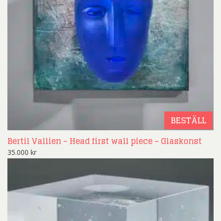
BESTÄLL
Bertil Vallien – Head first wall piece – Glaskonst
35.000
kr