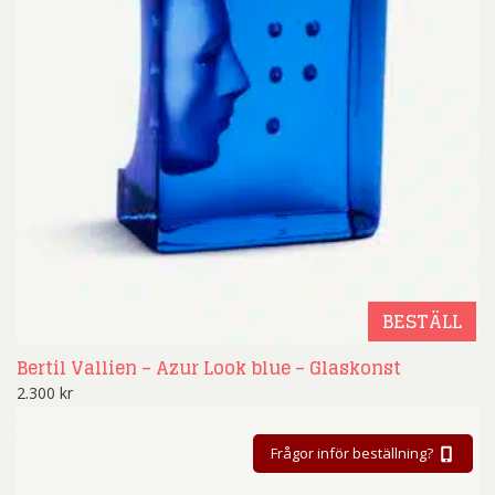
BESTÄLL
Bertil Vallien – Azur Look blue – Glaskonst
2.300
kr
Frågor inför beställning?