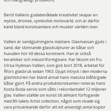
och mångfaldigt prisbelönt.
Bertil Valliens gudabenådade kreativitet skapar en
mytisk, drömsk, symbolisk motivvärld, och är därför
känd bland konstsamlare och muséer världen över.
Vallien är sandgjutningens mästare. Glasmassan gjuts i
sand, där skimrande glasskulpturer av båtar och
huvuden hör till dessa konstverk. Han är också
keramiker och industriformgivare. Har liksom sin fru
Ulrica Hydman-Vallien, som gick bort 2018, arbetat för
Åfors glasbruk sedan 1963. Djupt intryck i den moderna
glashistorien har bland annat hans massiva blåfärgade
båtar gjort. På andra produktionskanten noteras hans
Kosta Boda-servis som sålts i rekordantalet 12 miljoner
glas. Vallien ställde sin konst till allmänt förfogande
med 80-talets Artist collection, något som visade sig
vara prissänkande därför att ett ansenligt antal kopior