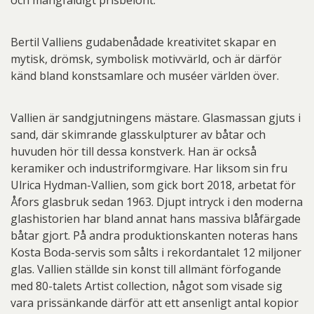
och mångfaldigt prisbelönt.
Bertil Valliens gudabenådade kreativitet skapar en
mytisk, drömsk, symbolisk motivvärld, och är därför
känd bland konstsamlare och muséer världen över.
Vallien är sandgjutningens mästare. Glasmassan gjuts i
sand, där skimrande glasskulpturer av båtar och
huvuden hör till dessa konstverk. Han är också
keramiker och industriformgivare. Har liksom sin fru
Ulrica Hydman-Vallien, som gick bort 2018, arbetat för
Åfors glasbruk sedan 1963. Djupt intryck i den moderna
glashistorien har bland annat hans massiva blåfärgade
båtar gjort. På andra produktionskanten noteras hans
Kosta Boda-servis som sålts i rekordantalet 12 miljoner
glas. Vallien ställde sin konst till allmänt förfogande
med 80-talets Artist collection, något som visade sig
vara prissänkande därför att ett ansenligt antal kopior