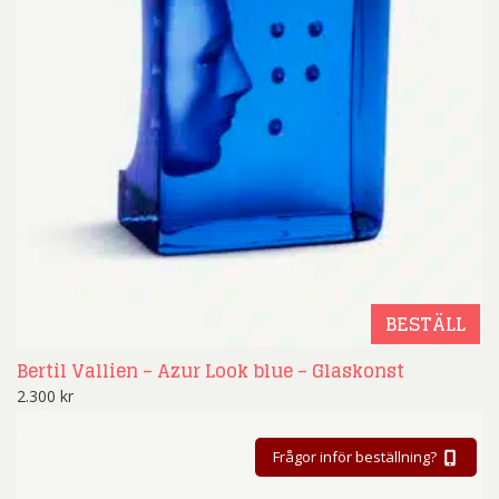
BESTÄLL
Bertil Vallien – Azur Look blue – Glaskonst
2.300
kr
Frågor inför beställning?