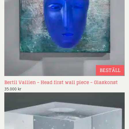
BESTÄLL
Bertil Vallien – Head first wall piece – Glaskonst
35.000
kr