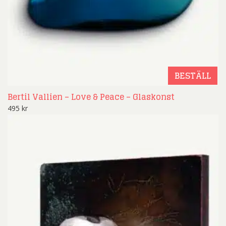
BESTÄLL
Bertil Vallien – Love & Peace – Glaskonst
495
kr