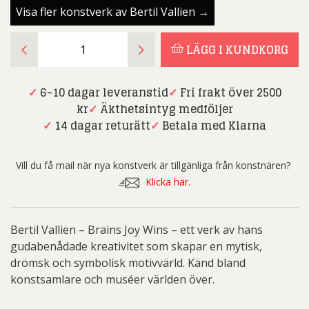
Visa fler konstverk av Bertil Vallien →
Bertil
LÄGG I KUNDKORG
Vallien
-
Brains
✓
6-10 dagar leveranstid
✓
Fri frakt över 2500
Joy
kr
✓
Äkthetsintyg medföljer
Wins
✓
14 dagar returätt
✓
Betala med Klarna
mängd
Vill du få mail när nya konstverk är tillgänliga från konstnären?
Klicka här.
Bertil Vallien – Brains Joy Wins – ett verk av hans
gudabenådade kreativitet som skapar en mytisk,
drömsk och symbolisk motivvärld. Känd bland
konstsamlare och muséer världen över.