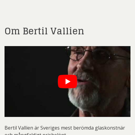
Om Bertil Vallien
Bertil Vallien är Sveriges mest berömda glaskonstnär