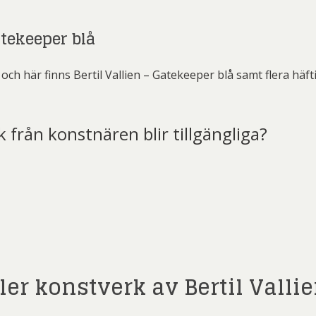
atekeeper blå
ch här finns Bertil Vallien – Gatekeeper blå samt flera häf
k från konstnären blir tillgängliga?
t)
ler konstverk av Bertil Valli