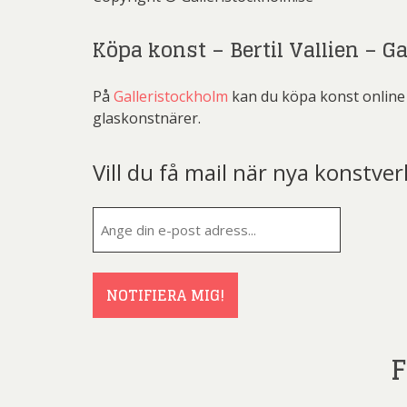
Köpa konst – Bertil Vallien – G
På
Galleristockholm
kan du köpa konst online o
glaskonstnärer.
Vill du få mail när nya konstver
E-
post
(Obligatorisk
NOTIFIERA MIG!
F