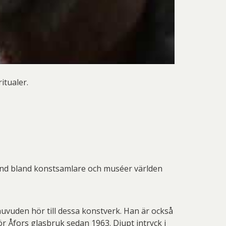
itualer.
känd bland konstsamlare och muséer världen
uvuden hör till dessa konstverk. Han är också
r Åfors glasbruk sedan 1963. Djupt intryck i