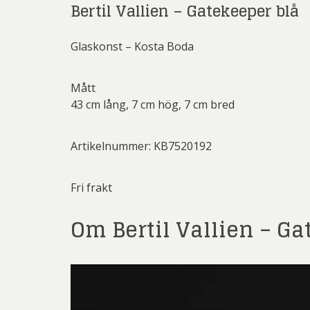
Mali
Bertil Vallien – Gatekeeper blå
Mikael
Glaskonst – Kosta Boda
Pe
Pett
Mått
43 cm lång, 7 cm hög, 7 cm bred
Rich
Sar
Artikelnummer: KB7520192
Sti
Fri frakt
Ulf G
Om Bertil Vallien – G
Zumre