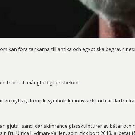
om kan föra tankarna till antika och egyptiska begravningsr
onstnär och mångfaldigt prisbelönt.
par en mytisk, drömsk, symbolisk motivvärld, och är därför 
n gjuts i sand, där skimrande glasskulpturer av båtar och h
in fru Ulrica Hydman-Vallien, som gick bort 2018, arbetat fö