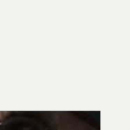
in Wickström
Martti Rytkönen
elle Åberg
Per Mikaelsson
eter Frie
Peter Selling
 Thelander
Plura Jonsson
nd Svensson
Sandra Steen
fan Wentzel
Stig Lindberg
anne Nessim
Sven Lidberg
ö Edelmann
Olle Olson Hagalund