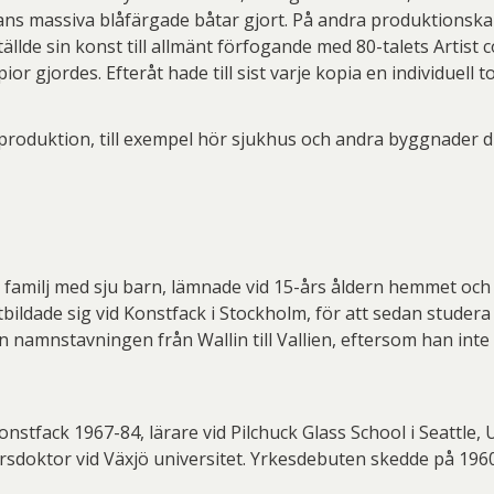
ans massiva blåfärgade båtar gjort. På andra produktionsk
ställde sin konst till allmänt förfogande med 80-talets Artist 
or gjordes. Efteråt hade till sist varje kopia en individuell t
produktion, till exempel hör sjukhus och andra byggnader 
iös familj med sju barn, lämnade vid 15-års åldern hemmet oc
bildade sig vid Konstfack i Stockholm, för att sedan studera
n namnstavningen från Wallin till Vallien, eftersom han inte 
onstfack 1967-84, lärare vid Pilchuck Glass School i Seattle, 
sdoktor vid Växjö universitet. Yrkesdebuten skedde på 1960