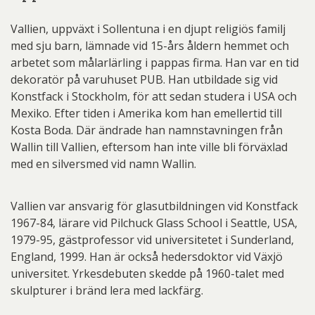
Vallien, uppväxt i Sollentuna i en djupt religiös familj
med sju barn, lämnade vid 15-års åldern hemmet och
arbetet som målarlärling i pappas firma. Han var en tid
dekoratör på varuhuset PUB. Han utbildade sig vid
Konstfack i Stockholm, för att sedan studera i USA och
Mexiko. Efter tiden i Amerika kom han emellertid till
Kosta Boda. Där ändrade han namnstavningen från
Wallin till Vallien, eftersom han inte ville bli förväxlad
med en silversmed vid namn Wallin.
Vallien var ansvarig för glasutbildningen vid Konstfack
1967-84, lärare vid Pilchuck Glass School i Seattle, USA,
1979-95, gästprofessor vid universitetet i Sunderland,
England, 1999. Han är också hedersdoktor vid Växjö
universitet. Yrkesdebuten skedde på 1960-talet med
skulpturer i bränd lera med lackfärg.