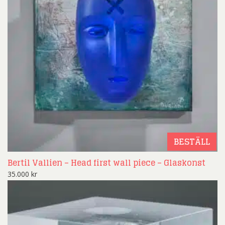
BESTÄLL
Bertil Vallien – Head first wall piece – Glaskonst
35.000
kr