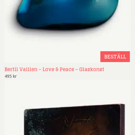
BESTÄLL
Bertil Vallien – Love & Peace – Glaskonst
495
kr