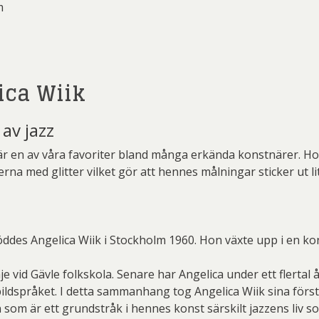
m
ca Wiik
 av jazz
 är en av våra favoriter bland många erkända konstnärer. Ho
rna med glitter vilket gör att hennes målningar sticker ut lit
öddes Angelica Wiik i Stockholm 1960. Hon växte upp i en kon
e vid Gävle folkskola. Senare har Angelica under ett flerta
ldspråket. I detta sammanhang tog Angelica Wiik sina första 
n som är ett grundstråk i hennes konst särskilt jazzens liv s