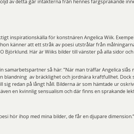
ljd av detta går intäkterna från hennes färgsprakande inneh
tigt inspirationskälla för konstnären Angelica Wiik. Exempe
hon känner att ett stråk av poesi utstrålar från målningarn
jörklund. Här är Wiiks bilder till vänster på alla sidor oc
n samarbetspartner så här: ”När man träffar Angelica slås ma
n blandning av bräcklighet och jordnära kraftfullhet. Dock 
till sig redan på långt håll. Bilderna är som hämtade ur oskr
ven en kvinnlig sensualism och där finns en sprakande lekf
poesi hör ihop med mina bilder, de får en djupare dimension.