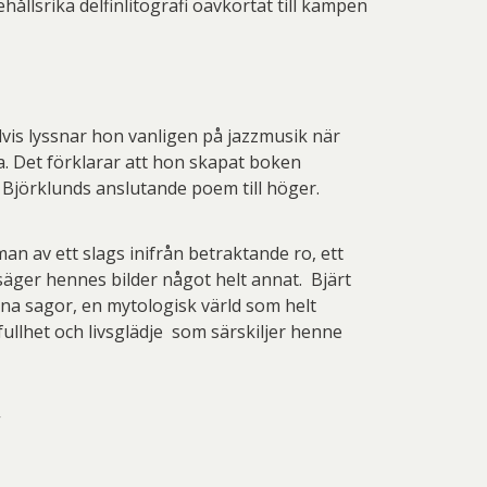
ållsrika delfinlitografi oavkortat till kampen
lvis lyssnar hon vanligen på jazzmusik när
a. Det förklarar att hon skapat boken
h Björklunds anslutande poem till höger.
n av ett slags inifrån betraktande ro, ett
säger hennes bilder något helt annat. Bjärt
ivna sagor, en mytologisk värld som helt
ullhet och livsglädje som särskiljer henne
”