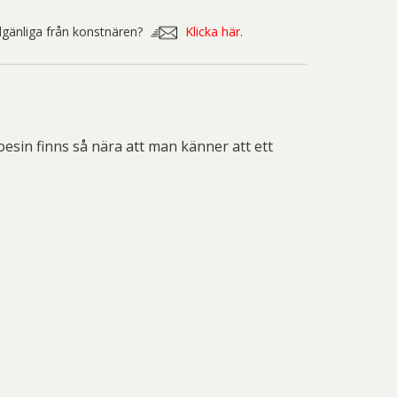
nd Svensson
Sandra Steen
illgänliga från konstnären?
Klicka här.
fan Wentzel
Stig Lindberg
anne Nessim
Sven Lidberg
ö Edelmann
Olle Olson Hagalund
esin finns så nära att man känner att ett