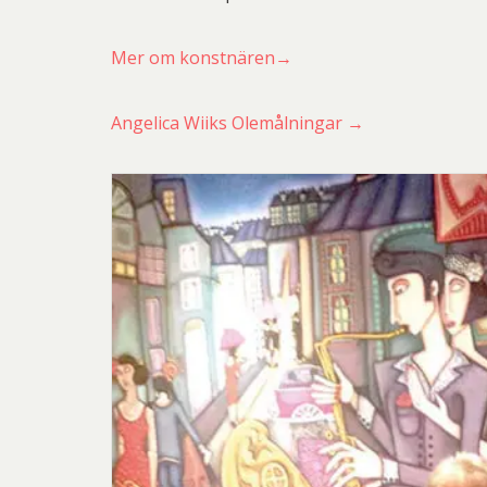
Mer om konstnären→
Angelica Wiiks Olemålningar →