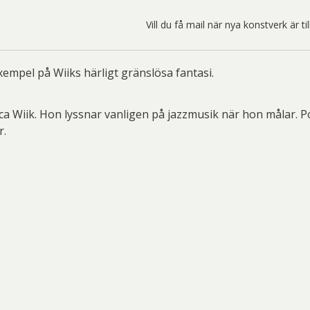
ard Ryan
Rickard Ölander
Rola
Vill du få mail när nya konstverk är t
a Flodén
Sara Woodrow
Ste
g Laurin
Siri Carlén
Suz
xempel på Wiiks härligt gränslösa fantasi.
ripenholm
Ulrica Hydman Vallien
Yrj
ta Pozder
Åsa Jungnelius
a Wiik. Hon lyssnar vanligen på jazzmusik när hon målar. Po
r.