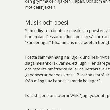
den grymma delfinjakten i Japan. Och som en fö
mot delfinjakten.
Musik och poesi
Som tidigare nämnts är musik och poesi en vik
hon målar. Dessutom finns poesin så nära att 
”Funderingar” tillsammans med poeten Bengt O B
I detta sammanhang har Björklund beskrivit si
slags melankolisk värme, ett lugn i en särege
och ofta lite småfräcka kallar de betraktaren 
genomsyrar hennes konst. Bilderna utstrålar ä
från många av hennes samtida kollegor”.
Följaktligen konstaterar Wiik: ”Jag tycker att 