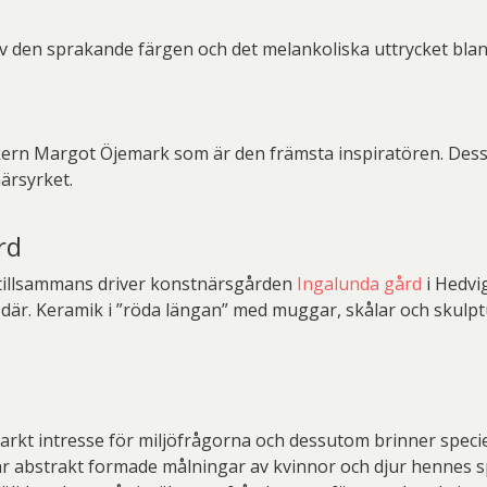
 av den sprakande färgen och det melankoliska uttrycket blan
ikern Margot Öjemark som är den främsta inspiratören. Dess
ärsyrket.
rd
tillsammans driver konstnärsgården
Ingalunda gård
i Hedvi
är. Keramik i ”röda längan” med muggar, skålar och skulpture
arkt intresse för miljöfrågorna och dessutom brinner specie
 är abstrakt formade målningar av kvinnor och djur hennes s