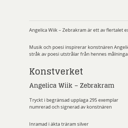
Rich
Sar
Sti
Angelica Wiik – Zebrakram är ett av flertalet e
Ulf G
Zumre
Musik och poesi inspirerar konstnären Angelic
stråk av poesi utstrålar från hennes målninga
Konstverket
Angelica Wiik – Zebrakram
Tryckt i begränsad upplaga 295 exemplar
numrerad och signerad av konstnären
Inramad i äkta träram silver