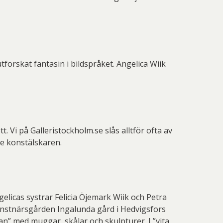
forskat fantasin i bildspråket. Angelica Wiik
t. Vi på Galleristockholm.se slås alltför ofta av
ne konstälskaren.
licas systrar Felicia Öjemark Wiik och Petra
onstnärsgården Ingalunda gård i Hedvigsfors
n” med muggar, skålar och skulpturer. I ”vita