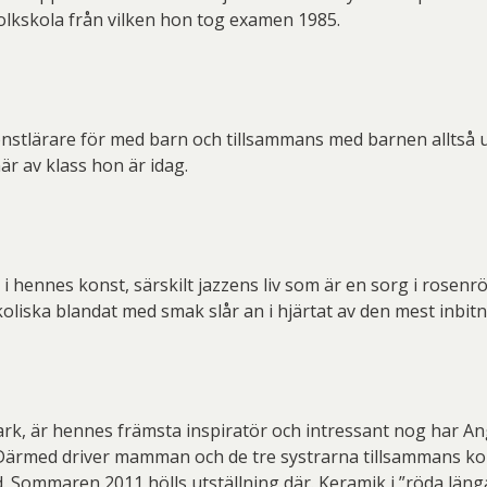
folkskola från vilken hon tog examen 1985.
onstlärare för med barn och tillsammans med barnen alltså ut
är av klass hon är idag.
i hennes konst, särskilt jazzens liv som är en sorg i rosenröt
liska blandat med smak slår an i hjärtat av den mest inbit
, är hennes främsta inspiratör och intressant nog har Ange
. Därmed driver mamman och de tre systrarna tillsammans k
. Sommaren 2011 hölls utställning där. Keramik i ”röda länga