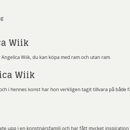
ng
ca Wiik
 Angelica Wiik, du kan köpa med ram och utan ram.
ca Wiik
och i hennes konst har hon verkligen tagit tillvara på både 
xte upp i en konstnärsfamilj och har fått mycket inspirati