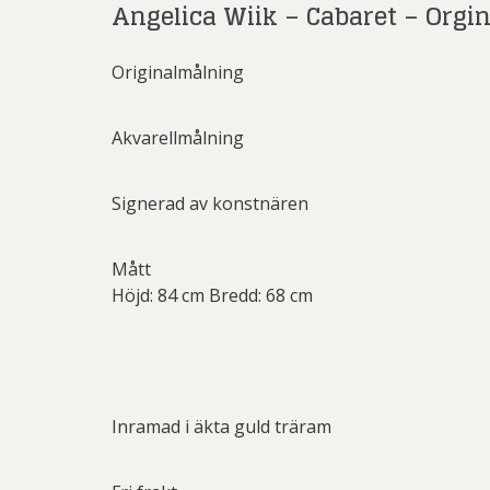
Angelica Wiik – Cabaret – Orgi
Rich
Sar
Originalmålning
Sti
Ulf G
Akvarellmålning
Zumre
Signerad av konstnären
Mått
Höjd: 84 cm Bredd: 68 cm
Inramad i äkta guld träram