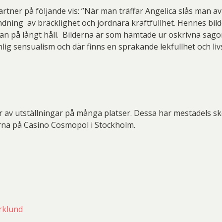
rtner på följande vis: ”När man träffar Angelica slås man av 
dning av bräcklighet och jordnära kraftfullhet. Hennes bild
redan på långt håll. Bilderna är som hämtade ur oskrivna sa
nlig sensualism och där finns en sprakande lekfullhet och li
r av utställningar på många platser. Dessa har mestadels sk
na på Casino Cosmopol i Stockholm.
rklund