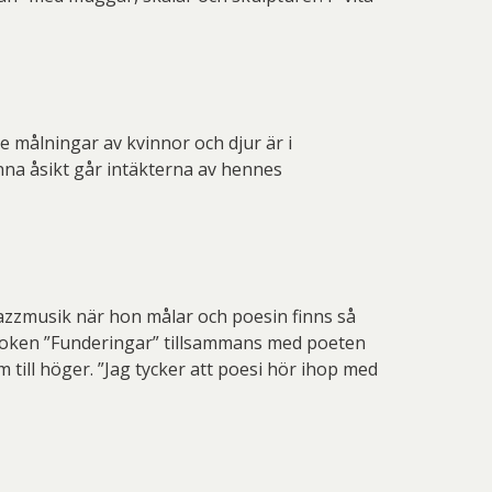
e målningar av kvinnor och djur är i
nna åsikt går intäkterna av hennes
jazzmusik när hon målar och poesin finns så
t boken ”Funderingar” tillsammans med poeten
 till höger. ”Jag tycker att poesi hör ihop med