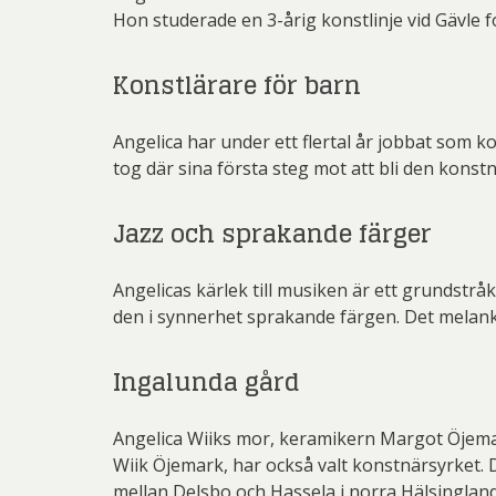
Hon studerade en 3-årig konstlinje vid Gävle 
Konstlärare för barn
Angelica har under ett flertal år jobbat som k
tog där sina första steg mot att bli den konstn
Jazz och sprakande färger
Angelicas kärlek till musiken är ett grundstråk 
den i synnerhet sprakande färgen. Det melanko
Ingalunda gård
Angelica Wiiks mor, keramikern Margot Öjemark
Wiik Öjemark, har också valt konstnärsyrket
mellan Delsbo och Hassela i norra Hälsingland