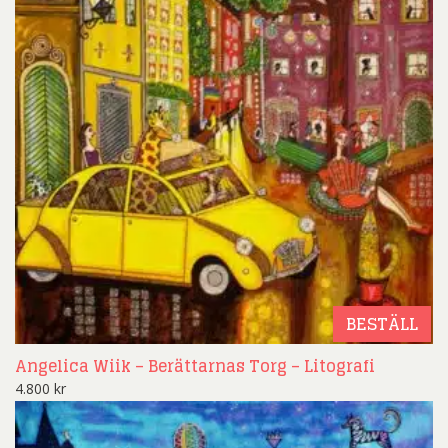
BESTÄLL
Angelica Wiik – Berättarnas Torg – Litografi
4.800
kr