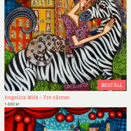
BESTÄLL
Angelica Wiik – Tre vänner
1.600
kr