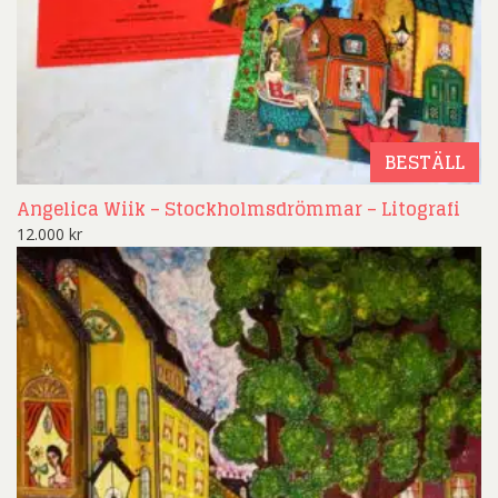
BESTÄLL
Angelica Wiik – Stockholmsdrömmar – Litografi
12.000
kr