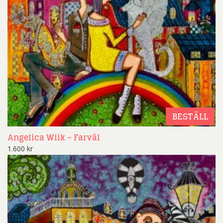
BESTÄLL
Angelica Wiik – Farväl
1.600
kr