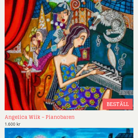
BESTÄLL
Angelica Wiik – Pianobaren
1.600
kr