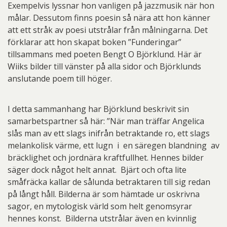
Exempelvis lyssnar hon vanligen på jazzmusik när hon
målar. Dessutom finns poesin så nära att hon känner
att ett stråk av poesi utstrålar från målningarna. Det
förklarar att hon skapat boken ”Funderingar”
tillsammans med poeten Bengt O Björklund. Här är
Wiiks bilder till vänster på alla sidor och Björklunds
anslutande poem till höger.
I detta sammanhang har Björklund beskrivit sin
samarbetspartner så här: ”När man träffar Angelica
slås man av ett slags inifrån betraktande ro, ett slags
melankolisk värme, ett lugn i en säregen blandning av
bräcklighet och jordnära kraftfullhet. Hennes bilder
säger dock något helt annat. Bjärt och ofta lite
småfräcka kallar de sålunda betraktaren till sig redan
på långt håll. Bilderna är som hämtade ur oskrivna
sagor, en mytologisk värld som helt genomsyrar
hennes konst. Bilderna utstrålar även en kvinnlig