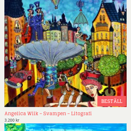
BESTÄLL
Angelica Wiik – Svampen – Litografi
3.200
kr