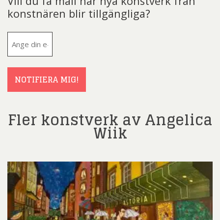
Vill du få mail när nya konstverk från
konstnären blir tillgängliga?
E-
post
(Obligatoriskt)
NOTIFIERA MIG!
Fler konstverk av Angelica
Wiik