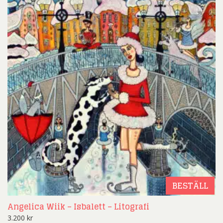
BESTÄLL
Angelica Wiik – Isbalett – Litografi
3.200
kr