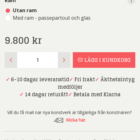
i
i
Ram
Utan ram
Med ram - passepartout och glas
9.800
kr
Angelica
LÄGG I KUNDKORG
Wiik
-
Casinosviten
✓
6-10 dagar leveranstid
✓
Fri frakt
✓
Äkthetsintyg
-
medföljer
Portfölj
✓
14 dagar returätt
✓
Betala med Klarna
mängd
Vill du få mail när nya konstverk är tillgänliga från konstnären?
Klicka här.