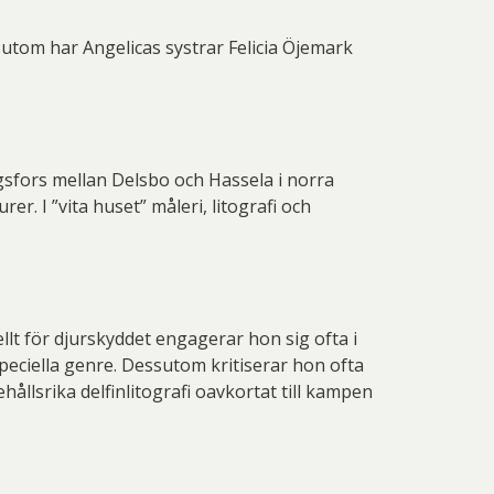
utom har Angelicas systrar Felicia Öjemark
gsfors mellan Delsbo och Hassela i norra
r. I ”vita huset” måleri, litografi och
llt för djurskyddet engagerar hon sig ofta i
peciella genre. Dessutom kritiserar hon ofta
ållsrika delfinlitografi oavkortat till kampen