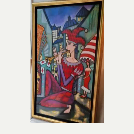
Sven
Dmitry
Ulrica H
Ernst
Gösta Ad
Ingeg
Jeanet
Jona
Kjel
Lenna
Mali
Mikael
Pe