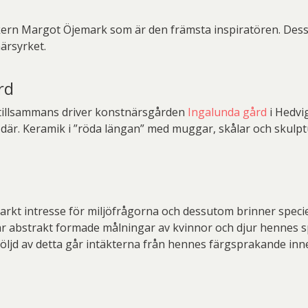
ikern Margot Öjemark som är den främsta inspiratören. Dess
ärsyrket.
rd
tillsammans driver konstnärsgården
Ingalunda gård
i Hedvi
är. Keramik i ”röda längan” med muggar, skålar och skulpture
arkt intresse för miljöfrågorna och dessutom brinner specie
 är abstrakt formade målningar av kvinnor och djur hennes s
ljd av detta går intäkterna från hennes färgsprakande inneh