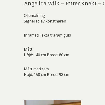
Angelica Wiik – Ruter Knekt – 
Li
Carolin
Oljemålning
Carl
Signerad av konstnären
Conny
Ernst
G.A-N (
Jeanet
Inramad i äkta träram guld
Ni
Josefina W
Jo
Mått
Mikael
Höjd: 140 cm Bredd: 80 cm
Josefina W
Olle Ol
Las
Christ
Mått med ram
Pete
Martin
Höjd: 158 cm Bredd: 98 cm
Sar
Pe
Övriga
Pett
Olj
Ricka