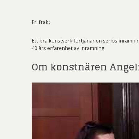
Pett
Rich
Fri frakt
Sar
Sti
Ett bra konstverk förtjänar en seriös inramni
40 års erfarenhet av inramning
Ulf G
Om konstnären Angeli
Zumre