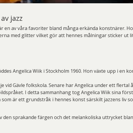
 av jazz
 är en av våra favoriter bland många erkända konstnärer. Ho
erna med glitter vilket gör att hennes målningar sticker ut l
öddes Angelica Wiik i Stockholm 1960. Hon växte upp i en kon
e vid Gävle folkskola. Senare har Angelica under ett flerta
ldspråket. I detta sammanhang tog Angelica Wiik sina första 
n som är ett grundstråk i hennes konst särskilt jazzens liv s
 av den sprakande färgen och det melankoliska uttrycket blan