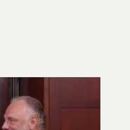
 Thelander
Plura Jonsson
nd Svensson
Sandra Steen
fan Wentzel
Stig Lindberg
anne Nessim
Sven Lidberg
ö Edelmann
Olle Olson Hagalund