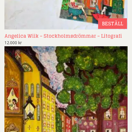
BESTÄLL
Angelica Wiik – Stockholmsdrömmar – Litografi
12.000
kr