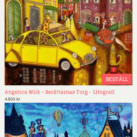
BESTÄLL
Angelica Wiik – Berättarnas Torg – Litografi
4.800
kr