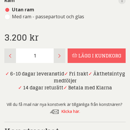
i
i
Ram
Utan ram
Med ram - passepartout och glas
3.200
kr
Angelica
LÄGG I KUNDKORG
Wiik
-
Månstråle
✓
6-10 dagar leveranstid
✓
Fri frakt
✓
Äkthetsintyg
-
medföljer
Litografi
✓
14 dagar returätt
✓
Betala med Klarna
mängd
Vill du få mail när nya konstverk är tillgänliga från konstnären?
Klicka här.