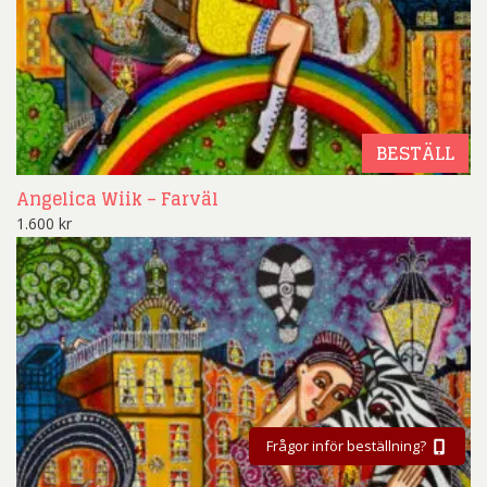
BESTÄLL
Angelica Wiik – Farväl
1.600
kr
Frågor inför beställning?