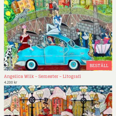
BESTÄLL
Angelica Wiik – Semester – Litografi
4.200
kr