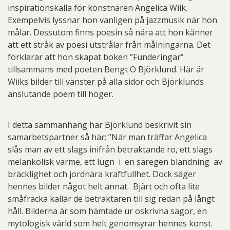
inspirationskälla för konstnären Angelica Wiik.
Exempelvis lyssnar hon vanligen på jazzmusik när hon
målar. Dessutom finns poesin så nära att hon känner
att ett stråk av poesi utstrålar från målningarna. Det
förklarar att hon skapat boken ”Funderingar”
tillsammans med poeten Bengt O Björklund. Här är
Wiiks bilder till vänster på alla sidor och Björklunds
anslutande poem till höger.
I detta sammanhang har Björklund beskrivit sin
samarbetspartner så här: ”När man träffar Angelica
slås man av ett slags inifrån betraktande ro, ett slags
melankolisk värme, ett lugn i en säregen blandning av
bräcklighet och jordnära kraftfullhet. Dock säger
hennes bilder något helt annat. Bjärt och ofta lite
småfräcka kallar de betraktaren till sig redan på långt
håll. Bilderna är som hämtade ur oskrivna sagor, en
mytologisk värld som helt genomsyrar hennes konst.