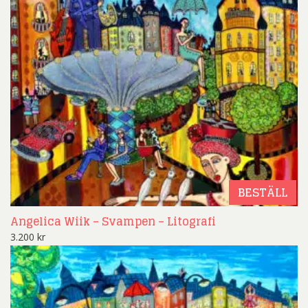
BESTÄLL
Angelica Wiik – Svampen – Litografi
3.200
kr