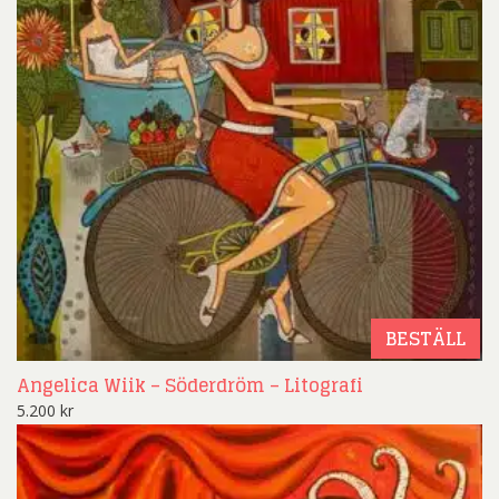
BESTÄLL
Angelica Wiik – Söderdröm – Litografi
5.200
kr