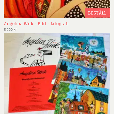
BESTÄLL
Angelica Wiik – Edit – Litografi
3.500
kr