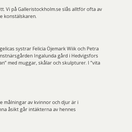
t. Vi på Galleristockholm.se slås alltför ofta av
ne konstälskaren.
licas systrar Felicia Öjemark Wiik och Petra
onstnärsgården Ingalunda gård i Hedvigsfors
n” med muggar, skålar och skulpturer. I ”vita
e målningar av kvinnor och djur är i
nna åsikt går intäkterna av hennes