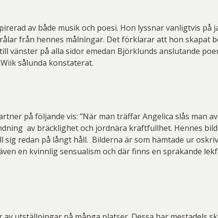
pirerad av både musik och poesi. Hon lyssnar vanligtvis på 
strålar från hennes målningar. Det förklarar att hon skapa
 till vänster på alla sidor emedan Björklunds anslutande poem
 Wiik sålunda konstaterat.
rtner på följande vis: ”När man träffar Angelica slås man av 
dning av bräcklighet och jordnära kraftfullhet. Hennes bild
ill sig redan på långt håll. Bilderna är som hämtade ur oskr
ven en kvinnlig sensualism och där finns en sprakande lekfu
r av utställningar på många platser. Dessa har mestadels sk