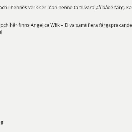
ard Ryan
Rickard Ölander
Rola
och i hennes verk ser man henne ta tillvara på både färg, k
a Flodén
Sara Woodrow
Ste
g Laurin
Siri Carlén
Suz
och här finns Angelica Wiik – Diva samt flera färgsprakande
!
ripenholm
Ulrica Hydman Vallien
Yrj
ta Pozder
Åsa Jungnelius
ng