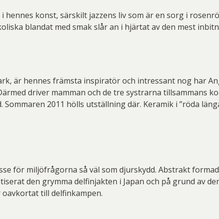
i hennes konst, särskilt jazzens liv som är en sorg i rosenröt
liska blandat med smak slår an i hjärtat av den mest inbit
, är hennes främsta inspiratör och intressant nog har Ange
. Därmed driver mamman och de tre systrarna tillsammans k
. Sommaren 2011 hölls utställning där. Keramik i ”röda länga
esse för miljöfrågorna så väl som djurskydd. Abstrakt formad
tiserat den grymma delfinjakten i Japan och på grund av de
 oavkortat till delfinkampen.