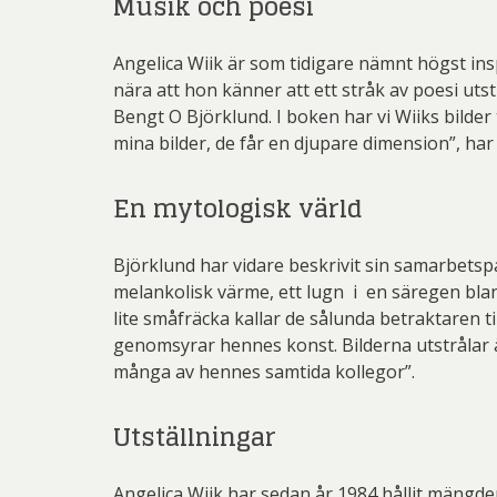
Musik och poesi
Angelica Wiik är som tidigare nämnt högst ins
nära att hon känner att ett stråk av poesi ut
Bengt O Björklund. I boken har vi Wiiks bilder
mina bilder, de får en djupare dimension”, har
En mytologisk värld
Björklund har vidare beskrivit sin samarbetspa
melankolisk värme, ett lugn i en säregen blan
lite småfräcka kallar de sålunda betraktaren t
genomsyrar hennes konst. Bilderna utstrålar ä
många av hennes samtida kollegor”.
Utställningar
Angelica Wiik har sedan år 1984 hållit mängde