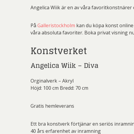
Rich
Angelica Wiik är en av våra favoritkonstnärer 
Sar
Sti
På
Galleristockholm
kan du köpa konst online 
våra absoluta favoriter. Boka privat visning nu
Ulf G
Konstverket
Zumre
Angelica Wiik – Diva
Orginalverk – Akryl
Höjd: 100 cm Bredd: 70 cm
Gratis hemleverans
Ett bra konstverk förtjänar en seriös inramni
40 års erfarenhet av inramning