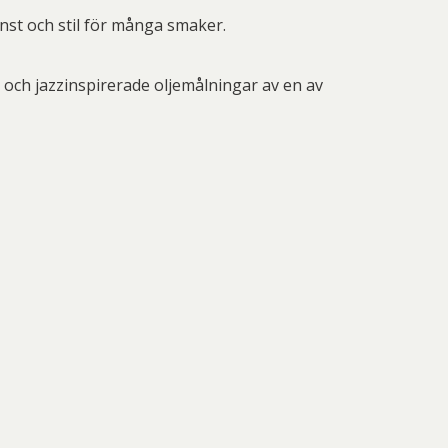
nd Svensson
Sandra Steen
onst och stil för många smaker.
fan Wentzel
Stig Lindberg
anne Nessim
Sven Lidberg
 och jazzinspirerade oljemålningar av en av
ö Edelmann
Olle Olson Hagalund