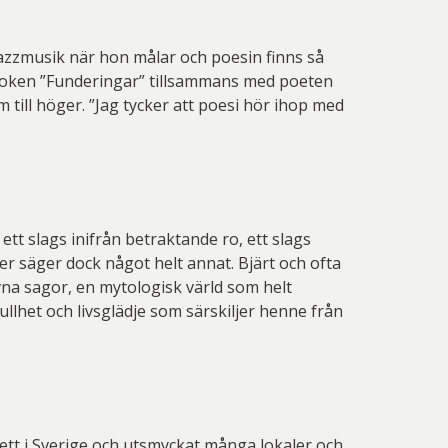
jazzmusik när hon målar och poesin finns så
t boken ”Funderingar” tillsammans med poeten
 till höger. ”Jag tycker att poesi hör ihop med
ett slags inifrån betraktande ro, ett slags
er säger dock något helt annat. Bjärt och ofta
ivna sagor, en mytologisk värld som helt
llhet och livsglädje som särskiljer henne från
ett i Sverige och utsmyckat många lokaler och