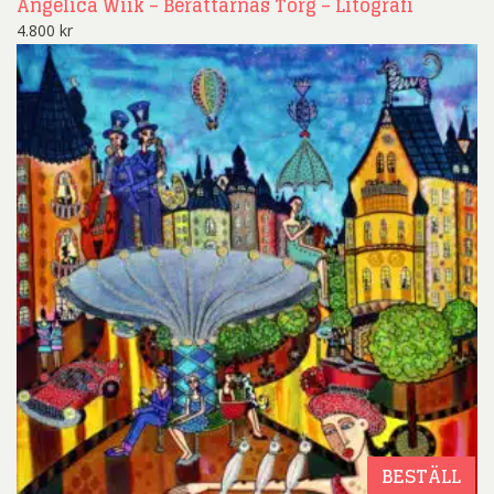
Angelica Wiik – Berättarnas Torg – Litografi
4.800
kr
BESTÄLL