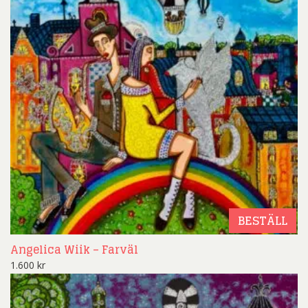
BESTÄLL
Angelica Wiik – Farväl
1.600
kr