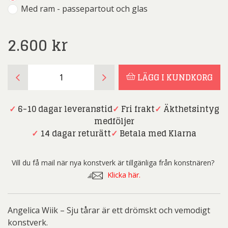
Med ram - passepartout och glas
2.600
kr
Angelica
LÄGG I KUNDKORG
Wiik
-
Sju
✓
6-10 dagar leveranstid
✓
Fri frakt
✓
Äkthetsintyg
tårar
medföljer
mängd
✓
14 dagar returätt
✓
Betala med Klarna
Vill du få mail när nya konstverk är tillgänliga från konstnären?
Klicka här.
Angelica Wiik – Sju tårar är ett drömskt och vemodigt
konstverk.