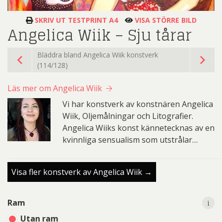
SKRIV UT TESTPRINT A4
VISA STÖRRE BILD
Angelica Wiik – Sju tårar
Bläddra bland Angelica Wiik konstverk
(114/128)
Läs mer om Angelica Wiik
Vi har konstverk av konstnären Angelica
Wiik, Oljemålningar och Litografier.
Angelica Wiiks konst kännetecknas av en
kvinnliga sensualism som utstrålar…
Visa fler konstverk av Angelica Wiik →
i
i
Ram
Utan ram