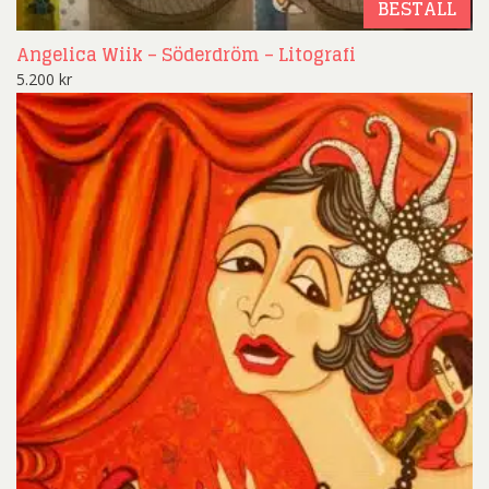
BESTÄLL
Angelica Wiik – Söderdröm – Litografi
5.200
kr