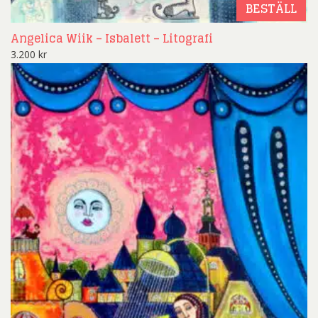
BESTÄLL
Angelica Wiik – Isbalett – Litografi
3.200
kr