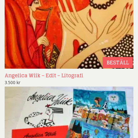
BESTÄLL
Angelica Wiik – Edit – Litografi
3.500
kr