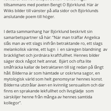
tillsammans med poeten Bengt O Björklund. Här är
Wiiks bilder till vänster på alla sidor och Björklunds
anslutande poem till höger.
I detta sammanhang har Björklund beskrivit sin
samarbetspartner så här: ”När man träffar Angelica
slås man av ett slags inifrån betraktande ro, ett slags
melankolisk värme, ett lugn i en säregen blandning av
bräcklighet och jordnära kraftfullhet. Hennes bilder
säger dock något helt annat. Bjärt och ofta lite
småfräcka kallar de betraktaren till sig redan på långt
håll. Bilderna är som hämtade ur oskrivna sagor, en
mytologisk värld som helt genomsyrar hennes konst.
Bilderna utstrålar även en kvinnlig sensualism och där
finns en sprakande lekfullhet och livsglädje som
särskiljer henne från många av hennes samtida
kollegor”.