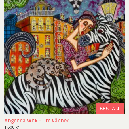
BESTÄLL
Angelica Wiik – Tre vänner
1.600
kr