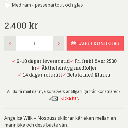
Med ram - passepartout och glas
2.400
kr
Angelica
LÄGG I KUNDKORG
Wiik
-
Nospuss
✓
6-10 dagar leveranstid
✓
Fri frakt över 2500
mängd
kr
✓
Äkthetsintyg medföljer
✓
14 dagar returätt
✓
Betala med Klarna
Vill du få mail när nya konstverk är tillgänliga från konstnären?
Klicka här.
Angelica Wiik – Nospuss skildrar kärleken mellan en
människa och dess bäste vän.