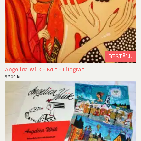
BESTÄLL
Angelica Wiik – Edit – Litografi
3.500
kr