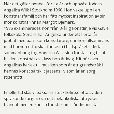
När det gäller hennes första år och uppväxt föddes
Angelica Wiik i Stockholm 1960. Hon växte upp i en
konstnärsfamilj och har fått mycket inspiration av sin
mor konstnärinnan Margot Öjemark.
1985 examinerades hon från 3-årig konstlinje vid Gävle
folkskola. Senare har Angelica under ett flertal år
jobbat med barn som konstlärare, där hon tillsammans
med barnen utforskat fantasin i bildspråket. I detta
sammanhang tog Angelica Wiik sina första steg till att
bli den konstnär av klass hon är idag. Hit hör även
Angelicas kärlek till musiken som är ett grundstråk i
hennes konst särskilt jazzens liv som är en sorg i
rosenrött.
Emellertid slås vi på Galleristockholm.se ofta av den
sprakande färgen och det melankoliska uttrycket
blandat med en känsla för stil som slår det mesta.