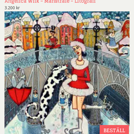
Angelica Wiik – Månstråle – Litografi
3.200
kr
BESTÄLL