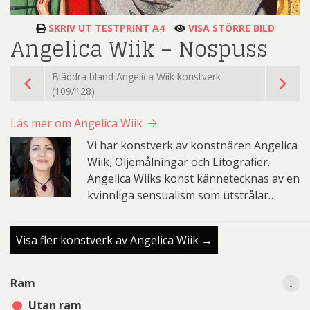
SKRIV UT TESTPRINT A4
VISA STÖRRE BILD
Angelica Wiik – Nospuss
Bläddra bland Angelica Wiik konstverk
(109/128)
Läs mer om Angelica Wiik
Vi har konstverk av konstnären Angelica
Wiik, Oljemålningar och Litografier.
Angelica Wiiks konst kännetecknas av en
kvinnliga sensualism som utstrålar…
Visa fler konstverk av Angelica Wiik →
i
i
Ram
Utan ram