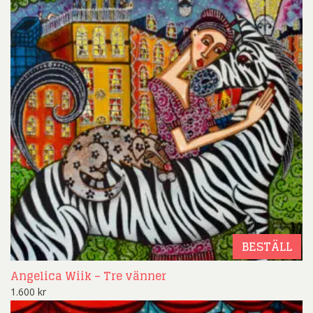
BESTÄLL
Angelica Wiik – Tre vänner
1.600
kr