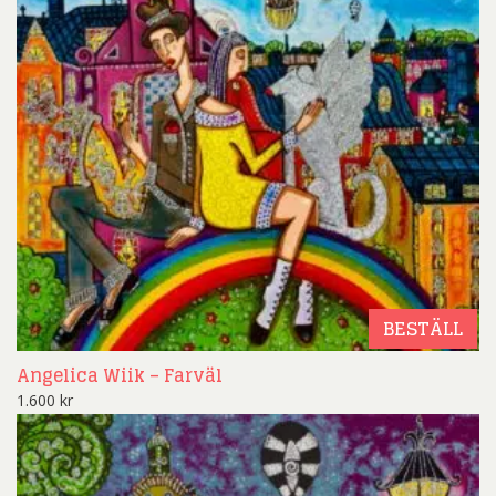
BESTÄLL
Angelica Wiik – Farväl
1.600
kr