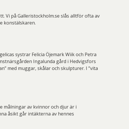
 Thelander
Plura Jonsson
nd Svensson
Sandra Steen
t. Vi på Galleristockholm.se slås alltför ofta av
ne konstälskaren.
fan Wentzel
Stig Lindberg
anne Nessim
Sven Lidberg
ö Edelmann
Olle Olson Hagalund
licas systrar Felicia Öjemark Wiik och Petra
onstnärsgården Ingalunda gård i Hedvigsfors
n” med muggar, skålar och skulpturer. I ”vita
e målningar av kvinnor och djur är i
nna åsikt går intäkterna av hennes