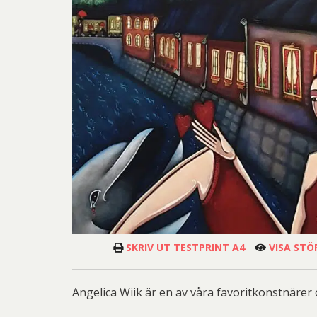
Hanna
Ulrica 
Li
P
P
Erika
Ann-Lou
Lena
Catri
S
Wen
Gör
SKRIV UT TESTPRINT A4
VISA STÖ
Christ
Las
Angelica Wiik är en av våra favoritkonstnärer 
Pet
Blomqvis