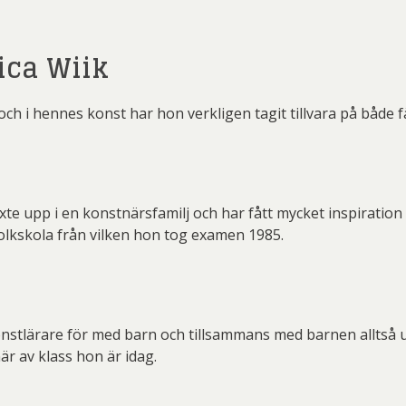
 Wickström
Mikael Persbrandt
Nicl
 Savchenko
Einar Jolin
Erik
ca Wiik
r Nylén
Peter Dahl
P
 Billgren
Ewa Sibilska
Fr
er Thoen
PG Thelander
Pl
rian Nilsson
Gunnar Cyrén
Gu
och i hennes konst har hon verkligen tagit tillvara på både 
rd Ölander
Roland Svensson
Ste
erd Råman
Isaac Grünewald
Ja
 Lidberg
Stig Laurin
S
te Karsten
Joakim Allgulander
ydman Vallien
Yrjö Edelmann
Zum
s Fredén
Josefina Wendel Carlsson
Karin P
xte upp i en konstnärsfamilj och har fått mycket inspirati
folkskola från vilken hon tog examen 1985.
l Engman
Lars Jonsson
La
rt Jirlow
Leif-Erik Nygårds
Lud
n Lindahl
Maria Larkman
Mart
onstlärare för med barn och tillsammans med barnen alltså ut
 Persbrandt
Niclas G Thalberg
P
är av klass hon är idag.
r Nylén
Peter Dahl
P