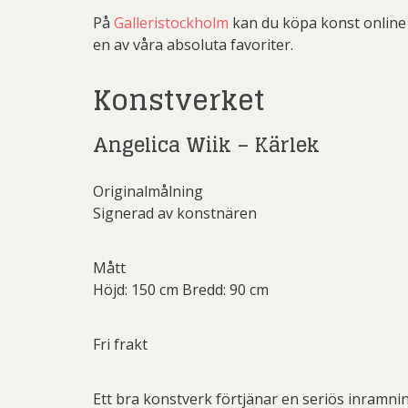
På
Galleristockholm
kan du köpa konst online 
Li
en av våra absoluta favoriter.
Carolin
Carl
Konstverket
Ernst
Jeanet
Angelica Wiik – Kärlek
Josefina W
Originalmålning
Mikael
Signerad av konstnären
Olle Ol
Be
Christ
Mått
G.A-N (
Pete
Ni
Höjd: 150 cm Bredd: 90 cm
Sar
Jo
Övriga
Fri frakt
Josefina W
Olj
Las
Ett bra konstverk förtjänar en seriös inramni