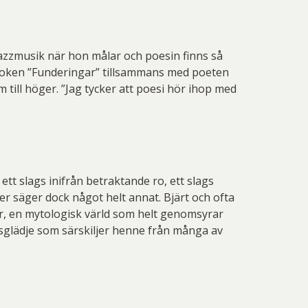
jazzmusik när hon målar och poesin finns så
t boken ”Funderingar” tillsammans med poeten
 till höger. ”Jag tycker att poesi hör ihop med
ett slags inifrån betraktande ro, ett slags
er säger dock något helt annat. Bjärt och ofta
gor, en mytologisk värld som helt genomsyrar
vsglädje som särskiljer henne från många av