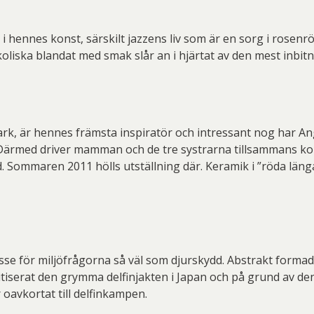
er Thoen
Philip Von Schantz
PG
ard Ryan
Rickard Ölander
Rola
i hennes konst, särskilt jazzens liv som är en sorg i rosenröt
liska blandat med smak slår an i hjärtat av den mest inbit
a Flodén
Sara Woodrow
Ste
g Laurin
Siri Carlén
Suz
ripenholm
Ulrica Hydman Vallien
Yrj
, är hennes främsta inspiratör och intressant nog har Ange
ta Pozder
Åsa Jungnelius
. Därmed driver mamman och de tre systrarna tillsammans k
. Sommaren 2011 hölls utställning där. Keramik i ”röda länga
esse för miljöfrågorna så väl som djurskydd. Abstrakt formad
tiserat den grymma delfinjakten i Japan och på grund av de
 oavkortat till delfinkampen.