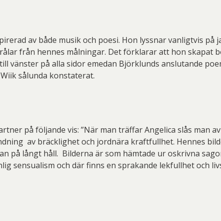
pirerad av både musik och poesi. Hon lyssnar vanligtvis på 
strålar från hennes målningar. Det förklarar att hon skapa
 till vänster på alla sidor emedan Björklunds anslutande poem
 Wiik sålunda konstaterat.
rtner på följande vis: ”När man träffar Angelica slås man av 
dning av bräcklighet och jordnära kraftfullhet. Hennes bild
redan på långt håll. Bilderna är som hämtade ur oskrivna sa
nlig sensualism och där finns en sprakande lekfullhet och li