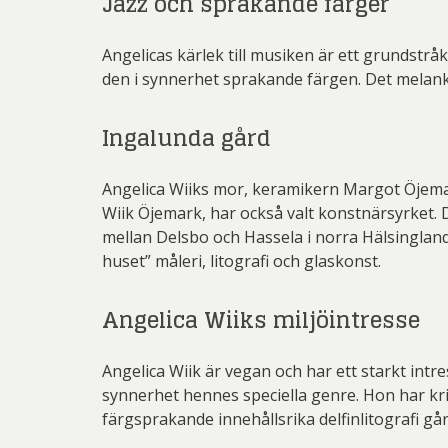
Jazz och sprakande färger
Pett
Rich
Angelicas kärlek till musiken är ett grundstråk 
den i synnerhet sprakande färgen. Det melanko
Sar
Sti
Ingalunda gård
Ulf G
Angelica Wiiks mor, keramikern Margot Öjemark
Zumre
Wiik Öjemark, har också valt konstnärsyrket
mellan Delsbo och Hassela i norra Hälsingland
huset” måleri, litografi och glaskonst.
Angelica Wiiks miljöintresse
Angelica Wiik är vegan och har ett starkt intr
synnerhet hennes speciella genre. Hon har kri
färgsprakande innehållsrika delfinlitografi går