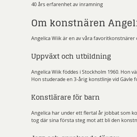
40 års erfarenhet av inramning
Martin
Dmitry
Om konstnären Angeli
Pe
Ernst
Pett
Gösta Ad
Angelica Wiik är en av våra favoritkonstnärer 
Ricka
Ingeg
Uppväxt och utbildning
Sven
Jeanet
Ulrica H
Jona
Angelica Wiik föddes i Stockholm 1960. Hon vä
Hon studerade en 3-årig konstlinje vid Gävle 
Kjel
Lenna
Konstlärare för barn
Mali
Angelica har under ett flertal år jobbat som k
Mikael
tog där sina första steg mot att bli den konstn
Pe