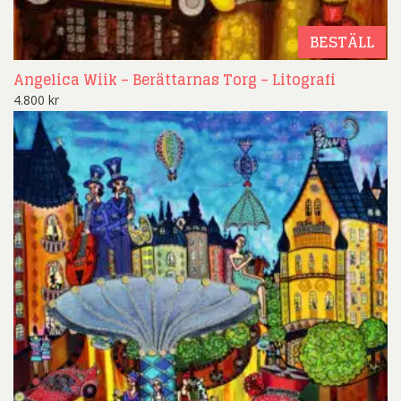
BESTÄLL
Angelica Wiik – Berättarnas Torg – Litografi
4.800
kr