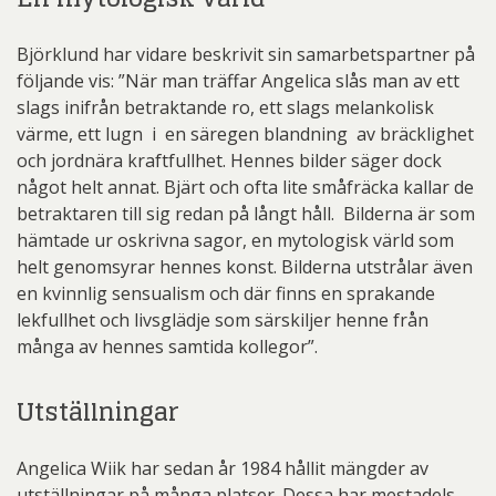
Björklund har vidare beskrivit sin samarbetspartner på
följande vis: ”När man träffar Angelica slås man av ett
slags inifrån betraktande ro, ett slags melankolisk
värme, ett lugn i en säregen blandning av bräcklighet
och jordnära kraftfullhet. Hennes bilder säger dock
något helt annat. Bjärt och ofta lite småfräcka kallar de
betraktaren till sig redan på långt håll. Bilderna är som
hämtade ur oskrivna sagor, en mytologisk värld som
helt genomsyrar hennes konst. Bilderna utstrålar även
en kvinnlig sensualism och där finns en sprakande
lekfullhet och livsglädje som särskiljer henne från
många av hennes samtida kollegor”.
Utställningar
Angelica Wiik har sedan år 1984 hållit mängder av
utställningar på många platser. Dessa har mestadels