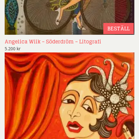
BESTÄLL
Angelica Wiik – Söderdröm – Litografi
5.200
kr