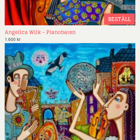
BESTÄLL
Angelica Wiik – Pianobaren
1.600
kr