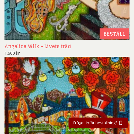
BESTÄLL
Angelica Wiik – Livets träd
1.600
kr
Frågor inför beställning?