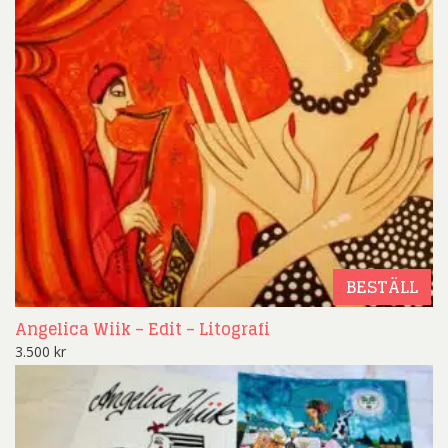
BESTÄLL
Angelica Wiik – Edit – Litografi
3.500
kr