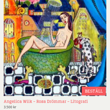
BESTÄLL
Angelica Wiik – Rosa Drömmar – Litografi
3.500
kr