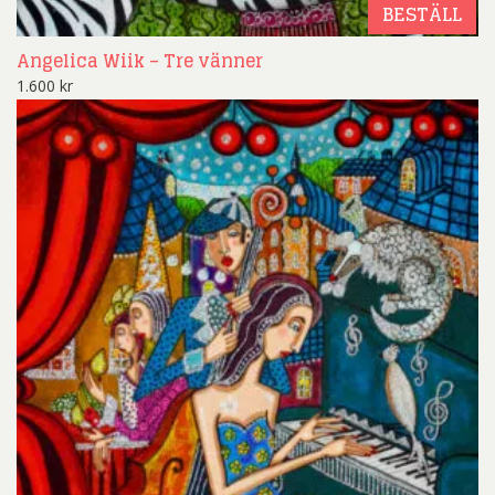
BESTÄLL
Angelica Wiik – Tre vänner
1.600
kr