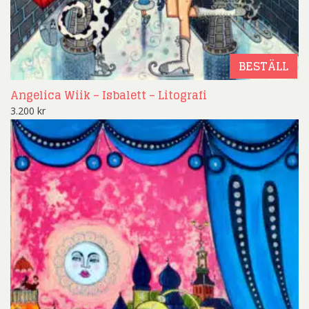
BESTÄLL
Angelica Wiik – Isbalett – Litografi
3.200
kr