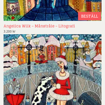
BESTÄLL
Angelica Wiik – Månstråle – Litografi
3.200
kr