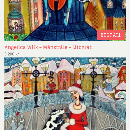
BESTÄLL
Angelica Wiik – Månstråle – Litografi
3.200
kr