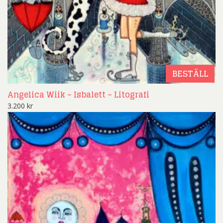
BESTÄLL
Angelica Wiik – Isbalett – Litografi
3.200
kr