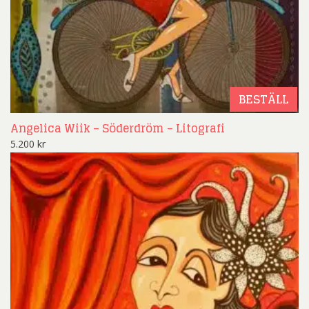
BESTÄLL
Angelica Wiik – Söderdröm – Litografi
5.200
kr