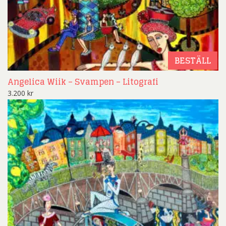
BESTÄLL
Angelica Wiik – Svampen – Litografi
3.200
kr