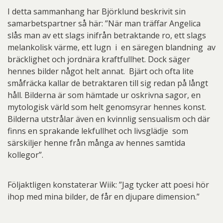
I detta sammanhang har Björklund beskrivit sin
samarbetspartner så här: ”När man träffar Angelica
slås man av ett slags inifrån betraktande ro, ett slags
melankolisk värme, ett lugn i en säregen blandning av
bräcklighet och jordnära kraftfullhet. Dock säger
hennes bilder något helt annat. Bjärt och ofta lite
småfräcka kallar de betraktaren till sig redan på långt
håll. Bilderna är som hämtade ur oskrivna sagor, en
mytologisk värld som helt genomsyrar hennes konst.
Bilderna utstrålar även en kvinnlig sensualism och där
finns en sprakande lekfullhet och livsglädje som
särskiljer henne från många av hennes samtida
kollegor”.
Följaktligen konstaterar Wiik: ”Jag tycker att poesi hör
ihop med mina bilder, de får en djupare dimension.”