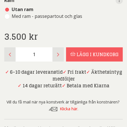
i
i
Ram
Utan ram
Med ram - passepartout och glas
3.500
kr
Angelica
LÄGG I KUNDKORG
Wiik
-
Djurgårdskanalen
✓
6-10 dagar leveranstid
✓
Fri frakt
✓
Äkthetsintyg
mängd
medföljer
✓
14 dagar returätt
✓
Betala med Klarna
Vill du få mail när nya konstverk är tillgänliga från konstnären?
Klicka här.