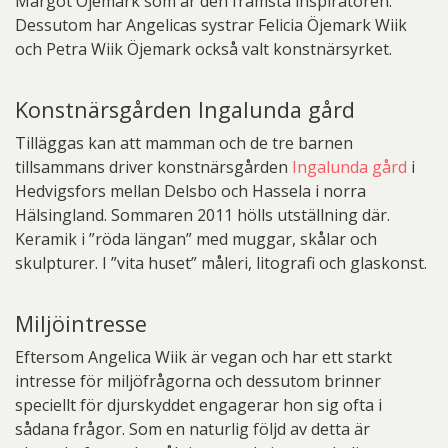
Margot Öjemark som är den främsta inspiratören.
Dessutom har Angelicas systrar Felicia Öjemark Wiik
och Petra Wiik Öjemark också valt konstnärsyrket.
Konstnärsgården Ingalunda gård
Tilläggas kan att mamman och de tre barnen
tillsammans driver konstnärsgården
Ingalunda gård
i
Hedvigsfors mellan Delsbo och Hassela i norra
Hälsingland. Sommaren 2011 hölls utställning där.
Keramik i ”röda längan” med muggar, skålar och
skulpturer. I ”vita huset” måleri, litografi och glaskonst.
Miljöintresse
Eftersom Angelica Wiik är vegan och har ett starkt
intresse för miljöfrågorna och dessutom brinner
speciellt för djurskyddet engagerar hon sig ofta i
sådana frågor. Som en naturlig följd av detta är