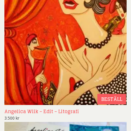
BESTÄLL
Angelica Wiik – Edit – Litografi
3.500
kr