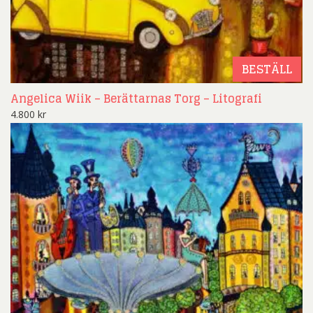
BESTÄLL
Angelica Wiik – Berättarnas Torg – Litografi
4.800
kr