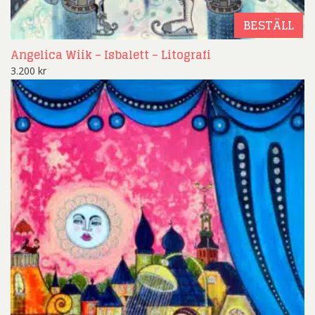
BESTÄLL
Angelica Wiik – Isbalett – Litografi
3.200
kr