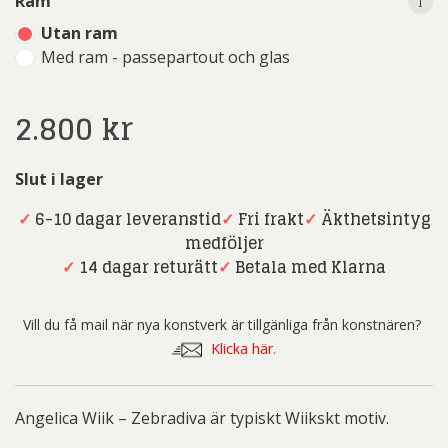
i
Ram
Utan ram
Med ram - passepartout och glas
2.800
kr
Slut i lager
✓
6-10 dagar leveranstid
✓
Fri frakt
✓
Äkthetsintyg
medföljer
✓
14 dagar returätt
✓
Betala med Klarna
Vill du få mail när nya konstverk är tillgänliga från konstnären?
Klicka här.
Angelica Wiik – Zebradiva är typiskt Wiikskt motiv.