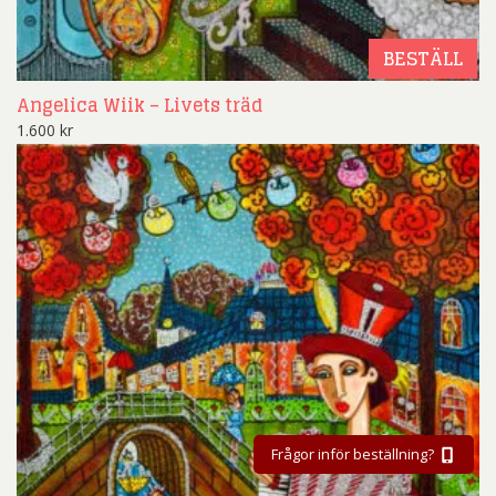
BESTÄLL
Angelica Wiik – Livets träd
1.600
kr
Frågor inför beställning?