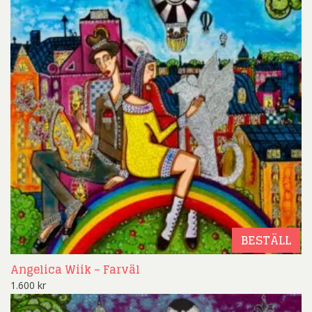
BESTÄLL
Angelica Wiik – Farväl
1.600
kr