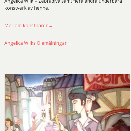
Angelica Wiik – Zebradiva samt flera andra underbara
konstverk av henne.
Mer om konstnären→
Angelica Wiiks Olemålningar →