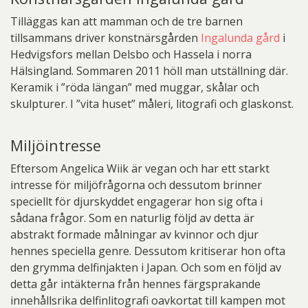
Tilläggas kan att mamman och de tre barnen
tillsammans driver konstnärsgården
Ingalunda gård
i
Hedvigsfors mellan Delsbo och Hassela i norra
Hälsingland. Sommaren 2011 höll man utställning där.
Keramik i ”röda längan” med muggar, skålar och
skulpturer. I ”vita huset” måleri, litografi och glaskonst.
Miljöintresse
Eftersom Angelica Wiik är vegan och har ett starkt
intresse för miljöfrågorna och dessutom brinner
speciellt för djurskyddet engagerar hon sig ofta i
sådana frågor. Som en naturlig följd av detta är
abstrakt formade målningar av kvinnor och djur
hennes speciella genre. Dessutom kritiserar hon ofta
den grymma delfinjakten i Japan. Och som en följd av
detta går intäkterna från hennes färgsprakande
innehållsrika delfinlitografi oavkortat till kampen mot