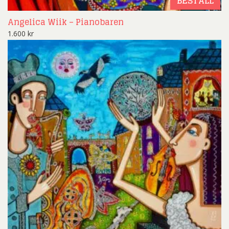
BESTÄLL
Angelica Wiik – Pianobaren
1.600
kr