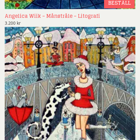
BESTÄLL
Angelica Wiik – Månstråle – Litografi
3.200
kr