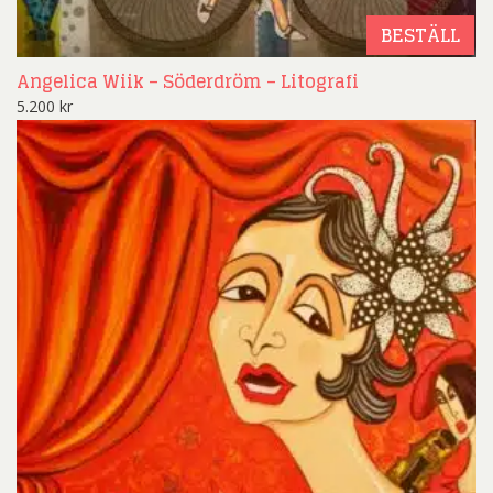
BESTÄLL
Angelica Wiik – Söderdröm – Litografi
5.200
kr