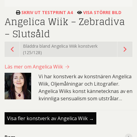
SKRIV UT TESTPRINT A4
VISA STÖRRE BILD
Angelica Wiik – Zebradiva
– Slutsåld
Bläddra bland Angelica Wiik konstverk
(125/128)
Läs mer om Angelica Wiik
Vi har konstverk av konstnären Angelica
Wiik, Oljemålningar och Litografier.
Angelica Wiiks konst kännetecknas av en
kvinnliga sensualism som utstrålar…
Visa fler konstverk av Angelica Wiik →