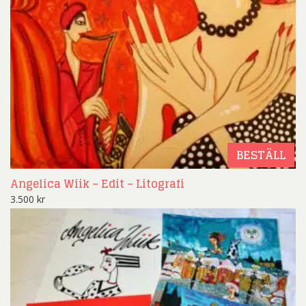
BESTÄLL
Angelica Wiik – Edit – Litografi
3.500
kr