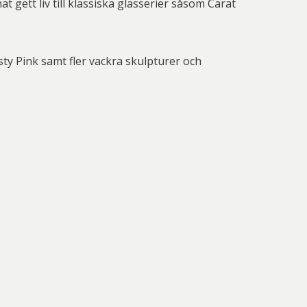
 gett liv till klassiska glasserier såsom Carat
nd Svensson
Sandra Steen
fan Wentzel
Stig Lindberg
anne Nessim
Sven Lidberg
y Pink samt fler vackra skulpturer och
ö Edelmann
Olle Olson Hagalund