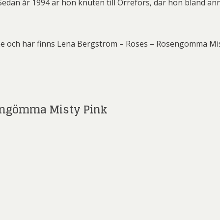
edan år 1994 är hon knuten till Orrefors, där hon bland annat
ard Ryan
Rickard Ölander
Rola
a Flodén
Sara Woodrow
Ste
g Laurin
Siri Carlén
Suz
ne och här finns Lena Bergström – Roses – Rosengömma Mist
ripenholm
Ulrica Hydman Vallien
Yrj
ta Pozder
Åsa Jungnelius
engömma Misty Pink