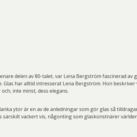
are delen av 80-talet, var Lena Bergström fascinerad av glas
. Glas har alltid intresserat Lena Bergström. Hon beskriver
 och, inte minst, dess elegans.
nka ytor är en av de anledningar som gör glas så tilldragan
es särskilt vackert vis, någonting som glaskonstnärer världe