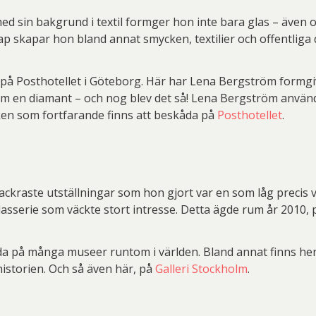
d sin bakgrund i textil formger hon inte bara glas – även
ap skapar hon bland annat smycken, textilier och offentliga
i på Posthotellet i Göteborg. Här har Lena Bergström formgi
som en diamant – och nog blev det så! Lena Bergström använd
isken som fortfarande finns att beskåda på
Posthotellet
.
ackraste utställningar som hon gjort var en som låg precis v
glasserie som väckte stort intresse. Detta ägde rum år 2010
da på många museer runtom i världen. Bland annat finns he
istorien. Och så även här, på
Galleri Stockholm
.