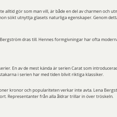
 inte alltid gör som man vill, är både en del av charmen oc
hon sökt utnyttja glasets naturliga egenskaper. Genom detta
ergström dras till. Hennes formgivningar har ofta moderna
erier. En av de mest kända är serien Carat som introducera
stakarna i serien har med tiden blivit riktiga klassiker.
joner kronor och populariteten verkar inte avta. Lena Berg
ort. Representanter från alla åldrar trillar in över tröskeln.