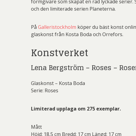
formgivare som skapat en rad lyckade serier. S
Rich
och den limiterade serien Planeterna.
Sar
Sti
På
Galleristockholm
köper du bäst konst onli
glaskonst från Kosta Boda och Orrefors.
Ulf G
Konstverket
Zumre
Lena Bergström – Roses – Ros
Glaskonst – Kosta Boda
Serie: Roses
Limiterad upplaga om 275 exemplar.
Mått
Höjd: 18,5 cm Bredd: 17 cm Längd: 17 cm