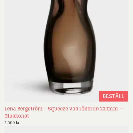
BESTÄLL
Lena Bergström – Squeeze vas rökbrun 230mm –
Glaskonst
1.500
kr