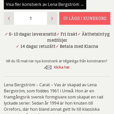
Visa fler konstverk av Lena Bergström →
Lena
LÄGG I KUNDKORG
Bergström
–
Carat
✓
6-10 dagar leveranstid
✓
Fri frakt
✓
Äkthetsintyg
–
medföljer
Vas
✓
14 dagar returätt
✓
Betala med Klarna
mängd
Vill du få mail när nya konstverk är tillgänliga från konstnären?
Klicka här.
Lena Bergström – Carat – Vas är skapad av Lena
Bergström, som föddes 1961 i Umeå. Hon är en
framgångsrik svensk formgivare som skapat en rad
lyckade serier. Sedan år 1994 är hon knuten till
Orrefors, där hon bland annat gett liv till klassiska