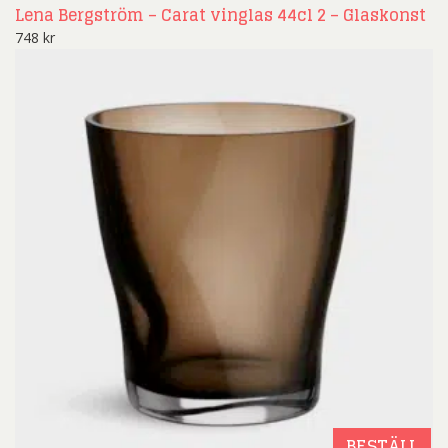
Lena Bergström – Carat vinglas 44cl 2 – Glaskonst
748
kr
BESTÄLL