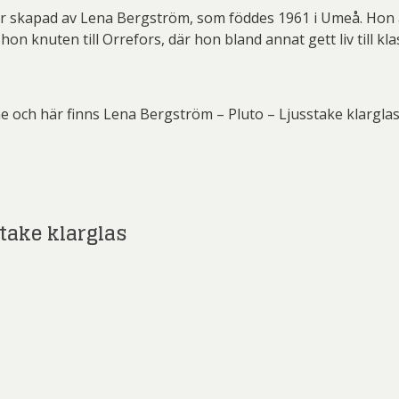
ard Ryan
Rickard Ölander
Rola
 är skapad av Lena Bergström, som föddes 1961 i Umeå. Hon
hon knuten till Orrefors, där hon bland annat gett liv till k
a Flodén
Sara Woodrow
Ste
g Laurin
Siri Carlén
Suz
ripenholm
Ulrica Hydman Vallien
Yrj
e och här finns Lena Bergström – Pluto – Ljusstake klarglas
ta Pozder
Åsa Jungnelius
take klarglas