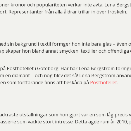
joner kronor och populariteten verkar inte avta. Lena Berg
ort. Representanter från alla åldrar trillar in över tröskeln.
d sin bakgrund i textil formger hon inte bara glas – även
ap skapar hon bland annat smycken, textilier och offentliga
i på Posthotellet i Göteborg. Här har Lena Bergström formgi
som en diamant – och nog blev det så! Lena Bergström använd
isken som fortfarande finns att beskåda på
Posthotellet
.
ackraste utställningar som hon gjort var en som låg precis v
glasserie som väckte stort intresse. Detta ägde rum år 2010