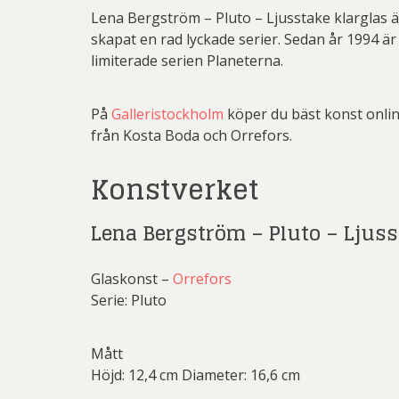
Rich
Lena Bergström – Pluto – Ljusstake klarglas
skapat en rad lyckade serier. Sedan år 1994 är 
Sar
limiterade serien Planeterna.
Sti
Ulf G
På
Galleristockholm
köper du bäst konst onlin
från Kosta Boda och Orrefors.
Zumre
Konstverket
Lena Bergström – Pluto – Ljuss
Glaskonst –
Orrefors
Serie: Pluto
Mått
Höjd: 12,4 cm Diameter: 16,6 cm