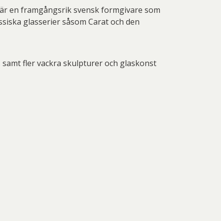
nd Svensson
Sandra Steen
 är en framgångsrik svensk formgivare som
lassiska glasserier såsom Carat och den
fan Wentzel
Stig Lindberg
anne Nessim
Sven Lidberg
ö Edelmann
Olle Olson Hagalund
 samt fler vackra skulpturer och glaskonst