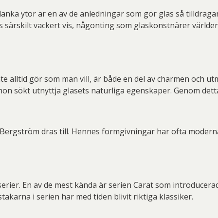
nka ytor är en av de anledningar som gör glas så tilldragan
es särskilt vackert vis, någonting som glaskonstnärer världe
 inte alltid gör som man vill, är både en del av charmen oc
hon sökt utnyttja glasets naturliga egenskaper. Genom detta
ergström dras till. Hennes formgivningar har ofta moderna
erier. En av de mest kända är serien Carat som introducera
stakarna i serien har med tiden blivit riktiga klassiker.