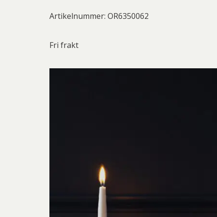
Artikelnummer: OR6350062
Fri frakt