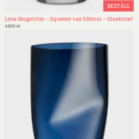
BESTÄLL
Lena Bergström – Squeeze vas 500mm – Glaskonst
4.800
kr