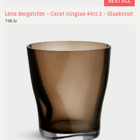
BESTÄLL
Lena Bergström – Carat vinglas 44cl 2 – Glaskonst
748
kr