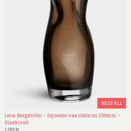
BESTÄLL
Lena Bergström – Squeeze vas rökbrun 230mm –
Glaskonst
1.500
kr