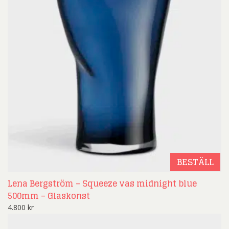
BESTÄLL
Lena Bergström – Squeeze vas midnight blue
500mm – Glaskonst
4.800
kr