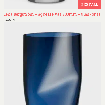
BESTÄLL
Lena Bergström – Squeeze vas 500mm – Glaskonst
4.800
kr