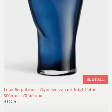
BESTÄLL
Lena Bergström – Squeeze vas midnight blue
500mm – Glaskonst
4.800
kr