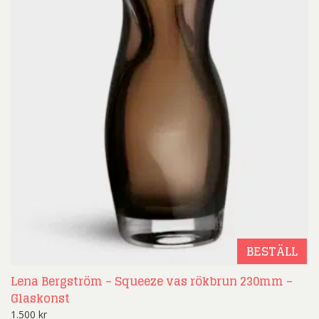
BESTÄLL
Lena Bergström – Squeeze vas rökbrun 230mm –
Glaskonst
1.500
kr