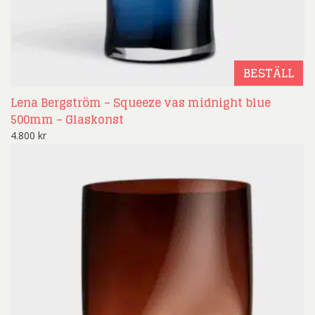
BESTÄLL
Lena Bergström – Squeeze vas midnight blue
500mm – Glaskonst
4.800
kr