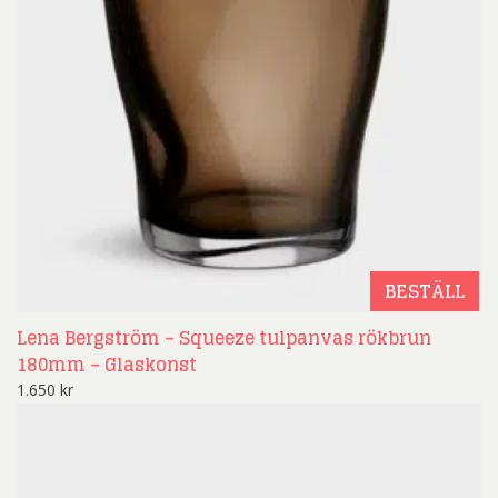
BESTÄLL
Lena Bergström – Squeeze tulpanvas rökbrun
180mm – Glaskonst
1.650
kr