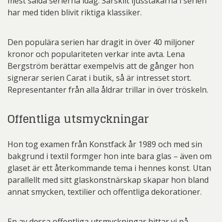
mest sålda serierna idag. Särskilt ljusstakarna i serien
har med tiden blivit riktiga klassiker.
Den populära serien har dragit in över 40 miljoner
kronor och populariteten verkar inte avta. Lena
Bergström berättar exempelvis att de gånger hon
signerar serien Carat i butik, så är intresset stort.
Representanter från alla åldrar trillar in över tröskeln.
Offentliga utsmyckningar
Hon tog examen från Konstfack år 1989 och med sin
bakgrund i textil formger hon inte bara glas – även om
glaset är ett återkommande tema i hennes konst. Utan
parallellt med sitt glaskonstnärskap skapar hon bland
annat smycken, textilier och offentliga dekorationer.
En av dessa offentliga utsmyckningar hittar vi på