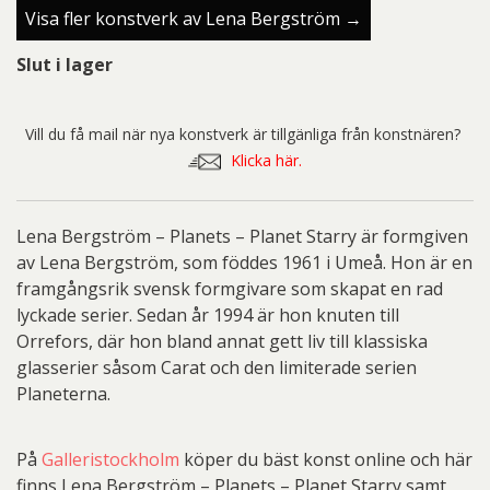
Visa fler konstverk av Lena Bergström →
Slut i lager
Vill du få mail när nya konstverk är tillgänliga från konstnären?
Klicka här.
Lena Bergström – Planets – Planet Starry är formgiven
av Lena Bergström, som föddes 1961 i Umeå. Hon är en
framgångsrik svensk formgivare som skapat en rad
lyckade serier. Sedan år 1994 är hon knuten till
Orrefors, där hon bland annat gett liv till klassiska
glasserier såsom Carat och den limiterade serien
Planeterna.
På
Galleristockholm
köper du bäst konst online och här
finns Lena Bergström – Planets – Planet Starry samt