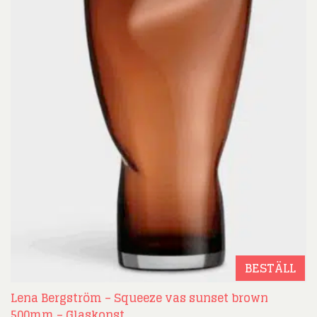
BESTÄLL
Lena Bergström – Squeeze vas sunset brown
500mm – Glaskonst