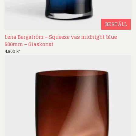
BESTÄLL
Lena Bergström – Squeeze vas midnight blue
500mm – Glaskonst
4.800
kr