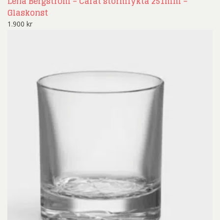
Lena Bergström – Carat stormlykta 251mm –
Glaskonst
1.900
kr