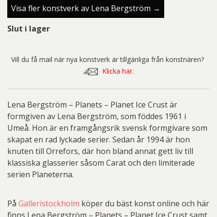
Visa fler konstverk av Lena Bergström →
Slut i lager
Vill du få mail när nya konstverk är tillgänliga från konstnären?
Klicka här.
Lena Bergström – Planets – Planet Ice Crust är
formgiven av Lena Bergström, som föddes 1961 i
Umeå. Hon är en framgångsrik svensk formgivare som
skapat en rad lyckade serier. Sedan år 1994 är hon
knuten till Orrefors, där hon bland annat gett liv till
klassiska glasserier såsom Carat och den limiterade
serien Planeterna.
På
Galleristockholm
köper du bäst konst online och här
finns Lena Bergström – Planets – Planet Ice Crust samt