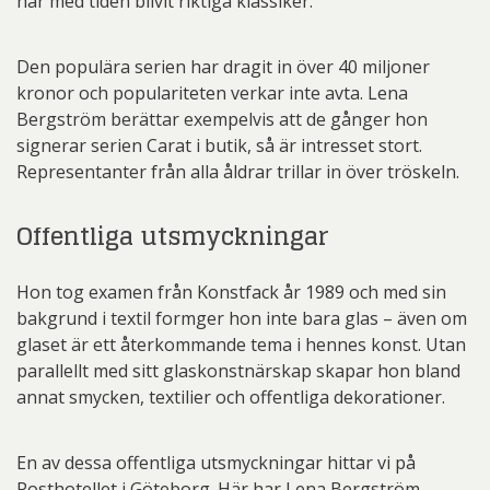
har med tiden blivit riktiga klassiker.
Den populära serien har dragit in över 40 miljoner
kronor och populariteten verkar inte avta. Lena
Bergström berättar exempelvis att de gånger hon
signerar serien Carat i butik, så är intresset stort.
Representanter från alla åldrar trillar in över tröskeln.
Offentliga utsmyckningar
Hon tog examen från Konstfack år 1989 och med sin
bakgrund i textil formger hon inte bara glas – även om
glaset är ett återkommande tema i hennes konst. Utan
parallellt med sitt glaskonstnärskap skapar hon bland
annat smycken, textilier och offentliga dekorationer.
En av dessa offentliga utsmyckningar hittar vi på
Posthotellet i Göteborg. Här har Lena Bergström