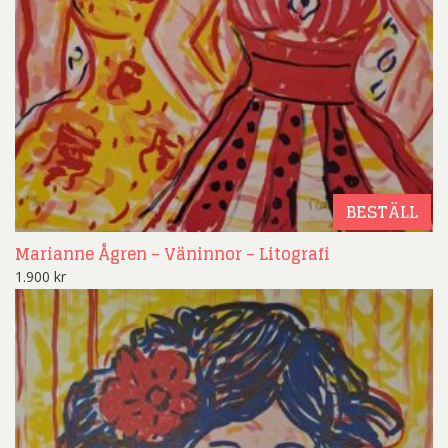
BESTÄLL
Marianne Ågren – Väninnor – Litografi
1.900
kr