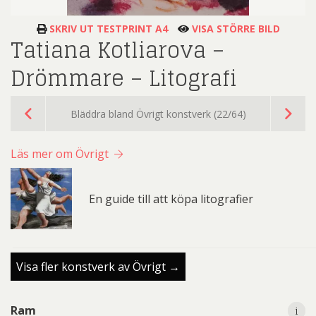
SKRIV UT TESTPRINT A4
VISA STÖRRE BILD
Tatiana Kotliarova –
Drömmare – Litografi
Bläddra bland Övrigt konstverk (22/64)
Läs mer om Övrigt
En guide till att köpa litografier
Visa fler konstverk av Övrigt →
i
i
Ram