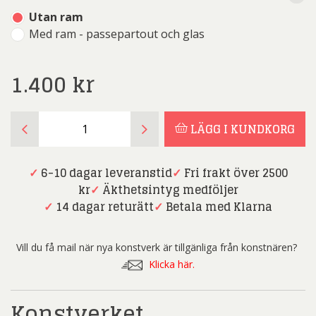
Utan ram
Med ram - passepartout och glas
1.400
kr
Tatiana
LÄGG I KUNDKORG
Kotliarova
-
Drömmare
✓
6-10 dagar leveranstid
✓
Fri frakt över 2500
-
kr
✓
Äkthetsintyg medföljer
Litografi
✓
14 dagar returätt
✓
Betala med Klarna
mängd
Vill du få mail när nya konstverk är tillgänliga från konstnären?
Klicka här.
Konstverket