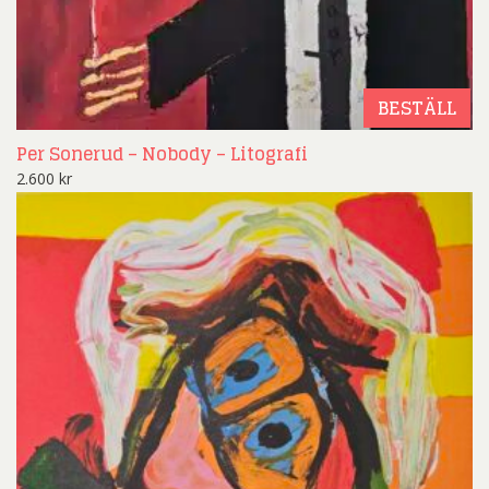
BESTÄLL
Per Sonerud – Nobody – Litografi
2.600
kr