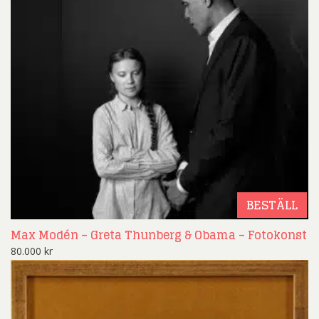
BESTÄLL
Max Modén – Greta Thunberg & Obama – Fotokonst
80.000
kr