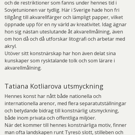
och de restriktioner som fanns under hennes tid i
Sovjetunionen var tydlig. Här i Sverige hade hon fri
tillgång till akvarellfärger och lämpligt papper, vilket
öppnade upp för en ny värld av kreativitet. Idag ägnar
hon sig nästan uteslutande åt akvarellmålning, även
om hon då och då utforskar litografi och arbetar med
akryl.
Utöver sitt konstnärskap har hon även delat sina
kunskaper som rysktalande tolk och som lärare i
akvarellmålning.
Tatiana Kotliarova utsmyckning
Hennes konst har nått både nationella och
internationella arenor, med flera separatutställningar
och betydande bidrag till konstnärlig utsmyckning,
både inom privata och offentliga miljöer.
När det kommer till hennes konstnärliga motiv, finner
man ofta landskapen runt Tyresö slott, stilleben och