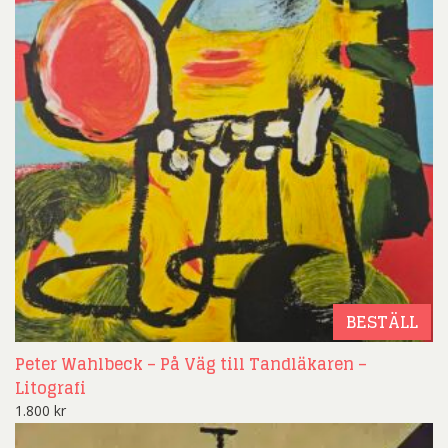
BESTÄLL
Peter Wahlbeck – På Väg till Tandläkaren –
Litografi
1.800
kr