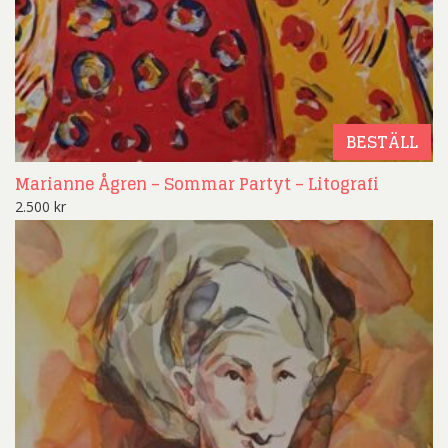
BESTÄLL
Marianne Ågren – Sommar Partyt – Litografi
2.500
kr