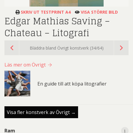
SKRIV UT TESTPRINT A4
VISA STÖRRE BILD
Edgar Mathias Saving –
Chateau – Litografi
Bläddra bland Övrigt konstverk (34/64)
Läs mer om Övrigt
En guide till att köpa litografier
Visa fler konstverk av Övrigt →
i
i
Ram