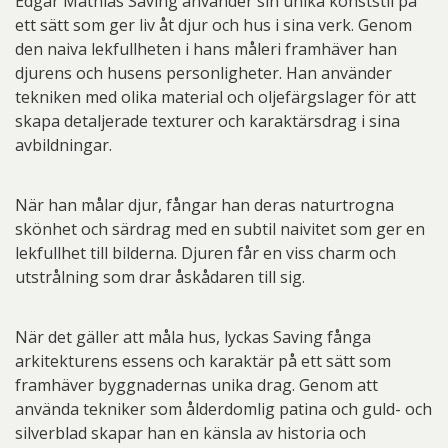
Edgar Mathias Saving använder sin unika konststil på
ett sätt som ger liv åt djur och hus i sina verk. Genom
den naiva lekfullheten i hans måleri framhäver han
djurens och husens personligheter. Han använder
tekniken med olika material och oljefärgslager för att
skapa detaljerade texturer och karaktärsdrag i sina
avbildningar.
När han målar djur, fångar han deras naturtrogna
skönhet och särdrag med en subtil naivitet som ger en
lekfullhet till bilderna. Djuren får en viss charm och
utstrålning som drar åskådaren till sig.
När det gäller att måla hus, lyckas Saving fånga
arkitekturens essens och karaktär på ett sätt som
framhäver byggnadernas unika drag. Genom att
använda tekniker som ålderdomlig patina och guld- och
silverblad skapar han en känsla av historia och