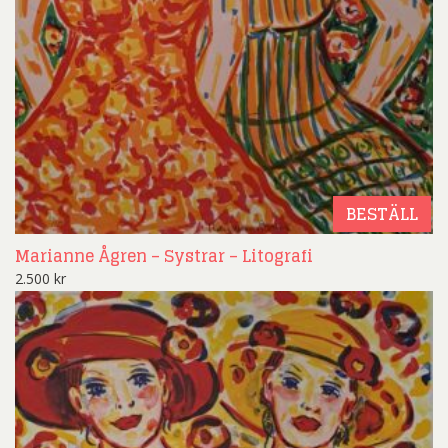
BESTÄLL
Marianne Ågren – Systrar – Litografi
2.500
kr