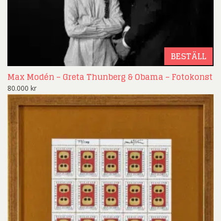
BESTÄLL
Max Modén – Greta Thunberg & Obama – Fotokonst
80.000
kr