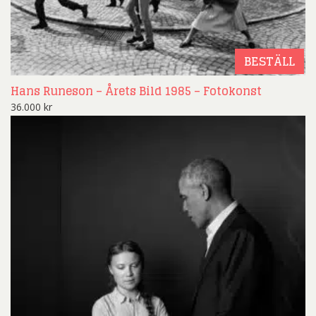
BESTÄLL
Hans Runeson – Årets Bild 1985 – Fotokonst
36.000
kr