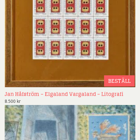
BESTÄLL
Jan Håfström – Elgaland Vargaland – Litografi
8.500
kr