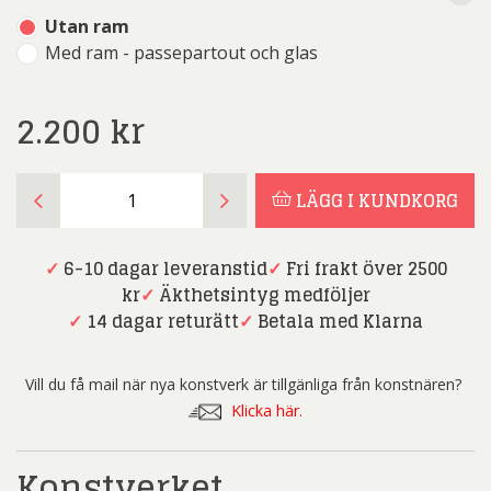
Utan ram
Med ram - passepartout och glas
2.200
kr
Edgar
LÄGG I KUNDKORG
Mathias
Saving
-
✓
6-10 dagar leveranstid
✓
Fri frakt över 2500
Chateau
kr
✓
Äkthetsintyg medföljer
-
✓
14 dagar returätt
✓
Betala med Klarna
Litografi
mängd
Vill du få mail när nya konstverk är tillgänliga från konstnären?
Klicka här.
Konstverket