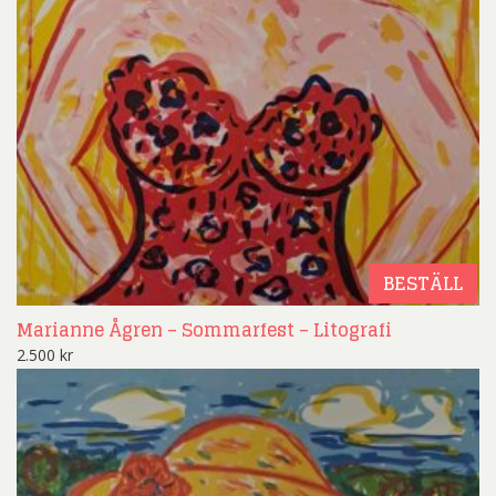
BESTÄLL
Marianne Ågren – Sommarfest – Litografi
2.500
kr