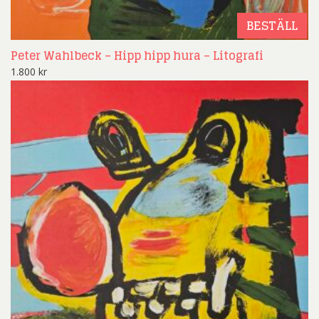
BESTÄLL
Peter Wahlbeck – Hipp hipp hura – Litografi
1.800
kr