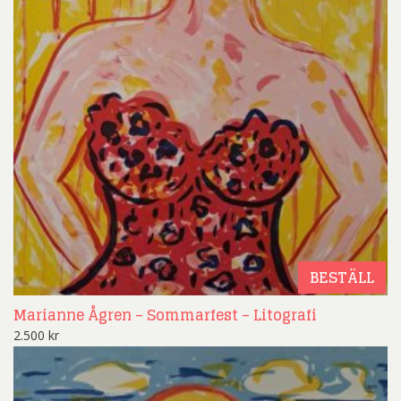
BESTÄLL
Marianne Ågren – Sommarfest – Litografi
2.500
kr