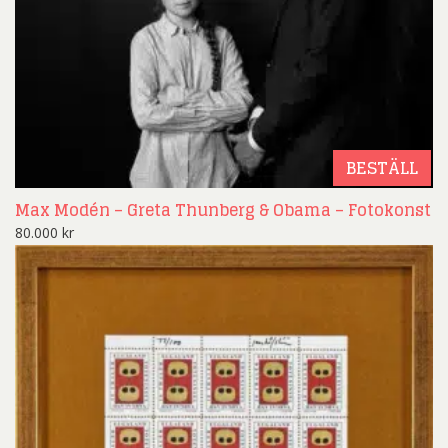
BESTÄLL
Max Modén – Greta Thunberg & Obama – Fotokonst
80.000
kr