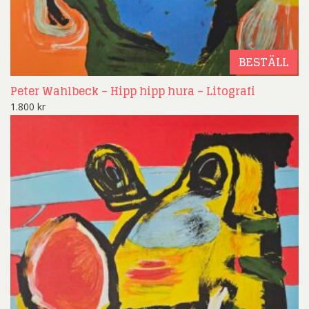
BESTÄLL
Peter Wahlbeck – Hipp hipp hura – Litografi
1.800
kr