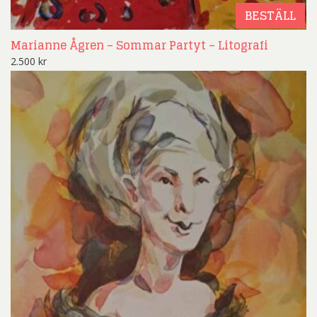
BESTÄLL
Marianne Ågren – Sommar Partyt – Litografi
2.500
kr