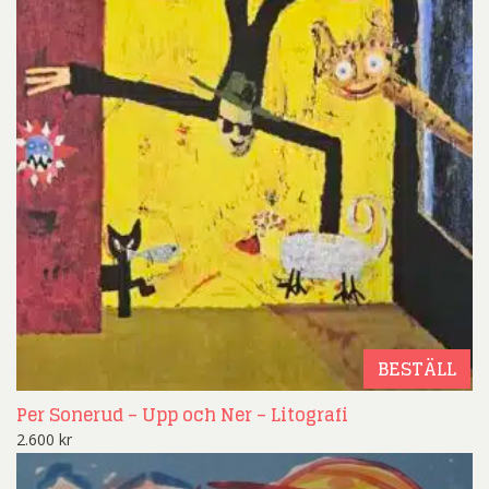
BESTÄLL
Per Sonerud – Upp och Ner – Litografi
2.600
kr