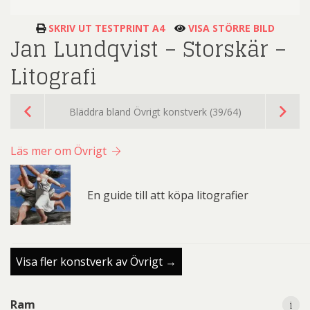
SKRIV UT TESTPRINT A4
VISA STÖRRE BILD
Jan Lundqvist – Storskär –
Litografi
Bläddra bland Övrigt konstverk (39/64)
Läs mer om Övrigt
En guide till att köpa litografier
Visa fler konstverk av Övrigt →
i
i
Ram