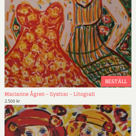
BESTÄLL
Marianne Ågren – Systrar – Litografi
2.500
kr