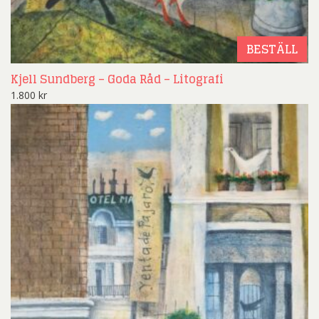
BESTÄLL
Kjell Sundberg – Goda Råd – Litografi
1.800
kr