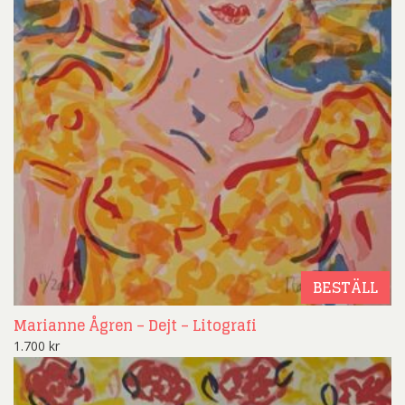
BESTÄLL
Marianne Ågren – Dejt – Litografi
1.700
kr