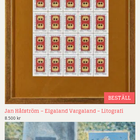
BESTÄLL
Jan Håfström – Elgaland Vargaland – Litografi
8.500
kr