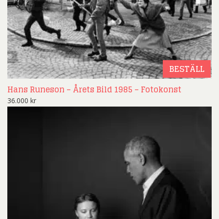
BESTÄLL
Hans Runeson – Årets Bild 1985 – Fotokonst
36.000
kr