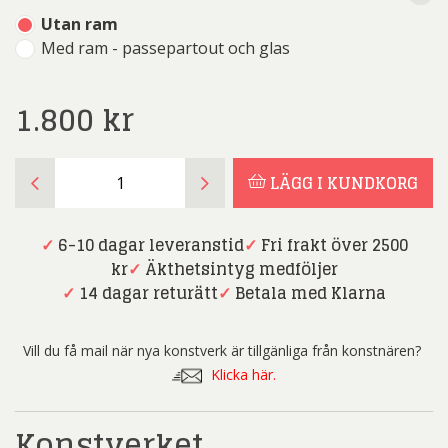
Utan ram
Med ram - passepartout och glas
1.800
kr
Jan
LÄGG I KUNDKORG
Lundqvist
-
Storskär
✓
6-10 dagar leveranstid
✓
Fri frakt över 2500
-
kr
✓
Äkthetsintyg medföljer
Litografi
✓
14 dagar returätt
✓
Betala med Klarna
mängd
Vill du få mail när nya konstverk är tillgänliga från konstnären?
Klicka här.
Konstverket