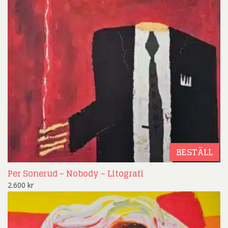
BESTÄLL
Per Sonerud – Nobody – Litografi
2.600
kr