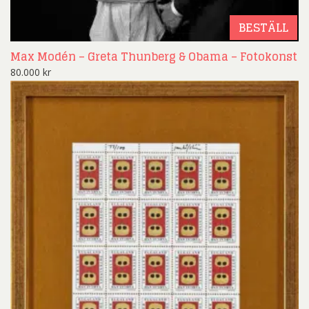
BESTÄLL
Max Modén – Greta Thunberg & Obama – Fotokonst
80.000
kr