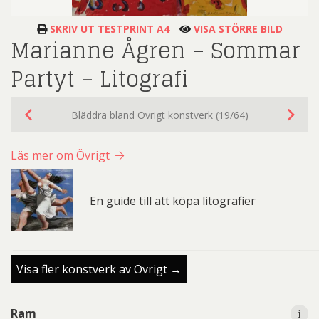
SKRIV UT TESTPRINT A4
VISA STÖRRE BILD
Marianne Ågren – Sommar
Partyt – Litografi
Bläddra bland Övrigt konstverk (19/64)
Läs mer om Övrigt
En guide till att köpa litografier
Visa fler konstverk av Övrigt →
i
i
Ram