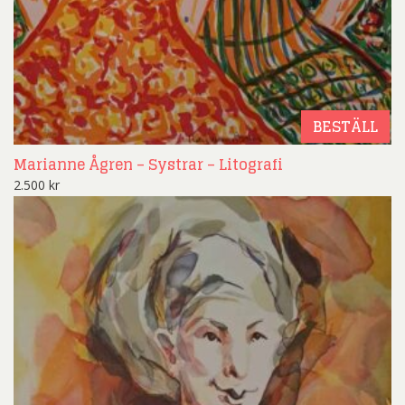
BESTÄLL
Marianne Ågren – Systrar – Litografi
2.500
kr