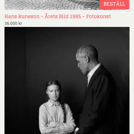
BESTÄLL
Hans Runeson – Årets Bild 1985 – Fotokonst
36.000
kr