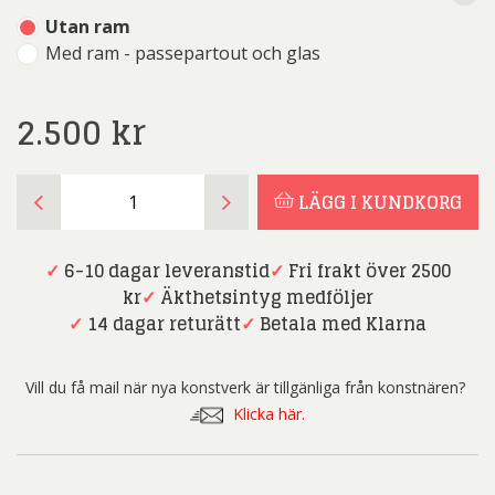
Utan ram
Med ram - passepartout och glas
2.500
kr
Marianne
LÄGG I KUNDKORG
Ågren
-
Sommar
✓
6-10 dagar leveranstid
✓
Fri frakt över 2500
Partyt
kr
✓
Äkthetsintyg medföljer
-
✓
14 dagar returätt
✓
Betala med Klarna
Litografi
mängd
Vill du få mail när nya konstverk är tillgänliga från konstnären?
Klicka här.