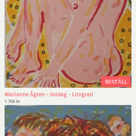
BESTÄLL
Marianne Ågren – Soldag – Litografi
1.700
kr