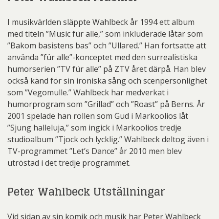
I musikvärlden släppte Wahlbeck år 1994 ett album
med titeln ”Music für alle,” som inkluderade låtar som
”Bakom basistens bas” och ”Ullared.” Han fortsatte att
använda ”für alle”-konceptet med den surrealistiska
humorserien ”TV für alle” på ZTV året därpå. Han blev
också känd för sin ironiska sång och scenpersonlighet
som ”Vegomulle.” Wahlbeck har medverkat i
humorprogram som ”Grillad” och ”Roast” på Berns. År
2001 spelade han rollen som Gud i Markoolios låt
”Sjung halleluja,” som ingick i Markoolios tredje
studioalbum ”Tjock och lycklig.” Wahlbeck deltog även i
TV-programmet ”Let’s Dance” år 2010 men blev
utröstad i det tredje programmet.
Peter Wahlbeck Utställningar
Vid sidan av sin komik och musik har Peter Wahlbeck