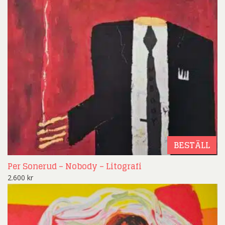
BESTÄLL
Per Sonerud – Nobody – Litografi
2.600
kr