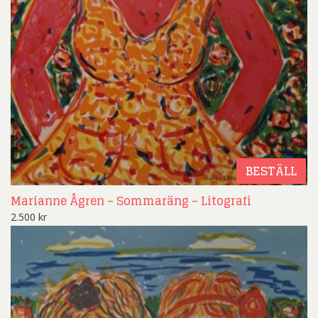
BESTÄLL
Marianne Ågren – Sommaräng – Litografi
2.500
kr