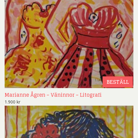
BESTÄLL
Marianne Ågren – Väninnor – Litografi
1.900
kr