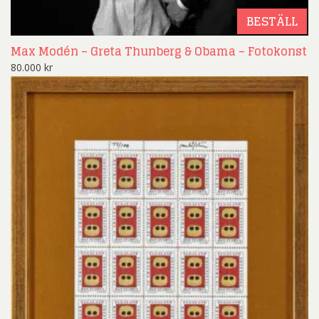
BESTÄLL
Max Modén – Greta Thunberg & Obama – Fotokonst
80.000
kr