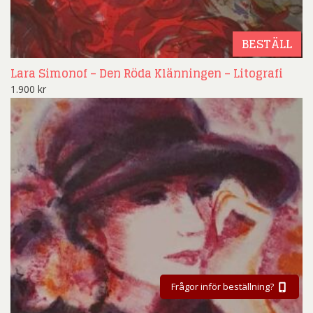
BESTÄLL
Lara Simonof – Den Röda Klänningen – Litografi
1.900
kr
Frågor inför beställning?