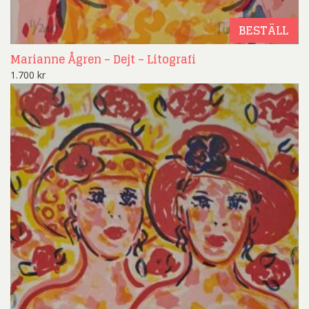
BESTÄLL
Marianne Ågren – Dejt – Litografi
1.700
kr