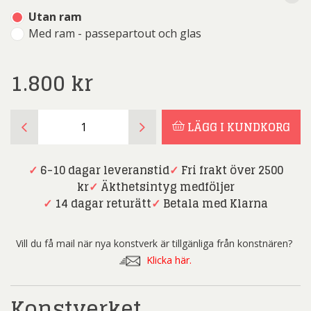
Utan ram
Med ram - passepartout och glas
1.800
kr
Peter
LÄGG I KUNDKORG
Wahlbeck
-
På
✓
6-10 dagar leveranstid
✓
Fri frakt över 2500
Väg
kr
✓
Äkthetsintyg medföljer
till
✓
14 dagar returätt
✓
Betala med Klarna
Tandläkaren
-
Vill du få mail när nya konstverk är tillgänliga från konstnären?
Litografi
Klicka här.
mängd
Konstverket