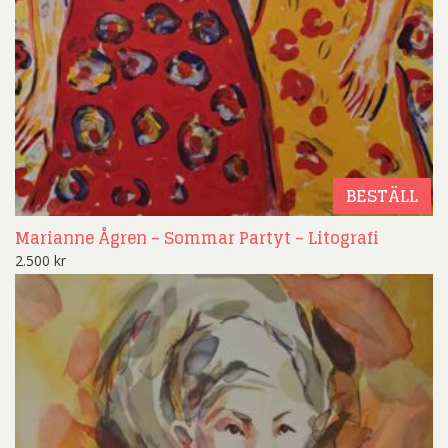
BESTÄLL
Marianne Ågren – Sommar Partyt – Litografi
2.500
kr