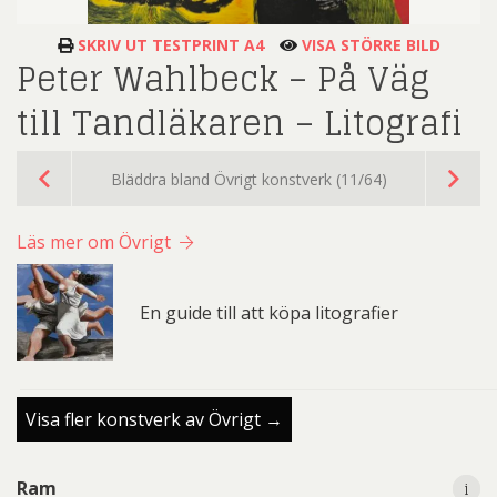
SKRIV UT TESTPRINT A4
VISA STÖRRE BILD
Peter Wahlbeck – På Väg
till Tandläkaren – Litografi
Bläddra bland Övrigt konstverk (11/64)
Läs mer om Övrigt
En guide till att köpa litografier
Visa fler konstverk av Övrigt →
i
i
Ram