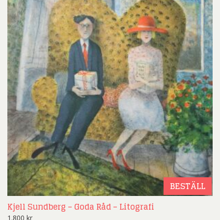
BESTÄLL
Kjell Sundberg – Goda Råd – Litografi
1.800
kr