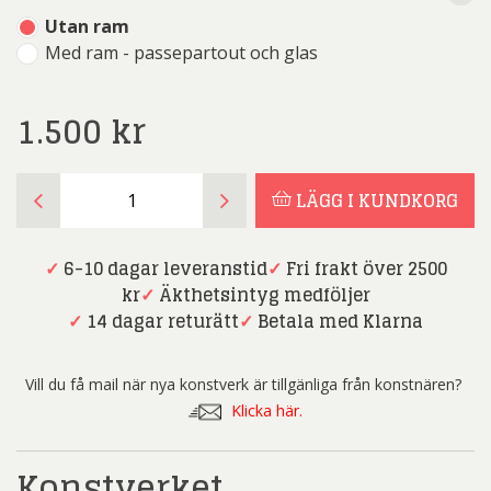
Utan ram
Med ram - passepartout och glas
1.500
kr
Edgar
LÄGG I KUNDKORG
Mathias
Saving
-
✓
6-10 dagar leveranstid
✓
Fri frakt över 2500
Två
kr
✓
Äkthetsintyg medföljer
Katter
✓
14 dagar returätt
✓
Betala med Klarna
-
Litografi
Vill du få mail när nya konstverk är tillgänliga från konstnären?
mängd
Klicka här.
Konstverket