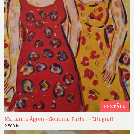
BESTÄLL
Marianne Ågren – Sommar Partyt – Litografi
2.500
kr