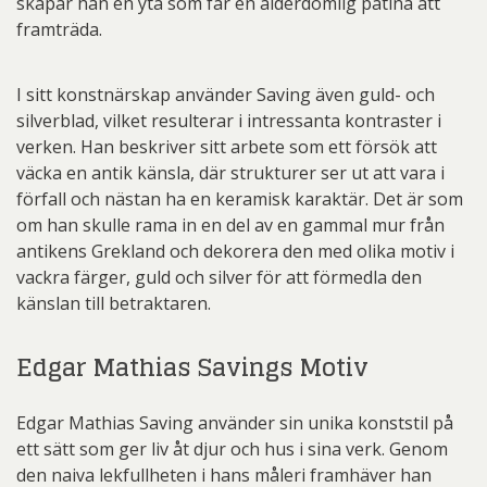
skapar han en yta som får en ålderdomlig patina att
framträda.
I sitt konstnärskap använder Saving även guld- och
silverblad, vilket resulterar i intressanta kontraster i
verken. Han beskriver sitt arbete som ett försök att
väcka en antik känsla, där strukturer ser ut att vara i
förfall och nästan ha en keramisk karaktär. Det är som
om han skulle rama in en del av en gammal mur från
antikens Grekland och dekorera den med olika motiv i
vackra färger, guld och silver för att förmedla den
känslan till betraktaren.
Edgar Mathias Savings Motiv
Edgar Mathias Saving använder sin unika konststil på
ett sätt som ger liv åt djur och hus i sina verk. Genom
den naiva lekfullheten i hans måleri framhäver han