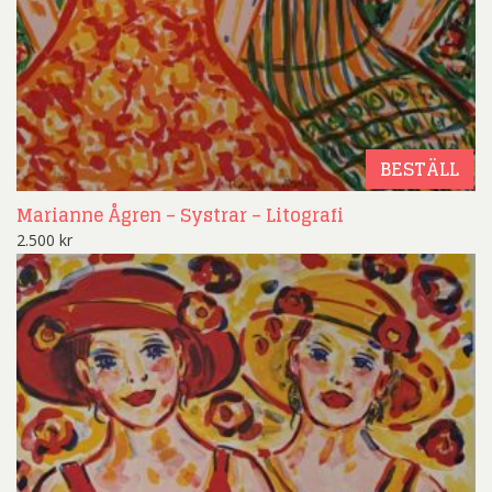
BESTÄLL
Marianne Ågren – Systrar – Litografi
2.500
kr