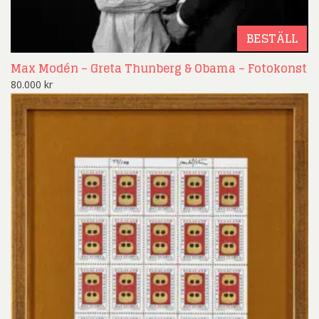
BESTÄLL
Max Modén – Greta Thunberg & Obama – Fotokonst
80.000
kr