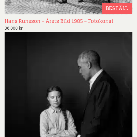
BESTÄLL
Hans Runeson – Årets Bild 1985 – Fotokonst
36.000
kr