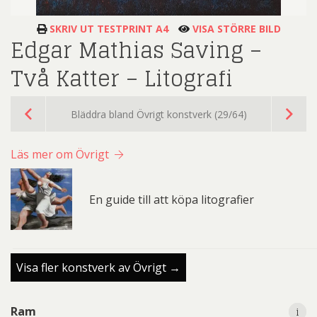
SKRIV UT TESTPRINT A4
VISA STÖRRE BILD
Edgar Mathias Saving –
Två Katter – Litografi
Bläddra bland Övrigt konstverk (29/64)
Läs mer om Övrigt
En guide till att köpa litografier
Visa fler konstverk av Övrigt →
i
i
Ram