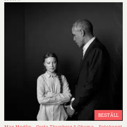
BESTÄLL
Max Modén – Greta Thunberg & Obama – Fotokonst