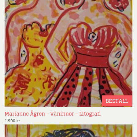
BESTÄLL
Marianne Ågren – Väninnor – Litografi
1.900
kr