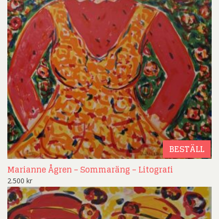
BESTÄLL
Marianne Ågren – Sommaräng – Litografi
2.500
kr