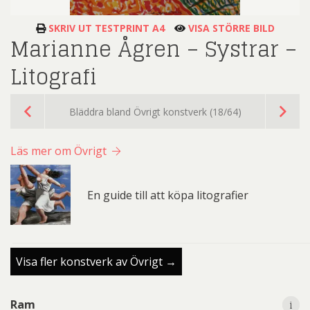
SKRIV UT TESTPRINT A4
VISA STÖRRE BILD
Marianne Ågren – Systrar –
Litografi
Bläddra bland Övrigt konstverk (18/64)
Läs mer om Övrigt
En guide till att köpa litografier
Visa fler konstverk av Övrigt →
i
i
Ram