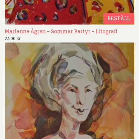
BESTÄLL
Marianne Ågren – Sommar Partyt – Litografi
2.500
kr