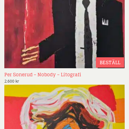
BESTÄLL
Per Sonerud – Nobody – Litografi
2.600
kr