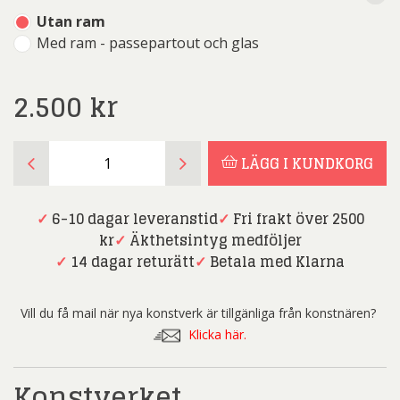
Utan ram
Med ram - passepartout och glas
2.500
kr
Marianne
LÄGG I KUNDKORG
Ågren
-
Systrar
✓
6-10 dagar leveranstid
✓
Fri frakt över 2500
-
kr
✓
Äkthetsintyg medföljer
Litografi
✓
14 dagar returätt
✓
Betala med Klarna
mängd
Vill du få mail när nya konstverk är tillgänliga från konstnären?
Klicka här.
Konstverket