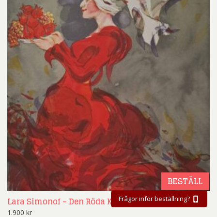
BESTÄLL
Frågor inför beställning?
Lara Simonof – Den Röda Klänningen – Litografi
1.900
kr