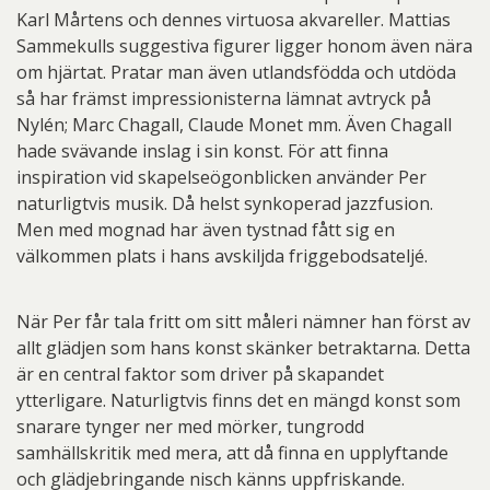
Karl Mårtens och dennes virtuosa akvareller. Mattias
Sammekulls suggestiva figurer ligger honom även nära
om hjärtat. Pratar man även utlandsfödda och utdöda
så har främst impressionisterna lämnat avtryck på
Nylén; Marc Chagall, Claude Monet mm. Även Chagall
hade svävande inslag i sin konst. För att finna
inspiration vid skapelseögonblicken använder Per
naturligtvis musik. Då helst synkoperad jazzfusion.
Men med mognad har även tystnad fått sig en
välkommen plats i hans avskiljda friggebodsateljé.
När Per får tala fritt om sitt måleri nämner han först av
allt glädjen som hans konst skänker betraktarna. Detta
är en central faktor som driver på skapandet
ytterligare. Naturligtvis finns det en mängd konst som
snarare tynger ner med mörker, tungrodd
samhällskritik med mera, att då finna en upplyftande
och glädjebringande nisch känns uppfriskande.