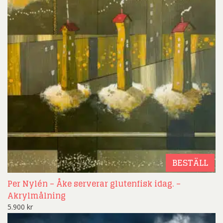
BESTÄLL
Per Nylén – Åke serverar glutenfisk idag. –
Akrylmålning
5.900
kr