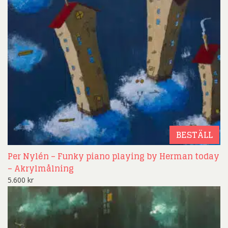
BESTÄLL
Per Nylén – Funky piano playing by Herman today
– Akrylmålning
5.600
kr