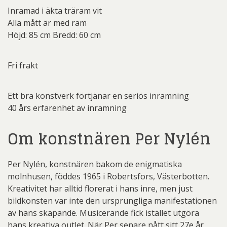
Inramad i äkta träram vit
Alla mått är med ram
Höjd: 85 cm Bredd: 60 cm
Fri frakt
Ett bra konstverk förtjänar en seriös inramning
40 års erfarenhet av inramning
Om konstnären Per Nylén
Per Nylén, konstnären bakom de enigmatiska
molnhusen, föddes 1965 i Robertsfors, Västerbotten.
Kreativitet har alltid florerat i hans inre, men just
bildkonsten var inte den ursprungliga manifestationen
av hans skapande. Musicerande fick istället utgöra
hans kreativa outlet. När Per senare nått sitt 27e år