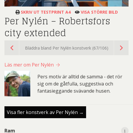
SKRIV UT TESTPRINT A4
VISA STÖRRE BILD
Per Nylén – Robertsfors
city extended
Bläddra bland Per Nylén konstverk (67/106)
Läs mer om Per Nylén
Pers motiv är alltid de samma - det rör
sig om de gåtfulla, suggestiva och
fantasieggande svävande husen.
Visa fler konstverk av Per Nylén →
i
i
Ram