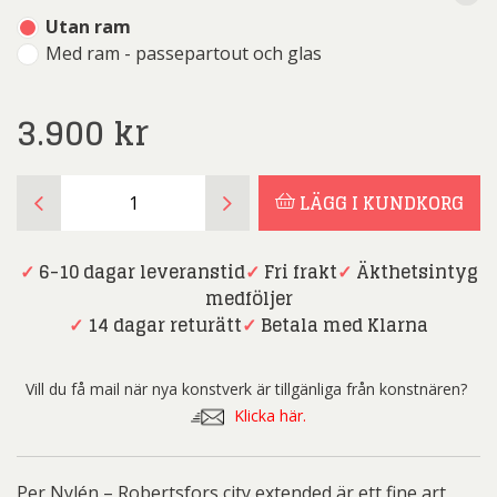
Utan ram
Med ram - passepartout och glas
3.900
kr
Per
LÄGG I KUNDKORG
Nylén
-
Robertsfors
✓
6-10 dagar leveranstid
✓
Fri frakt
✓
Äkthetsintyg
city
medföljer
extended
✓
14 dagar returätt
✓
Betala med Klarna
mängd
Vill du få mail när nya konstverk är tillgänliga från konstnären?
Klicka här.
Per Nylén – Robertsfors city extended är ett fine art