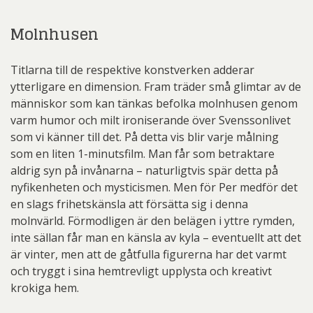
Molnhusen
Titlarna till de respektive konstverken adderar
ytterligare en dimension. Fram träder små glimtar av de
människor som kan tänkas befolka molnhusen genom
varm humor och milt ironiserande över Svenssonlivet
som vi känner till det. På detta vis blir varje målning
som en liten 1-minutsfilm. Man får som betraktare
aldrig syn på invånarna – naturligtvis spär detta på
nyfikenheten och mysticismen. Men för Per medför det
en slags frihetskänsla att försätta sig i denna
molnvärld. Förmodligen är den belägen i yttre rymden,
inte sällan får man en känsla av kyla – eventuellt att det
är vinter, men att de gåtfulla figurerna har det varmt
och tryggt i sina hemtrevligt upplysta och kreativt
krokiga hem.