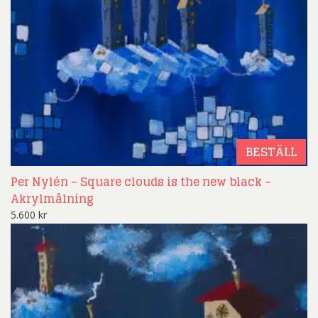
BESTÄLL
Per Nylén – Square clouds is the new black –
Akrylmålning
5.600
kr