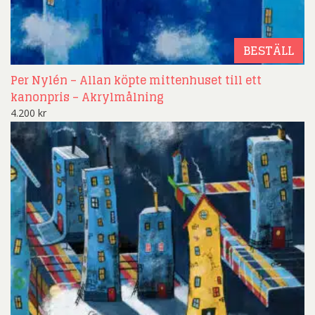
BESTÄLL
Per Nylén – Allan köpte mittenhuset till ett
kanonpris – Akrylmålning
4.200
kr