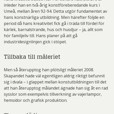
inleder han en två-årig konstföreberedande kurs i
Umeå, mellan åren 92-94. Detta utgör fundamentet av
hans konstnärliga utbildning. Men härefter följde en
period då hans kreativitet fick gå i träda till fördel för
kärlek, barnalstrande, hus och husdjur – ja, allt som
hör familjeliv till. Hans planer på att gå
industridesignlinjen gick i stöpet.
Tillbaka till måleriet
Men så återupptog han plötsligt måleriet 2008.
Skapandet hade väl egentligen aldrig riktigt befunnit
sig i dvala – i glappet mellan konstutbildningen till det
att han återupptog målandet ägnade han sig åt en rad
sysslor som exempelvis tillverkning av vajerlampor,
hemsidor och grafisk produktion.