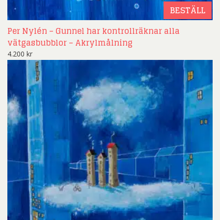
BESTÄLL
Per Nylén – Gunnel har kontrollräknar alla
vätgasbubblor – Akrylmålning
4.200
kr