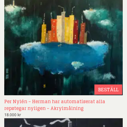
BESTÄLL
Per Nylén – Herman har automatiserat alla
repstegar nyligen – Akrylmålning
18.000
kr