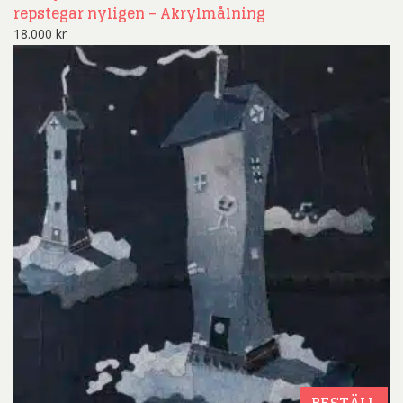
repstegar nyligen – Akrylmålning
18.000
kr