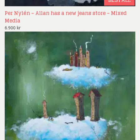
BESTÄLL
Per Nylén – Allan has a new jeans store – Mixed
Media
6.900
kr