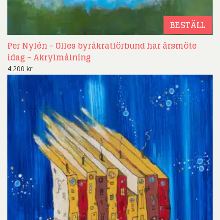
BESTÄLL
Per Nylén – Olles byråkratförbund har årsmöte
idag – Akrylmålning
4.200
kr