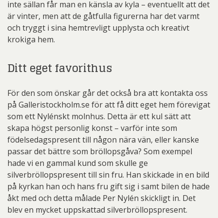
inte sällan får man en känsla av kyla – eventuellt att det
är vinter, men att de gåtfulla figurerna har det varmt
och tryggt i sina hemtrevligt upplysta och kreativt
krokiga hem.
Ditt eget favorithus
För den som önskar går det också bra att kontakta oss
på Galleristockholm.se för att få ditt eget hem förevigat
som ett Nylénskt molnhus. Detta är ett kul sätt att
skapa högst personlig konst – varför inte som
födelsedagspresent till någon nära vän, eller kanske
passar det bättre som bröllopsgåva? Som exempel
hade vi en gammal kund som skulle ge
silverbröllopspresent till sin fru. Han skickade in en bild
på kyrkan han och hans fru gift sig i samt bilen de hade
åkt med och detta målade Per Nylén skickligt in. Det
blev en mycket uppskattad silverbröllopspresent.