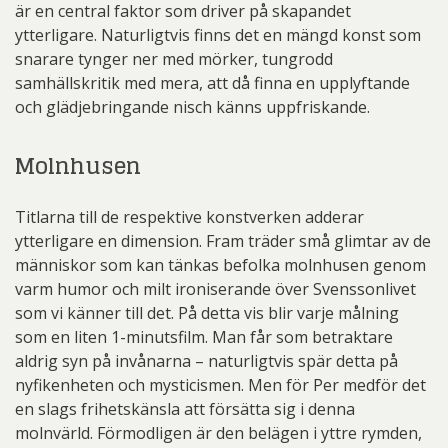
är en central faktor som driver på skapandet
ytterligare. Naturligtvis finns det en mängd konst som
snarare tynger ner med mörker, tungrodd
samhällskritik med mera, att då finna en upplyftande
och glädjebringande nisch känns uppfriskande.
Molnhusen
Titlarna till de respektive konstverken adderar
ytterligare en dimension. Fram träder små glimtar av de
människor som kan tänkas befolka molnhusen genom
varm humor och milt ironiserande över Svenssonlivet
som vi känner till det. På detta vis blir varje målning
som en liten 1-minutsfilm. Man får som betraktare
aldrig syn på invånarna – naturligtvis spär detta på
nyfikenheten och mysticismen. Men för Per medför det
en slags frihetskänsla att försätta sig i denna
molnvärld. Förmodligen är den belägen i yttre rymden,