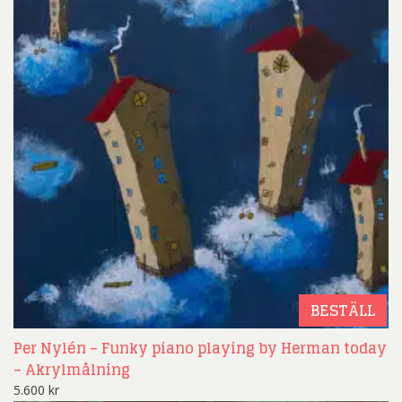
BESTÄLL
Per Nylén – Funky piano playing by Herman today
– Akrylmålning
5.600
kr