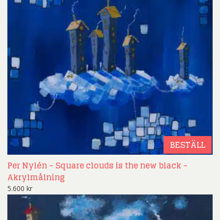
BESTÄLL
Per Nylén – Square clouds is the new black –
Akrylmålning
5.600
kr