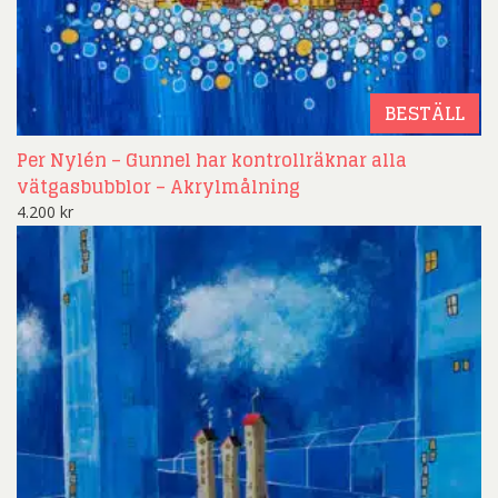
BESTÄLL
Per Nylén – Gunnel har kontrollräknar alla
vätgasbubblor – Akrylmålning
4.200
kr