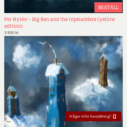
BESTÄLL
Per Nylén – Big Ben and the ropeladders (yellow
edition)
3.900
kr
Frågor inför beställning?