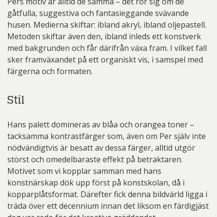
Pers motiv är alltid de samma – det rör sig om de
gåtfulla, suggestiva och fantasieggande svävande
husen. Medierna skiftar: ibland akryl, ibland oljepastell.
Metoden skiftar även den, ibland inleds ett konstverk
med bakgrunden och får därifrån växa fram. I vilket fall
sker framväxandet på ett organiskt vis, i samspel med
färgerna och formaten.
Stil
Hans palett domineras av blåa och orangea toner –
tacksamma kontrastfärger som, även om Per själv inte
nödvändigtvis är besatt av dessa färger, alltid utgör
störst och omedelbaraste effekt på betraktaren.
Motivet som vi kopplar samman med hans
konstnärskap dök upp först på konstskolan, då i
kopparplåtsformat. Därefter fick denna bildvärld ligga i
träda över ett decennium innan det liksom en färdigjäst