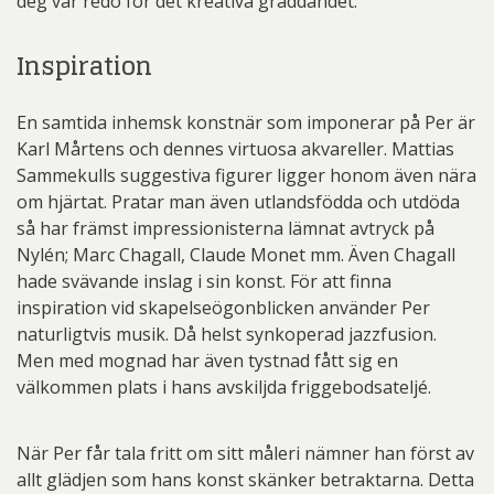
deg var redo för det kreativa gräddandet.
Inspiration
En samtida inhemsk konstnär som imponerar på Per är
Karl Mårtens och dennes virtuosa akvareller. Mattias
Sammekulls suggestiva figurer ligger honom även nära
om hjärtat. Pratar man även utlandsfödda och utdöda
så har främst impressionisterna lämnat avtryck på
Nylén; Marc Chagall, Claude Monet mm. Även Chagall
hade svävande inslag i sin konst. För att finna
inspiration vid skapelseögonblicken använder Per
naturligtvis musik. Då helst synkoperad jazzfusion.
Men med mognad har även tystnad fått sig en
välkommen plats i hans avskiljda friggebodsateljé.
När Per får tala fritt om sitt måleri nämner han först av
allt glädjen som hans konst skänker betraktarna. Detta