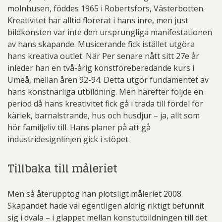
molnhusen, föddes 1965 i Robertsfors, Västerbotten.
Kreativitet har alltid florerat i hans inre, men just
bildkonsten var inte den ursprungliga manifestationen
av hans skapande. Musicerande fick istället utgöra
hans kreativa outlet. När Per senare nått sitt 27e år
inleder han en två-årig konstföreberedande kurs i
Umeå, mellan åren 92-94. Detta utgör fundamentet av
hans konstnärliga utbildning. Men härefter följde en
period då hans kreativitet fick gå i träda till fördel för
kärlek, barnalstrande, hus och husdjur – ja, allt som
hör familjeliv till. Hans planer på att gå
industridesignlinjen gick i stöpet.
Tillbaka till måleriet
Men så återupptog han plötsligt måleriet 2008.
Skapandet hade väl egentligen aldrig riktigt befunnit
sig i dvala – i glappet mellan konstutbildningen till det