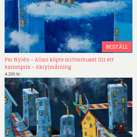
BESTÄLL
Per Nylén – Allan köpte mittenhuset till ett
kanonpris – Akrylmålning
4.200
kr