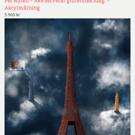
Per Nylén – Åke serverar glutenfisk idag. –
Akrylmålning
5.900
kr