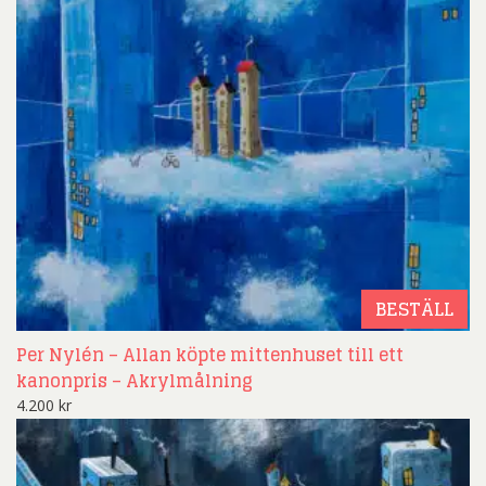
BESTÄLL
Per Nylén – Allan köpte mittenhuset till ett
kanonpris – Akrylmålning
4.200
kr