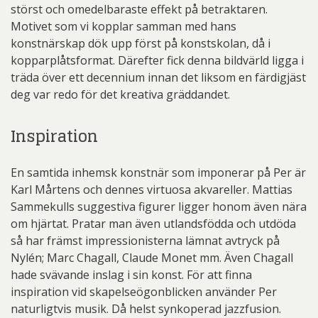
störst och omedelbaraste effekt på betraktaren.
Motivet som vi kopplar samman med hans
konstnärskap dök upp först på konstskolan, då i
kopparplåtsformat. Därefter fick denna bildvärld ligga i
träda över ett decennium innan det liksom en färdigjäst
deg var redo för det kreativa gräddandet.
Inspiration
En samtida inhemsk konstnär som imponerar på Per är
Karl Mårtens och dennes virtuosa akvareller. Mattias
Sammekulls suggestiva figurer ligger honom även nära
om hjärtat. Pratar man även utlandsfödda och utdöda
så har främst impressionisterna lämnat avtryck på
Nylén; Marc Chagall, Claude Monet mm. Även Chagall
hade svävande inslag i sin konst. För att finna
inspiration vid skapelseögonblicken använder Per
naturligtvis musik. Då helst synkoperad jazzfusion.