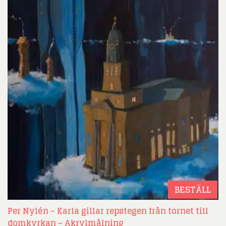
BESTÄLL
Per Nylén – Karla gillar repstegen från tornet till
domkyrkan – Akrylmålning