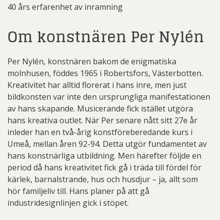
40 års erfarenhet av inramning
Om konstnären Per Nylén
Per Nylén, konstnären bakom de enigmatiska
molnhusen, föddes 1965 i Robertsfors, Västerbotten.
Kreativitet har alltid florerat i hans inre, men just
bildkonsten var inte den ursprungliga manifestationen
av hans skapande. Musicerande fick istället utgöra
hans kreativa outlet. När Per senare nått sitt 27e år
inleder han en två-årig konstföreberedande kurs i
Umeå, mellan åren 92-94. Detta utgör fundamentet av
hans konstnärliga utbildning. Men härefter följde en
period då hans kreativitet fick gå i träda till fördel för
kärlek, barnalstrande, hus och husdjur – ja, allt som
hör familjeliv till. Hans planer på att gå
industridesignlinjen gick i stöpet.