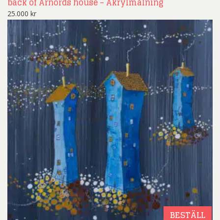
back of Arnords house – Akrylmålning
25.000
kr
BESTÄLL