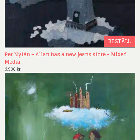
BESTÄLL
Per Nylén – Allan has a new jeans store – Mixed
Media
6.900
kr