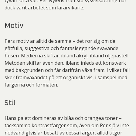
tyvärr ofta var. Per Nyléns främsta sysselsättning har
dock varit arbetet som lärarvikarie.
Motiv
Pers motiv är alltid de samma – det rör sig om de
gåtfulla, suggestiva och fantasieggande svävande
husen. Medierna skiftar: ibland akryl, ibland oljepastell.
Metoden skiftar även den, ibland inleds ett konstverk
med bakgrunden och får därifrån växa fram. I vilket fall
sker framväxandet på ett organiskt vis, i samspel med
färgerna och formaten.
Stil
Hans palett domineras av blåa och orangea toner –
tacksamma kontrastfärger som, även om Per själv inte
nödvändigtvis är besatt av dessa färger, alltid utgör