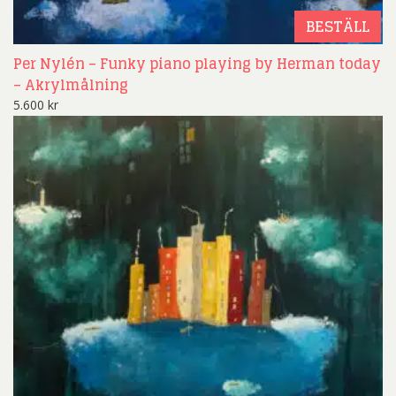
BESTÄLL
Per Nylén – Funky piano playing by Herman today
– Akrylmålning
5.600
kr