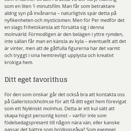
som en liten 1-minutsfilm. Man får som betraktare
aldrig syn på invånarna – naturligtvis spär detta på
nyfikenheten och mysticismen. Men för Per medför det
en slags frihetskänsla att försätta sig i denna
molnvärld. Förmodligen är den belägen i yttre rymden,
inte sällan får man en känsla av kyla – eventuellt att det
är vinter, men att de gåtfulla figurerna har det varmt
och tryggt i sina hemtrevligt upplysta och kreativt
krokiga hem.
Ditt eget favorithus
För den som önskar går det också bra att kontakta oss
på Galleristockholm.se för att få ditt eget hem förevigat
som ett Nylénskt molnhus. Detta är ett kul sätt att
skapa högst personlig konst – varför inte som
födelsedagspresent till någon nära vän, eller kanske
passar det bättre som bröllopsgåva? Som exempel