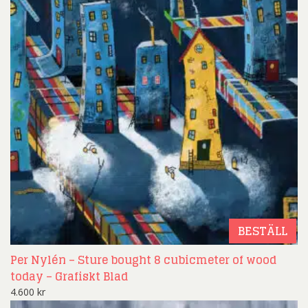
BESTÄLL
Per Nylén – Sture bought 8 cubicmeter of wood
today – Grafiskt Blad
4.600
kr