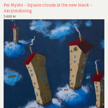
Per Nylén – Square clouds is the new black –
Akrylmålning
5.600
kr