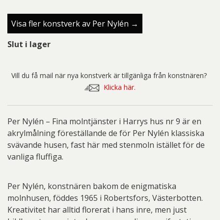
Visa fler konstverk av Per Nylén →
Slut i lager
Vill du få mail när nya konstverk är tillgänliga från konstnären?
Klicka här.
Per Nylén – Fina molntjänster i Harrys hus nr 9 är en
akrylmålning föreställande de för Per Nylén klassiska
svävande husen, fast här med stenmoln istället för de
vanliga fluffiga.
Per Nylén, konstnären bakom de enigmatiska
molnhusen, föddes 1965 i Robertsfors, Västerbotten.
Kreativitet har alltid florerat i hans inre, men just