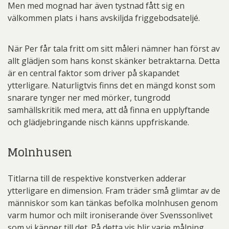
Men med mognad har även tystnad fått sig en
välkommen plats i hans avskiljda friggebodsateljé.
När Per får tala fritt om sitt måleri nämner han först av
allt glädjen som hans konst skänker betraktarna. Detta
är en central faktor som driver på skapandet
ytterligare. Naturligtvis finns det en mängd konst som
snarare tynger ner med mörker, tungrodd
samhällskritik med mera, att då finna en upplyftande
och glädjebringande nisch känns uppfriskande.
Molnhusen
Titlarna till de respektive konstverken adderar
ytterligare en dimension. Fram träder små glimtar av de
människor som kan tänkas befolka molnhusen genom
varm humor och milt ironiserande över Svenssonlivet
som vi känner till det. På detta vis blir varje målning