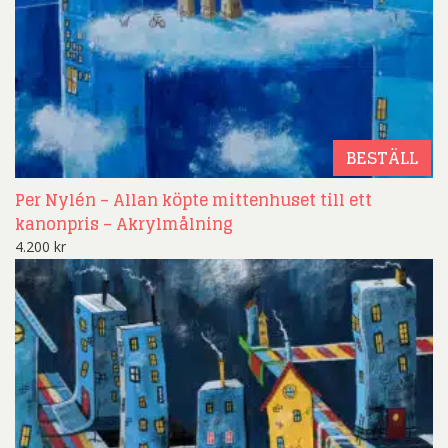
BESTÄLL
Per Nylén – Allan köpte mittenhuset till ett
kanonpris – Akrylmålning
4.200
kr