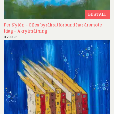
BESTÄLL
Per Nylén – Olles byråkratförbund har årsmöte
idag – Akrylmålning
4.200
kr