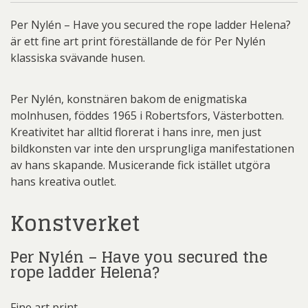
mängd
Per Nylén – Have you secured the rope ladder Helena?
är ett fine art print föreställande de för Per Nylén
klassiska svävande husen.
Per Nylén, konstnären bakom de enigmatiska
molnhusen, föddes 1965 i Robertsfors, Västerbotten.
Kreativitet har alltid florerat i hans inre, men just
bildkonsten var inte den ursprungliga manifestationen
av hans skapande. Musicerande fick istället utgöra
hans kreativa outlet.
Konstverket
Per Nylén – Have you secured the
rope ladder Helena?
Fine art print