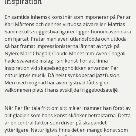
Inspiration
En samtida inhemsk konstnär som imponerar på Per är
Karl Mårtens och dennes virtuosa akvareller. Mattias
Sammekulls suggestiva figurer ligger honom även nära
om hjärtat. Pratar man även utlandsfödda och utdöda
så har främst impressionisterna lämnat avtryck på
Nylén; Marc Chagall, Claude Monet mm. Även Chagall
hade svävande inslag i sin konst. För att finna
inspiration vid skapelseögonblicken använder Per
naturligtvis musik. Då helst synkoperad jazzfusion.
Men med mognad har även tystnad fått sig en
välkommen plats i hans avskiljda friggebodsateljé.
När Per får tala fritt om sitt måleri nämner han först av
allt glädjen som hans konst skänker betraktarna. Detta
är en central faktor som driver på skapandet
ytterligare. Naturligtvis finns det en mängd konst som