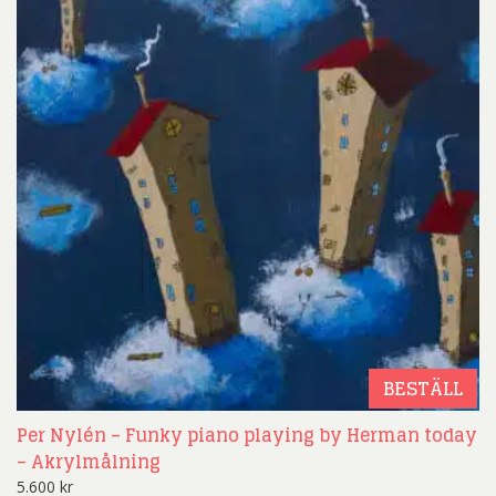
BESTÄLL
Per Nylén – Funky piano playing by Herman today
– Akrylmålning
5.600
kr