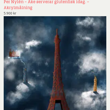
Per Nylén – Åke serverar glutenfisk idag. –
Akrylmålning
5.900
kr