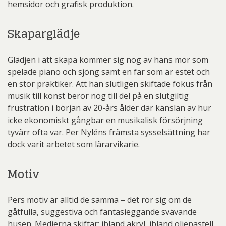
hemsidor och grafisk produktion.
Skaparglädje
Glädjen i att skapa kommer sig nog av hans mor som
spelade piano och sjöng samt en far som är estet och
en stor praktiker. Att han slutligen skiftade fokus från
musik till konst beror nog till del på en slutgiltig
frustration i början av 20-års ålder där känslan av hur
icke ekonomiskt gångbar en musikalisk försörjning
tyvärr ofta var. Per Nyléns främsta sysselsättning har
dock varit arbetet som lärarvikarie.
Motiv
Pers motiv är alltid de samma – det rör sig om de
gåtfulla, suggestiva och fantasieggande svävande
husen. Medierna skiftar: ibland akryl, ibland oljepastell.