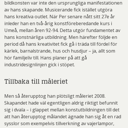
bildkonsten var inte den ursprungliga manifestationen
av hans skapande. Musicerande fick istället utgöra
hans kreativa outlet. När Per senare nått sitt 27e år
inleder han en två-årig konstföreberedande kurs i
Umeå, mellan åren 92-94. Detta utgör fundamentet av
hans konstnärliga utbildning. Men härefter följde en
period då hans kreativitet fick gå i träda till fördel för
kärlek, barnalstrande, hus och husdjur – ja, allt som
hör familjeliv till. Hans planer på att gå
industridesignlinjen gick i stöpet.
Tillbaka till måleriet
Men så återupptog han plötsligt måleriet 2008.
Skapandet hade väl egentligen aldrig riktigt befunnit
sig i dvala – i glappet mellan konstutbildningen till det
att han återupptog målandet ägnade han sig åt en rad
sysslor som exempelvis tillverkning av vajerlampor,