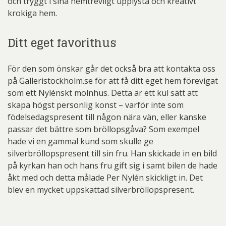
och tryggt i sina hemtrevligt upplysta och kreativt
krokiga hem.
Ditt eget favorithus
För den som önskar går det också bra att kontakta oss
på Galleristockholm.se för att få ditt eget hem förevigat
som ett Nylénskt molnhus. Detta är ett kul sätt att
skapa högst personlig konst – varför inte som
födelsedagspresent till någon nära vän, eller kanske
passar det bättre som bröllopsgåva? Som exempel
hade vi en gammal kund som skulle ge
silverbröllopspresent till sin fru. Han skickade in en bild
på kyrkan han och hans fru gift sig i samt bilen de hade
åkt med och detta målade Per Nylén skickligt in. Det
blev en mycket uppskattad silverbröllopspresent.