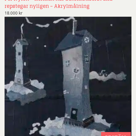
repstegar nyligen – Akrylmålning
18.000
kr