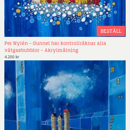
BESTÄLL
Per Nylén – Gunnel har kontrollräknar alla
vätgasbubblor – Akrylmålning
4.200
kr