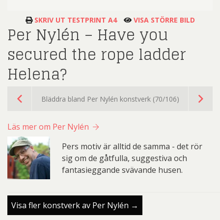
SKRIV UT TESTPRINT A4
VISA STÖRRE BILD
Per Nylén – Have you
secured the rope ladder
Helena?
Bläddra bland Per Nylén konstverk (70/106)
Läs mer om Per Nylén
Pers motiv är alltid de samma - det rör
sig om de gåtfulla, suggestiva och
fantasieggande svävande husen.
Visa fler konstverk av Per Nylén →