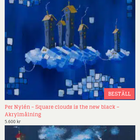
BESTÄLL
Per Nylén – Square clouds is the new black –
Akrylmålning
5.600
kr