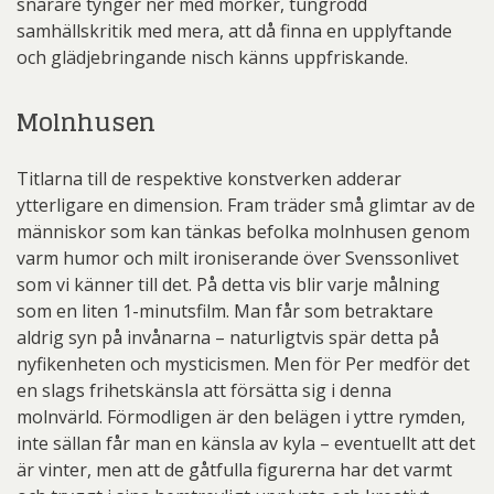
snarare tynger ner med mörker, tungrodd
samhällskritik med mera, att då finna en upplyftande
och glädjebringande nisch känns uppfriskande.
Molnhusen
Titlarna till de respektive konstverken adderar
ytterligare en dimension. Fram träder små glimtar av de
människor som kan tänkas befolka molnhusen genom
varm humor och milt ironiserande över Svenssonlivet
som vi känner till det. På detta vis blir varje målning
som en liten 1-minutsfilm. Man får som betraktare
aldrig syn på invånarna – naturligtvis spär detta på
nyfikenheten och mysticismen. Men för Per medför det
en slags frihetskänsla att försätta sig i denna
molnvärld. Förmodligen är den belägen i yttre rymden,
inte sällan får man en känsla av kyla – eventuellt att det
är vinter, men att de gåtfulla figurerna har det varmt