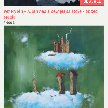
BESTÄLL
Per Nylén – Allan has a new jeans store – Mixed
Media
6.900
kr