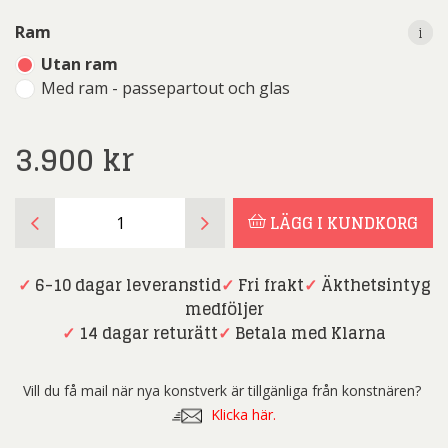
i
i
Ram
Utan ram
Med ram - passepartout och glas
3.900
kr
Per
LÄGG I KUNDKORG
Nylén
-
Have
✓
6-10 dagar leveranstid
✓
Fri frakt
✓
Äkthetsintyg
you
medföljer
secured
✓
14 dagar returätt
✓
Betala med Klarna
the
rope
Vill du få mail när nya konstverk är tillgänliga från konstnären?
ladder
Klicka här.
Helena?