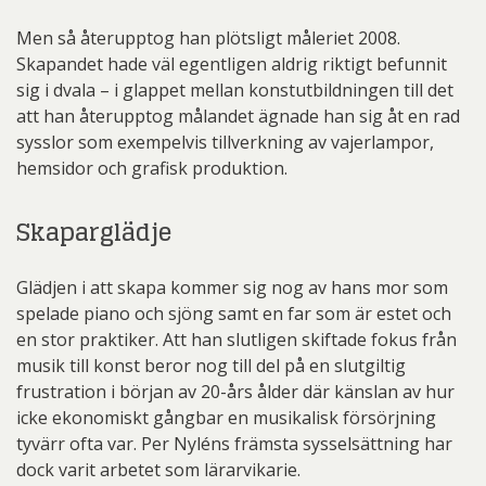
Men så återupptog han plötsligt måleriet 2008.
Skapandet hade väl egentligen aldrig riktigt befunnit
sig i dvala – i glappet mellan konstutbildningen till det
att han återupptog målandet ägnade han sig åt en rad
sysslor som exempelvis tillverkning av vajerlampor,
hemsidor och grafisk produktion.
Skaparglädje
Glädjen i att skapa kommer sig nog av hans mor som
spelade piano och sjöng samt en far som är estet och
en stor praktiker. Att han slutligen skiftade fokus från
musik till konst beror nog till del på en slutgiltig
frustration i början av 20-års ålder där känslan av hur
icke ekonomiskt gångbar en musikalisk försörjning
tyvärr ofta var. Per Nyléns främsta sysselsättning har
dock varit arbetet som lärarvikarie.