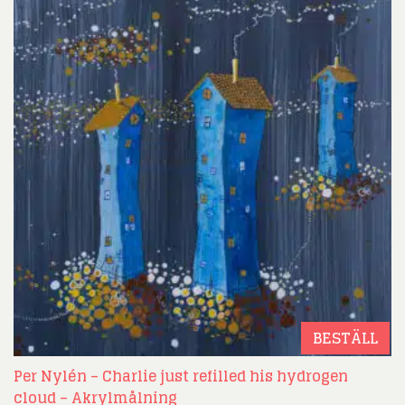
BESTÄLL
Per Nylén – Charlie just refilled his hydrogen
cloud – Akrylmålning