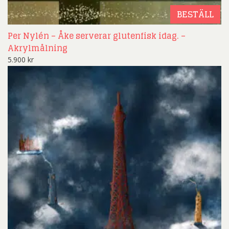
BESTÄLL
Per Nylén – Åke serverar glutenfisk idag. –
Akrylmålning
5.900
kr