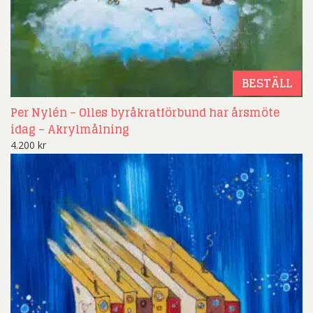
BESTÄLL
Per Nylén – Olles byråkratförbund har årsmöte
idag – Akrylmålning
4.200
kr