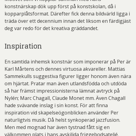
konstnärskap dök upp först på konstskolan, då i
kopparplåtsformat. Därefter fick denna bildvärld ligga i
träda över ett decennium innan det liksom en färdigjäst
deg var redo för det kreativa gräddandet.
Inspiration
En samtida inhemsk konstnär som imponerar på Per är
Karl Mårtens och dennes virtuosa akvareller. Mattias
Sammekulls suggestiva figurer ligger honom även nära
om hjärtat. Pratar man även utlandsfödda och utdöda
så har främst impressionisterna lämnat avtryck på
Nylén; Marc Chagall, Claude Monet mm. Även Chagall
hade svävande inslag i sin konst. För att finna
inspiration vid skapelseögonblicken använder Per
naturligtvis musik. Då helst synkoperad jazzfusion.
Men med mognad har även tystnad fått sig en
välkommen plats i hans avskiljda friggebodsateljé.