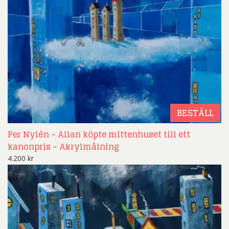
BESTÄLL
Per Nylén – Allan köpte mittenhuset till ett
kanonpris – Akrylmålning
4.200
kr