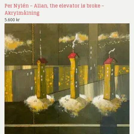
Per Nylén – Allan, the elevator is broke –
Akrylmålning
5.600
kr