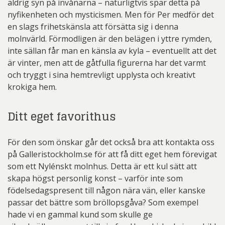
aldrig syn på invånarna – naturligtvis spär detta på
nyfikenheten och mysticismen. Men för Per medför det
en slags frihetskänsla att försätta sig i denna
molnvärld. Förmodligen är den belägen i yttre rymden,
inte sällan får man en känsla av kyla – eventuellt att det
är vinter, men att de gåtfulla figurerna har det varmt
och tryggt i sina hemtrevligt upplysta och kreativt
krokiga hem.
Ditt eget favorithus
För den som önskar går det också bra att kontakta oss
på Galleristockholm.se för att få ditt eget hem förevigat
som ett Nylénskt molnhus. Detta är ett kul sätt att
skapa högst personlig konst – varför inte som
födelsedagspresent till någon nära vän, eller kanske
passar det bättre som bröllopsgåva? Som exempel
hade vi en gammal kund som skulle ge