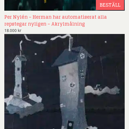
BESTÄLL
Per Nylén – Herman har automatiserat alla
repstegar nyligen – Akrylmålning
18.000
kr