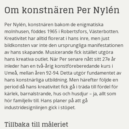
Om konstnären Per Nylén
Per Nylén, konstnären bakom de enigmatiska
molnhusen, föddes 1965 i Robertsfors, Västerbotten.
Kreativitet har alltid florerat i hans inre, men just
bildkonsten var inte den ursprungliga manifestationen
av hans skapande. Musicerande fick istället utgöra
hans kreativa outlet. När Per senare nått sitt 27e år
inleder han en två-årig konstföreberedande kurs i
Umeå, mellan åren 92-94. Detta utgör fundamentet av
hans konstnärliga utbildning. Men härefter följde en
period då hans kreativitet fick gå i träda till fördel för
kärlek, barnalstrande, hus och husdjur – ja, allt som
hör familjeliv till. Hans planer på att gå
industridesignlinjen gick i stöpet.
Tillbaka till måleriet