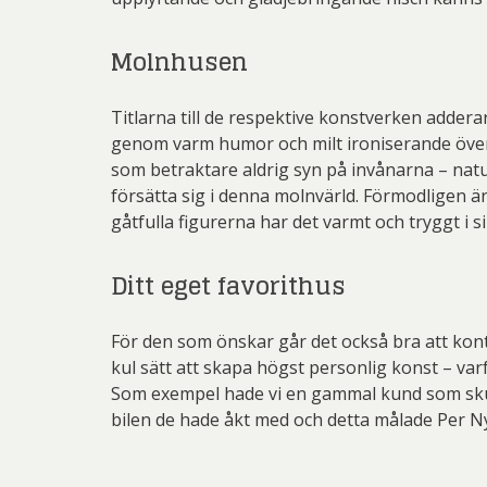
Molnhusen
Titlarna till de respektive konstverken adde
genom varm humor och milt ironiserande över Sv
som betraktare aldrig syn på invånarna – natu
försätta sig i denna molnvärld. Förmodligen är 
gåtfulla figurerna har det varmt och tryggt i 
Ditt eget favorithus
För den som önskar går det också bra att kont
kul sätt att skapa högst personlig konst – va
Som exempel hade vi en gammal kund som skulle 
bilen de hade åkt med och detta målade Per Nyl