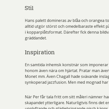
Stil
Lenna
Mali
Hans palett domineras av blåa och orangea to
Mikael
alltid utgör störst och omedelbaraste effekt
i kopparplåtsformat. Därefter fick denna bildvä
Pe
gräddandet.
Pett
Inspiration
Rich
Sar
En samtida inhemsk konstnär som imponerar på
honom även nära om hjärtat. Pratar man även 
Sti
Monet mm. Även Chagall hade svävande inslag i
synkoperad jazzfusion. Men med mognad har äv
Ulf G
Zumre
När Per får tala fritt om sitt måleri nämner h
skapandet ytterligare. Naturligtvis finns de
upplyftande och glädjebringande nisch känns