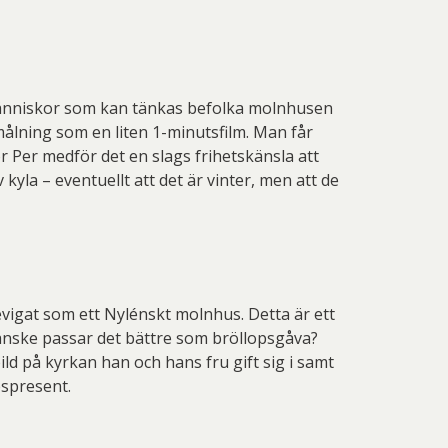
e människor som kan tänkas befolka molnhusen
målning som en liten 1-minutsfilm. Man får
r Per medför det en slags frihetskänsla att
kyla – eventuellt att det är vinter, men att de
evigat som ett Nylénskt molnhus. Detta är ett
 kanske passar det bättre som bröllopsgåva?
ld på kyrkan han och hans fru gift sig i samt
pspresent.