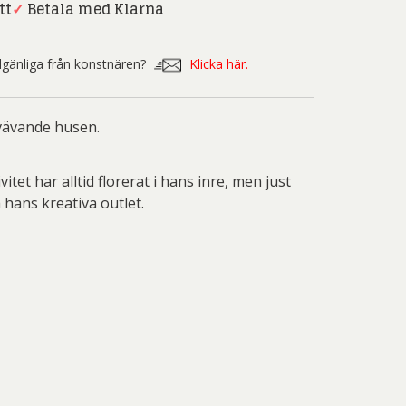
tt
✓
Betala med Klarna
askonstnärer
Lundqvist
ine Näsmark
Clemens Briels
illgänliga från konstnären?
Klicka här.
Isaac Grünewald
svävande husen.
Erland
Ernst
Jeanette
t har alltid florerat i hans inre, men just
 hans kreativa outlet.
ine af Ugglas
Catrine Näsmark
nnar Haller
Cullberg
Billgren
Dagmar Glemme
Karsten
Joan Miró
Joakim Allgulander
Jonas Fredén
Conny
Berglund