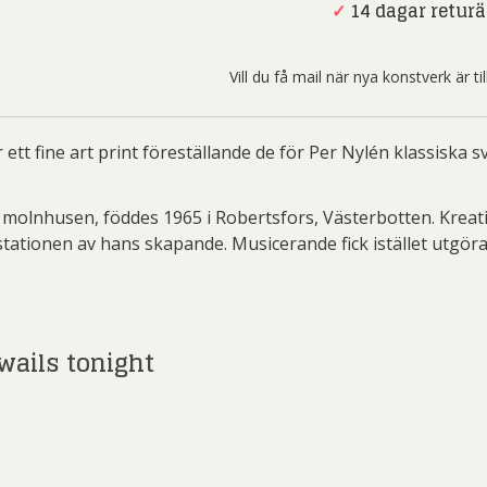
Hammond
✓
14 dagar returä
Fristående gl
wails
ndström
tonight
e af Ugglas
Catrine Näsmark
Johan De Geer
Catr
Vill du få mail när nya konstverk är t
mängd
 Larsson
Dagmar Glemme
Frank Olsson
t och Westman
ett fine art print föreställande de för Per Nylén klassiska 
Carl
Conny
Ernst
Caroline
lnhusen, föddes 1965 i Robertsfors, Västerbotten. Kreativite
tationen av hans skapande. Musicerande fick istället utgöra
Johan De Geer
Carol
rglund
llgren
Gu
opher Scott
af Ugglas
Joakim Allgulander
wails tonight
G.A-N
Clemens Briels