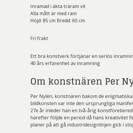
(Gösta Ad
Jeanet
Inramad i äkta träram vit
Dmitry
Alla mått är med ram
Josefina W
Jo
Höjd: 85 cm Bredd: 60 cm
Josefina W
Mikael
Olle Ol
Las
Fri frakt
Martin
Pete
Ett bra konstverk förtjänar en seriös inramni
Sar
Pe
40 års erfarenhet av inramning
Övriga
Pett
Om konstnären Per N
Olj
Ricka
Sven
Per Nylén, konstnären bakom de enigmatiska mo
bildkonsten var inte den ursprungliga manifest
Ulrica H
27e år inleder han en två-årig konstförebere
Bi
härefter följde en period då hans kreativitet fic
planer på att gå industridesignlinjen gick i stö