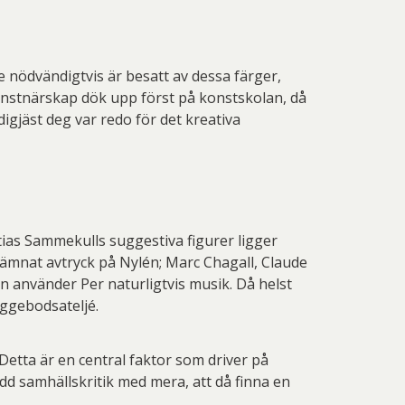
vig Löfgren
Madeleine Pyk
in Wickström
Martti Rytkönen
 nödvändigtvis är besatt av dessa färger,
elle Åberg
Per Mikaelsson
onstnärskap dök upp först på konstskolan, då
digjäst deg var redo för det kreativa
eter Frie
Peter Selling
 Thelander
Plura Jonsson
nd Svensson
Sandra Steen
fan Wentzel
Stig Lindberg
ias Sammekulls suggestiva figurer ligger
ämnat avtryck på Nylén; Marc Chagall, Claude
anne Nessim
Sven Lidberg
n använder Per naturligtvis musik. Då helst
iggebodsateljé.
ö Edelmann
Olle Olson Hagalund
 Detta är en central faktor som driver på
d samhällskritik med mera, att då finna en