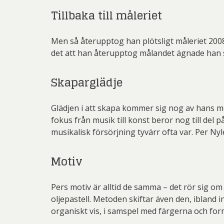
Tillbaka till måleriet
Men så återupptog han plötsligt måleriet 2008.
det att han återupptog målandet ägnade han si
Adria
Skaparglädje
Ingeg
Glädjen i att skapa kommer sig nog av hans mo
fokus från musik till konst beror nog till del 
musikalisk försörjning tyvärr ofta var. Per Ny
Motiv
Jeanet
Pers motiv är alltid de samma – det rör sig om
Jona
oljepastell. Metoden skiftar även den, ibland 
organiskt vis, i samspel med färgerna och for
Kjel