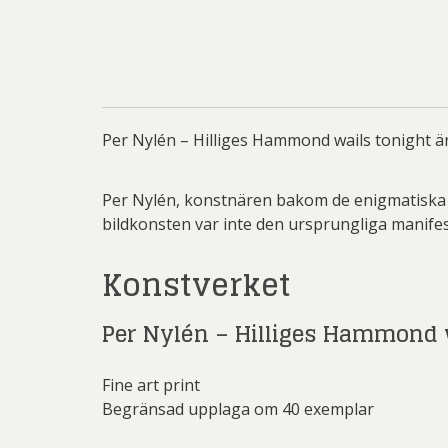
Li
Carolin
Carl
Blomqvis
Per Nylén – Hilliges Hammond wails tonight är 
Per Nylén, konstnären bakom de enigmatiska mo
bildkonsten var inte den ursprungliga manifes
Be
Bi
Konstverket
Christ
Per Nylén – Hilliges Hammond 
Fine art print
Begränsad upplaga om 40 exemplar