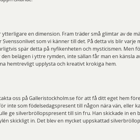
rar ytterligare en dimension. Fram träder små glimtar av d
enssonlivet som vi känner till det. På detta vis blir varje 
rligtvis spär detta på nyfikenheten och mysticismen. Men fö
den belägen i yttre rymden, inte sällan får man en känsla av 
sina hemtrevligt upplysta och kreativt krokiga hem.
akta oss på Galleristockholm.se för att få ditt eget hem för
rför inte som födelsedagspresent till någon nära vän, eller
ge silverbröllopspresent till sin fru. Han skickade in en bi
én skickligt in. Det blev en mycket uppskattad silverbröllo