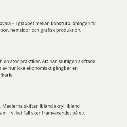
dvala – i glappet mellan konstutbildningen till
mpor, hemsidor och grafisk produktion.
nnar Haller
n Johansson
Jon Holm
Joan Miró
John Erik Franzén
en stor praktiker. Att han slutligen skiftade
slan av hur icke ekonomiskt gångbar en
ikarie.
Medierna skiftar: ibland akryl, ibland
etri Wennström
KG Nilson
m. I vilket fall sker framväxandet på ett
sse Åberg
Lena Bergström