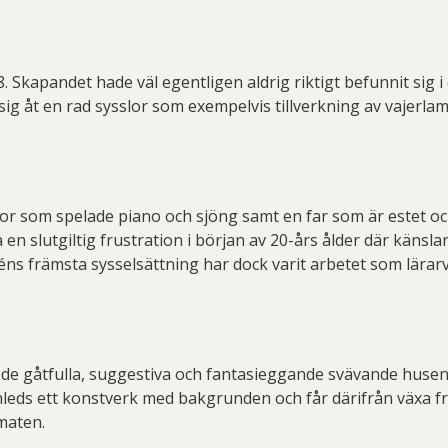
Gösta
 Skapandet hade väl egentligen aldrig riktigt befunnit sig i 
g åt en rad sysslor som exempelvis tillverkning av vajerla
n Nilsson
Gu
erd Råman
Isaac Grünewald
Ja
Joakim Allgulander
r som spelade piano och sjöng samt en far som är estet och 
på en slutgiltig frustration i början av 20-års ålder där kän
léns främsta sysselsättning har dock varit arbetet som lärarv
te Karsten
 de gåtfulla, suggestiva och fantasieggande svävande husen. 
s Fredén
Josefina Wendel Carlsson
Karin P
inleds ett konstverk med bakgrunden och får därifrån växa fra
maten.
l Engman
Lars Jonsson
La