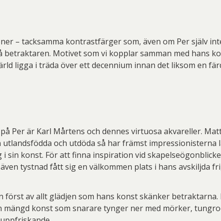
rt Jirlow
Leif-Erik Nygårds
Lud
n Lindahl
Maria Larkman
Mart
ner – tacksamma kontrastfärger som, även om Per själv inte
 Persbrandt
Niclas G Thalberg
P
 på betraktaren. Motivet som vi kopplar samman med hans k
rld ligga i träda över ett decennium innan det liksom en fär
r Nylén
Peter Dahl
P
er Thoen
Philip Von Schantz
PG
ard Ryan
Rickard Ölander
Rola
a Flodén
Sara Woodrow
Ste
 Per är Karl Mårtens och dennes virtuosa akvareller. Matt
utlandsfödda och utdöda så har främst impressionisterna l
g Laurin
Siri Carlén
Suz
 sin konst. För att finna inspiration vid skapelseögonblicke
en tystnad fått sig en välkommen plats i hans avskiljda fr
ripenholm
Ulrica Hydman Vallien
Yrj
ta Pozder
Åsa Jungnelius
an först av allt glädjen som hans konst skänker betraktarna.
t en mängd konst som snarare tynger ner med mörker, tungrod
 uppfriskande.