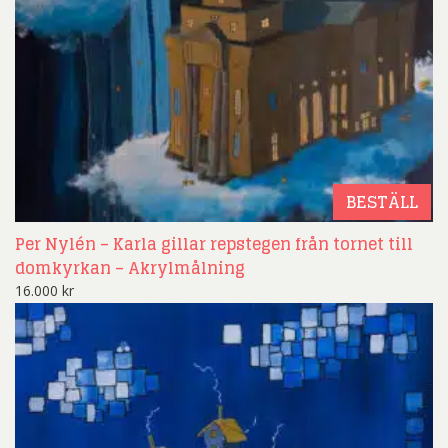
BESTÄLL
Per Nylén – Karla gillar repstegen från tornet till
domkyrkan – Akrylmålning
16.000
kr