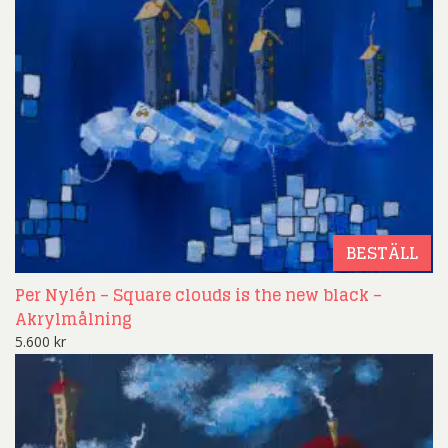
BESTÄLL
Per Nylén – Square clouds is the new black –
Akrylmålning
5.600
kr