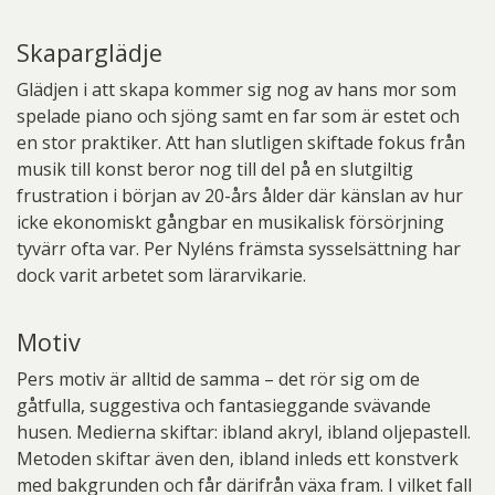
Skaparglädje
Glädjen i att skapa kommer sig nog av hans mor som
spelade piano och sjöng samt en far som är estet och
en stor praktiker. Att han slutligen skiftade fokus från
musik till konst beror nog till del på en slutgiltig
frustration i början av 20-års ålder där känslan av hur
icke ekonomiskt gångbar en musikalisk försörjning
tyvärr ofta var. Per Nyléns främsta sysselsättning har
dock varit arbetet som lärarvikarie.
Motiv
Pers motiv är alltid de samma – det rör sig om de
gåtfulla, suggestiva och fantasieggande svävande
husen. Medierna skiftar: ibland akryl, ibland oljepastell.
Metoden skiftar även den, ibland inleds ett konstverk
med bakgrunden och får därifrån växa fram. I vilket fall