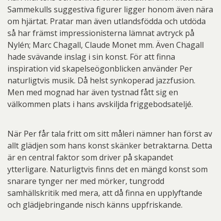
Sammekulls suggestiva figurer ligger honom även nära
om hjärtat. Pratar man även utlandsfödda och utdöda
så har främst impressionisterna lämnat avtryck på
Nylén; Marc Chagall, Claude Monet mm. Även Chagall
hade svävande inslag i sin konst. För att finna
inspiration vid skapelseögonblicken använder Per
naturligtvis musik. Då helst synkoperad jazzfusion.
Men med mognad har även tystnad fått sig en
välkommen plats i hans avskiljda friggebodsateljé.
När Per får tala fritt om sitt måleri nämner han först av
allt glädjen som hans konst skänker betraktarna. Detta
är en central faktor som driver på skapandet
ytterligare. Naturligtvis finns det en mängd konst som
snarare tynger ner med mörker, tungrodd
samhällskritik med mera, att då finna en upplyftande
och glädjebringande nisch känns uppfriskande.