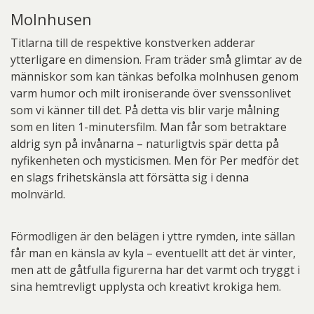
Molnhusen
Titlarna till de respektive konstverken adderar
ytterligare en dimension. Fram träder små glimtar av de
människor som kan tänkas befolka molnhusen genom
varm humor och milt ironiserande över svenssonlivet
som vi känner till det. På detta vis blir varje målning
som en liten 1-minutersfilm. Man får som betraktare
aldrig syn på invånarna – naturligtvis spär detta på
nyfikenheten och mysticismen. Men för Per medför det
en slags frihetskänsla att försätta sig i denna
molnvärld.
Förmodligen är den belägen i yttre rymden, inte sällan
får man en känsla av kyla – eventuellt att det är vinter,
men att de gåtfulla figurerna har det varmt och tryggt i
sina hemtrevligt upplysta och kreativt krokiga hem.