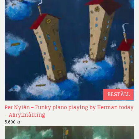
BESTÄLL
Per Nylén – Funky piano playing by Herman today
– Akrylmålning
5.600
kr