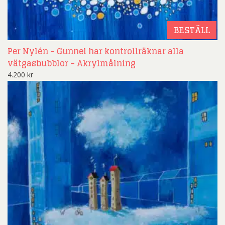
BESTÄLL
Per Nylén – Gunnel har kontrollräknar alla
vätgasbubblor – Akrylmålning
4.200
kr