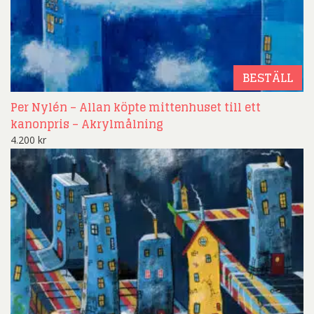
BESTÄLL
Per Nylén – Allan köpte mittenhuset till ett
kanonpris – Akrylmålning
4.200
kr