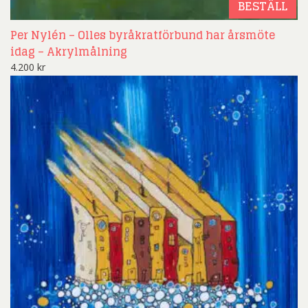
BESTÄLL
Per Nylén – Olles byråkratförbund har årsmöte
idag – Akrylmålning
4.200
kr