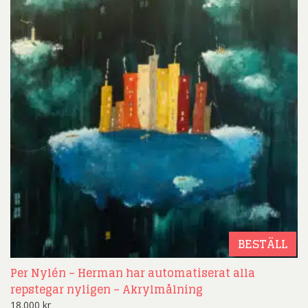
BESTÄLL
Per Nylén – Herman har automatiserat alla
repstegar nyligen – Akrylmålning
18.000
kr