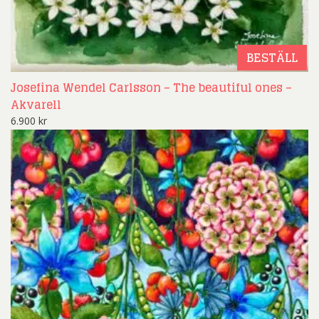
BESTÄLL
Josefina Wendel Carlsson – The beautiful ones –
Akvarell
6.900
kr