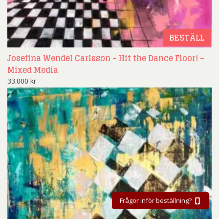
BESTÄLL
Josefina Wendel Carlsson – Hit the Dance Floor! –
Mixed Media
33.000
kr
Frågor inför beställning?