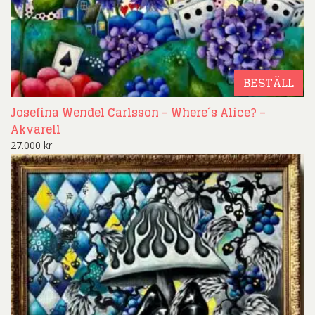
BESTÄLL
Josefina Wendel Carlsson – Where´s Alice? –
Akvarell
27.000
kr