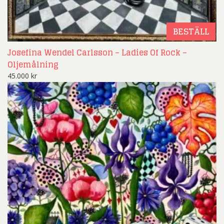
BESTÄLL
Josefina Wendel Carlsson – Ladies Of Rock –
Oljemålning
45.000
kr