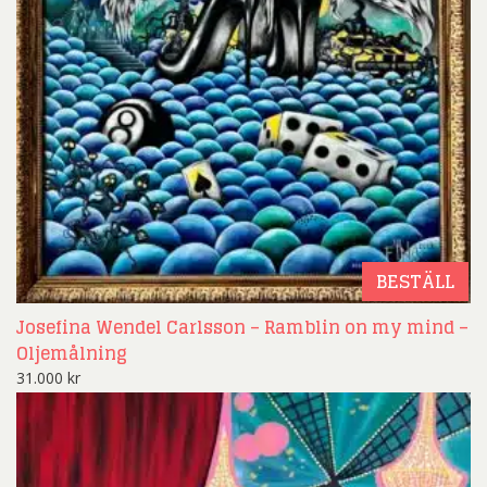
BESTÄLL
Josefina Wendel Carlsson – Ramblin on my mind –
Oljemålning
31.000
kr