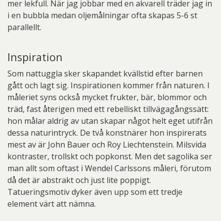
mer lekfull. När jag jobbar med en akvarell träder jag in
i en bubbla medan oljemålningar ofta skapas 5-6 st
parallellt.
Inspiration
Som nattuggla sker skapandet kvällstid efter barnen
gått och lagt sig. Inspirationen kommer från naturen. I
måleriet syns också mycket frukter, bär, blommor och
träd, fast återigen med ett rebelliskt tillvägagångssätt:
hon målar aldrig av utan skapar något helt eget utifrån
dessa naturintryck. De två konstnärer hon inspirerats
mest av är John Bauer och Roy Liechtenstein. Milsvida
kontraster, trollskt och popkonst. Men det sagolika ser
man allt som oftast i Wendel Carlssons måleri, förutom
då det är abstrakt och just lite poppigt.
Tatueringsmotiv dyker även upp som ett tredje
element värt att nämna.