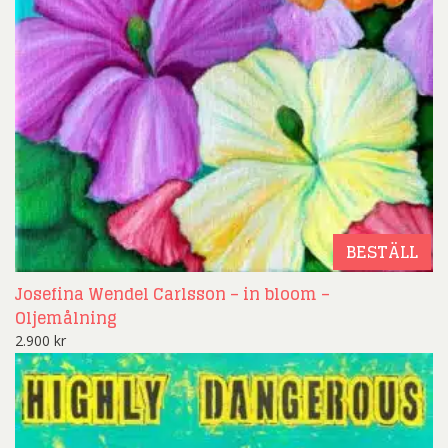
BESTÄLL
Josefina Wendel Carlsson – in bloom –
Oljemålning
2.900
kr