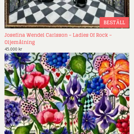
BESTÄLL
Josefina Wendel Carlsson – Ladies Of Rock –
Oljemålning
45.000
kr