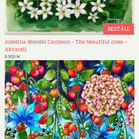
BESTÄLL
Josefina Wendel Carlsson – The beautiful ones –
Akvarell
6.900
kr