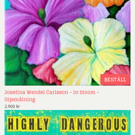
BESTÄLL
Josefina Wendel Carlsson – in bloom –
Oljemålning
2.900
kr