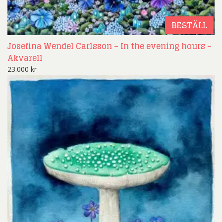
BESTÄLL
Josefina Wendel Carlsson – In the evening hours –
Akvarell
23.000
kr