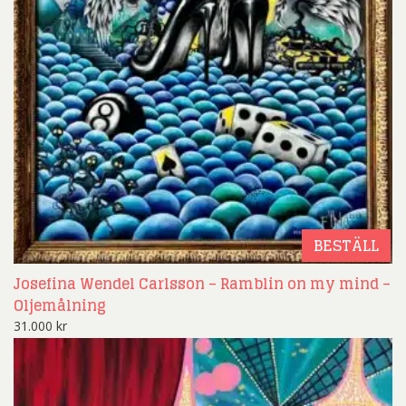
BESTÄLL
Josefina Wendel Carlsson – Ramblin on my mind –
Oljemålning
31.000
kr