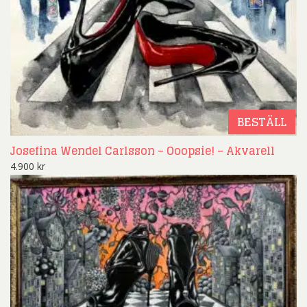
BESTÄLL
Josefina Wendel Carlsson – Ooopsie! – Akvarell
4.900
kr