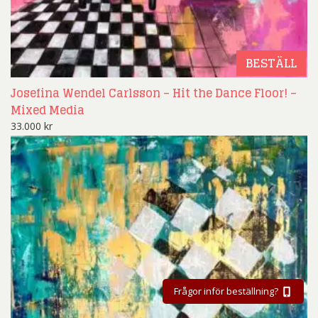
BESTÄLL
Josefina Wendel Carlsson – Hit the Dance Floor! –
Mixed Media
33.000
kr
Frågor inför beställning?