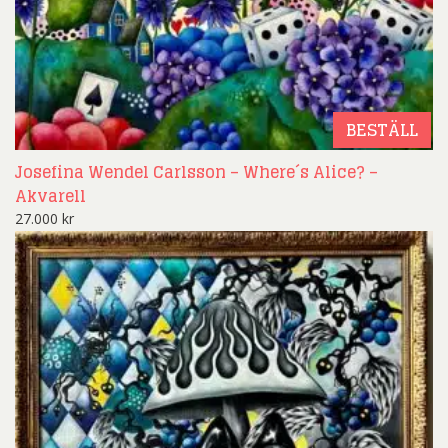
BESTÄLL
Josefina Wendel Carlsson – Where´s Alice? –
Akvarell
27.000
kr